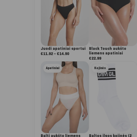
Juodi apatiniai sportui
Black Touch aukšto
liemens apatiniai
Nuo:
€
11.92
–
€
14.90
€
22.99
€11.92
iki
Apatiniai
Kojinės
€14.90
Balti aukšto liemens
Baltos ilgos kojinės (2