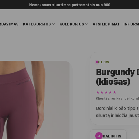
Nemokamas siuntimas paštomatais nuo 90€
RDAVIMAS
KATEGORIJOS
KOLEKCIJOS
ATSILIEPIMAI
INFORM
GLOW
Burgundy 
(kliošas)
★★★★★
Klientės renkasi dėl kom
Bordiniai kliošo tipo 
siluetą ir leidžia jaus
↗
DALINTIS