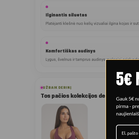
Ilginantis siluetas
Platėjanti klešnė nuo kelių vizualiai ilgina kojas ir sut
Komfortiškas audinys
Lygus, švelnus ir tamprus audinys maloniai priglunda
5€ 
UŽBAIK DERINĮ
Tos pačios kolekcijos deriniai
Gauk 5€ nu
pirma - p
naujienlaiš