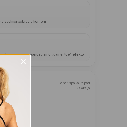
mu švelniai pabrėžia liemenį.
padeda išvengti nepageidaujamo „camel toe“ efekto.
Ta pati spalva, ta pati
kolekcija