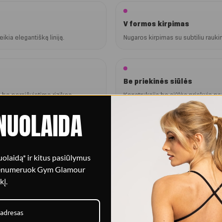
V formos kirpimas
eikia elegantišką liniją.
Nugaros kirpimas su subtiliu rauki
Be priekinės siūlės
 be persišvietimo rizikos.
Konstrukcija be siūlės priekyje 
NUOLAIDA
olaidą* ir kitus pasiūlymus
renumeruok Gym Glamour
kį.