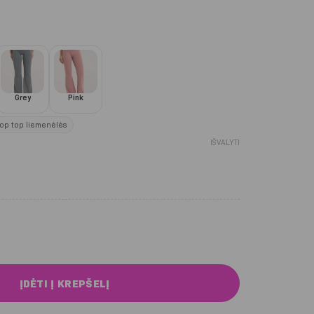
Grey
Pink
op top liemenėlės
IŠVALYTI
.
ndy Deep Glow tamprės (kliošas)
ĮDĖTI Į KREPŠELĮ