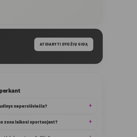
ATIDARYTI DYDŽIŲ GIDĄ
 perkant
audinys nepersišviečia?
ns zona laikosi sportuojant?