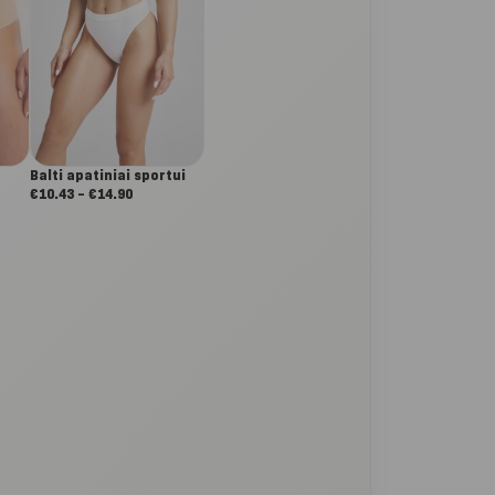
Balti apatiniai sportui
Nuo:
€
10.43
–
€
14.90
€10.43
iki
€14.90