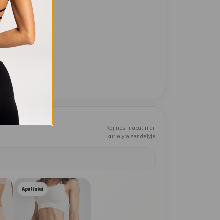
Kojinės ir apatiniai,
kurie yra sandėlyje
Apatiniai