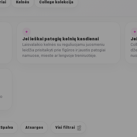
iai
Kelnės
College kolekcija
✦
✦
Jei ieškai patogių kelnių kasdienai
Je
Laisvalaikio kelnės su reguliuojamu juosmeniu
Col
leidžia prisitaikyti prie figūros ir jaustis patogiai
dže
namuose, mieste ar lengvoje treniruotėje.
nuo
uo
Spalva
Atsargos
Visi filtrai