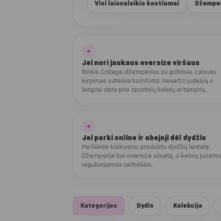
Visi laisvalaikio kostiumai
Džemper
✦
Jei nori jaukaus oversize viršaus
Rinkis College džemperius su gobtuvu. Laisvas
kirpimas suteikia komforto, nevaržo judesių ir
lengvai dera prie sportinių kelnių ar tamprių.
✦
Jei perki online ir abejoji dėl dydžio
Peržiūrėk kiekvieno produkto dydžių lentelę.
Džemperiai turi oversize siluetą, o kelnių juosm
reguliuojamas raišteliais.
Kategorijos
Dydis
Kolekcija