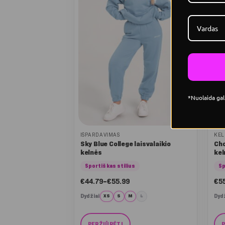
options
opt
may
ma
be
be
chosen
ch
on
on
the
the
product
pro
page
pa
*Nuolaida gal
IŠPARDAVIMAS
KEL
Sky Blue College laisvalaikio
Cho
kelnės
kel
Sportiškas stilius
Sp
Nuo:
€
44.79
–
€
55.99
€
5
€44.79
iki
Dydžiai
Dydž
XS
S
M
L
€55.99
PERŽIŪRĖTI