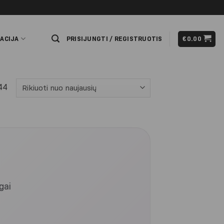
ACIJA
PRISIJUNGTI / REGISTRUOTIS
€
0.00
44
gai