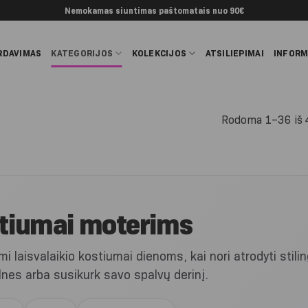
Nemokamas siuntimas paštomatais nuo 90€
RDAVIMAS
KATEGORIJOS
KOLEKCIJOS
ATSILIEPIMAI
INFORM
Rodoma 1–36 iš 
stiumai moterims
i laisvalaikio kostiumai dienoms, kai nori atrodyti stilin
nes arba susikurk savo spalvų derinį.