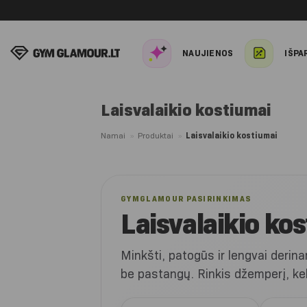
Skip
to
content
NAUJIENOS
IŠPA
Laisvalaikio kostiumai
Namai
»
Produktai
»
Laisvalaikio kostiumai
GYMGLAMOUR PASIRINKIMAS
Laisvalaikio ko
Minkšti, patogūs ir lengvai derinam
be pastangų. Rinkis džemperį, kel