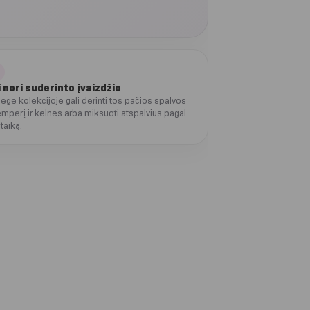
i nori suderinto įvaizdžio
lege kolekcijoje gali derinti tos pačios spalvos
mperį ir kelnes arba miksuoti atspalvius pagal
taiką.