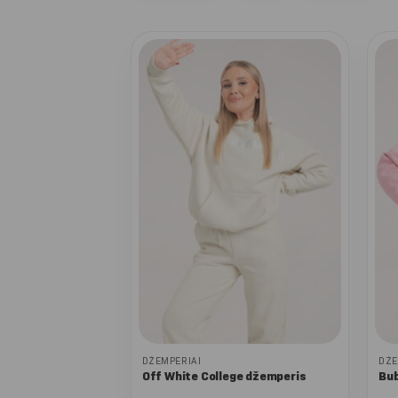
DŽEMPERIAI
DŽE
Off White College džemperis
Bub