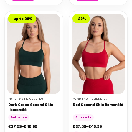
This
This
product
product
has
has
-up to 20%
-20%
multiple
multiple
variants.
variants.
The
The
options
options
may
may
be
be
chosen
chosen
on
on
the
the
product
product
page
page
CROP TOP LIEMENĖLĖS
CROP TOP LIEMENĖLĖS
Dark Green Second Skin
Red Second Skin liemenėlė
liemenėlė
Antra oda
Antra oda
Nuo:
Nuo:
€
37.59
–
€
46.99
€
37.59
–
€
46.99
€37.59
€37.59