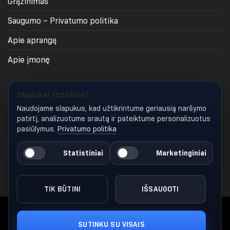
Grąžinimas
Saugumo – Privatumo politika
Apie aprangą
Apie įmonę
Priminti slaptažodį
Slapukai (cookies)
Naudojame slapukus, kad užtikrintume geriausią naršymo
Profilis
patirtį, analizuotume srautą ir pateiktume personalizuotus
pasiūlymus.
Privatumo politika
Krepšelis
Apmokėjimas
Statistiniai
Marketinginiai
Keisti slapukų nustatymus
TIK BŪTINI
IŠSAUGOTI
SUTINKU SU VISAIS