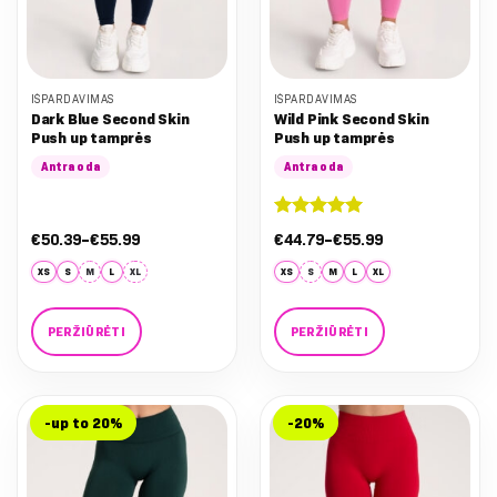
product
product
page
page
IŠPARDAVIMAS
IŠPARDAVIMAS
Dark Blue Second Skin
Wild Pink Second Skin
Push up tamprės
Push up tamprės
Antra oda
Antra oda
Įvertinimas:
Nuo:
Nuo:
€
50.39
–
€
55.99
€
44.79
–
€
55.99
5
iš 5
€50.39
€44.79
iki
iki
XS
S
M
L
XL
XS
S
M
L
XL
€55.99
€55.99
PERŽIŪRĖTI
PERŽIŪRĖTI
This
This
product
product
has
has
-up to 20%
-20%
multiple
multiple
variants.
variants.
The
The