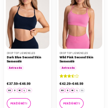
The
The
options
options
may
may
be
be
chosen
chosen
on
on
the
the
product
product
page
page
CROP TOP LIEMENĖLĖS
CROP TOP LIEMENĖLĖS
Dark Blue Second Skin
Wild Pink Second Skin
liemenėlė
liemenėlė
Antra oda
Antra oda
Įvertinimas:
Nuo:
Nuo:
€
37.59
–
€
46.99
€
42.29
–
€
46.99
3.5
iš 5
€37.59
€42.29
iki
iki
XS
S
M
L
XL
XS
S
M
L
XL
€46.99
€46.99
PERŽIŪRĖTI
PERŽIŪRĖTI