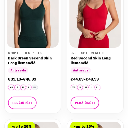
may
may
be
be
chosen
chosen
on
on
the
the
product
product
page
page
CROP TOP LIEMENĖLĖS
CROP TOP LIEMENĖLĖS
Dark Green Second Skin
Red Second Skin Long
Long liemenėlė
liemenėlė
Antra oda
Antra oda
Nuo:
Nuo:
€
39.19
–
€
48.99
€
44.09
–
€
48.99
€39.19
€44.09
iki
iki
XS
S
M
L
XL
XS
S
M
L
XL
€48.99
€48.99
PERŽIŪRĖTI
PERŽIŪRĖTI
This
This
product
product
has
has
-up to 20%
-up to 20%