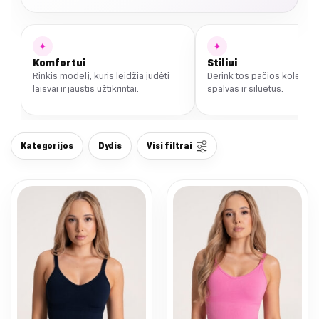
✦
✦
Komfortui
Stiliui
Rinkis modelį, kuris leidžia judėti
Derink tos pačios kolekcij
laisvai ir jaustis užtikrintai.
spalvas ir siluetus.
Kategorijos
Dydis
Visi filtrai