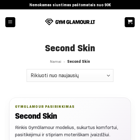
Skip
Nemokamas siuntimas paštomatais nuo 90€
to
content
Second Skin
Namai
»
Second Skin
GYMGLAMOUR PASIRINKIMAS
Second Skin
Rinkis GymGlamour modelius, sukurtus komfortui,
pasitikėjimui ir stipriam moteriškam įvaizdžiui.