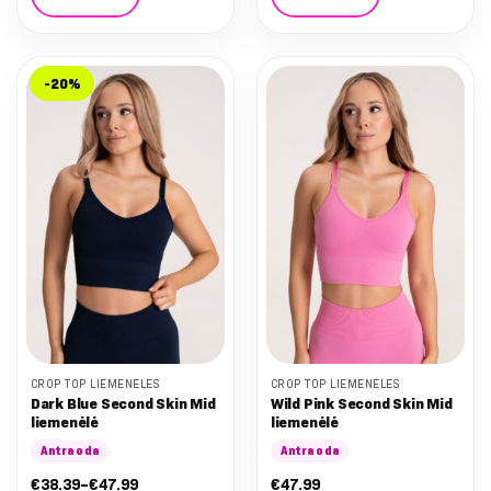
This
This
product
product
has
has
-20%
multiple
multiple
variants.
variants.
The
The
options
options
may
may
be
be
chosen
chosen
on
on
the
the
product
product
page
page
CROP TOP LIEMENĖLĖS
CROP TOP LIEMENĖLĖS
Dark Blue Second Skin Mid
Wild Pink Second Skin Mid
liemenėlė
liemenėlė
Antra oda
Antra oda
Nuo:
€
38.39
–
€
47.99
€
47.99