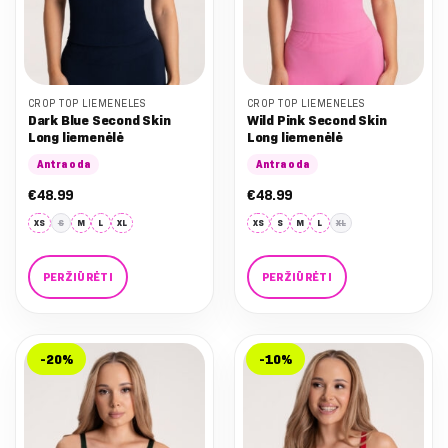
CROP TOP LIEMENĖLĖS
CROP TOP LIEMENĖLĖS
Dark Blue Second Skin
Wild Pink Second Skin
Long liemenėlė
Long liemenėlė
Antra oda
Antra oda
€
48.99
€
48.99
XS
S
M
L
XL
XS
S
M
L
XL
PERŽIŪRĖTI
PERŽIŪRĖTI
This
This
product
product
has
has
-20%
-10%
multiple
multiple
variants.
variants.
The
The
options
options