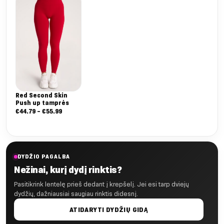
Red Second Skin
Push up tamprės
Nuo:
€
44.79
–
€
55.99
€44.79
iki
€55.99
DYDŽIO PAGALBA
Nežinai, kurį dydį rinktis?
Pasitikrink lentelę prieš dedant į krepšelį. Jei esi tarp dviejų
dydžių, dažniausiai saugiau rinktis didesnį.
ATIDARYTI DYDŽIŲ GIDĄ