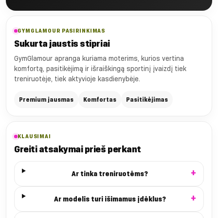
GYMGLAMOUR PASIRINKIMAS
Sukurta jaustis stipriai
GymGlamour apranga kuriama moterims, kurios vertina
komfortą, pasitikėjimą ir išraiškingą sportinį įvaizdį tiek
treniruotėje, tiek aktyvioje kasdienybėje.
Premium jausmas
Komfortas
Pasitikėjimas
KLAUSIMAI
Greiti atsakymai prieš perkant
Ar tinka treniruotėms?
Ar modelis turi išimamus įdėklus?