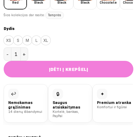
Red
Black
Black
Black
Chocolate
Chocola
Šios kolekcijos dar rasite:
Tamprės
Dydis
XS
S
M
L
XL
produkto kiekis: Red Second Skin Long liemenėlė
ĮDĖTI Į KREPŠELĮ
↩
🔒
✦
Nemokamas
Saugus
Premium atranka
grąžinimas
atsiskaitymas
Komfortui ir figūrai
14 dienų išbandymui
Kortelė, bankas,
PayPal