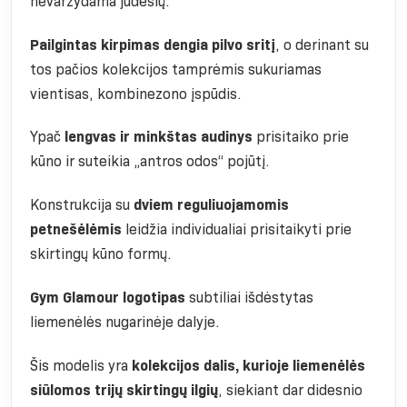
nevaržydama judesių.
Pailgintas kirpimas dengia pilvo sritį
, o derinant su
tos pačios kolekcijos tamprėmis sukuriamas
vientisas, kombinezono įspūdis.
Ypač
lengvas ir minkštas audinys
prisitaiko prie
kūno ir suteikia „antros odos“ pojūtį.
Konstrukcija su
dviem reguliuojamomis
petnešėlėmis
leidžia individualiai prisitaikyti prie
skirtingų kūno formų.
Gym Glamour logotipas
subtiliai išdėstytas
liemenėlės nugarinėje dalyje.
Šis modelis yra
kolekcijos dalis, kurioje liemenėlės
siūlomos trijų skirtingų ilgių
, siekiant dar didesnio