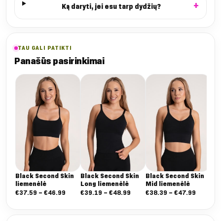
Ką daryti, jei esu tarp dydžių?
TAU GALI PATIKTI
Panašūs pasirinkimai
Black Second Skin
Black Second Skin
Black Second Skin
Ch
liemenėlė
Long liemenėlė
Mid liemenėlė
Ski
Nuo:
Nuo:
Nuo:
€
37.59
–
€
46.99
€
39.19
–
€
48.99
€
38.39
–
€
47.99
€
3
€37.59
€39.19
€38.39
iki
iki
iki