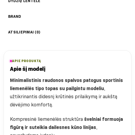
DYDŽIŲ LENTELĖ
BRAND
ATSILIEPIMAI (0)
APIE PRODUKTĄ
Apie šį modelį
Minimalistinis raudonos spalvos patogus sportinis
liemenėlės tipo topas su pailgintu modeliu
,
užtikrinantis didesnį krūtinės prilaikymą ir aukštą
dėvėjimo komfortą.
Kompresinė liemenėlės struktūra
švelniai formuoja
figūrą ir suteikia dailesnes kūno linijas
,