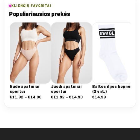
€46.99
€48.99
€47.99
KLIENČIŲ FAVORITAI
Populiariausios prekės
Do
Nude apatiniai
Juodi apatiniai
Baltos ilgos kojinės
sportui
sportui
(2 vnt.)
Nuo:
Nuo:
€
11.92
–
€
14.90
€
11.92
–
€
14.90
€
14.99
€11.92
€11.92
iki
iki
€14.90
€14.90