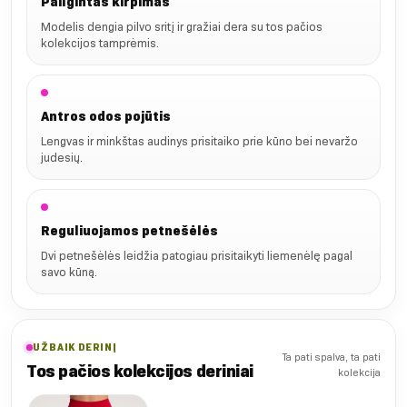
Pailgintas kirpimas
Modelis dengia pilvo sritį ir gražiai dera su tos pačios
kolekcijos tamprėmis.
Antros odos pojūtis
Lengvas ir minkštas audinys prisitaiko prie kūno bei nevaržo
judesių.
Reguliuojamos petnešėlės
Dvi petnešėlės leidžia patogiau prisitaikyti liemenėlę pagal
savo kūną.
UŽBAIK DERINĮ
Ta pati spalva, ta pati
Tos pačios kolekcijos deriniai
kolekcija