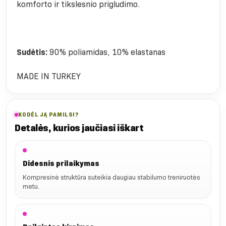
komforto ir tikslesnio prigludimo.
Sudėtis:
90% poliamidas, 10% elastanas
MADE IN TURKEY
KODĖL JĄ PAMILSI?
Detalės, kurios jaučiasi iškart
Didesnis prilaikymas
Kompresinė struktūra suteikia daugiau stabilumo treniruotės
metu.