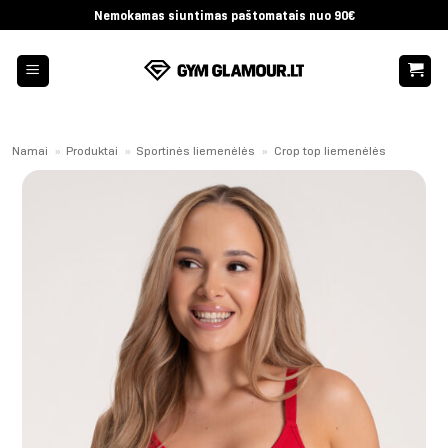
Skip
Nemokamas siuntimas paštomatais nuo 90€
to
content
Namai
»
Produktai
»
Sportinės liemenėlės
»
Crop top liemenėlės