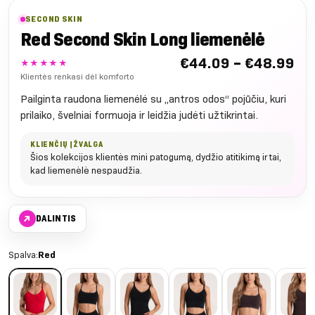
SECOND SKIN
Red Second Skin Long liemenėlė
Nu
€
44.09
–
€
48.99
★★★★★
€4
Klientės renkasi dėl komforto
iki
Pailginta raudona liemenėlė su „antros odos“ pojūčiu, kuri
€4
prilaiko, švelniai formuoja ir leidžia judėti užtikrintai.
KLIENČIŲ ĮŽVALGA
Šios kolekcijos klientės mini patogumą, dydžio atitikimą ir tai,
kad liemenėlė nespaudžia.
↗
DALINTIS
Spalva:
Red