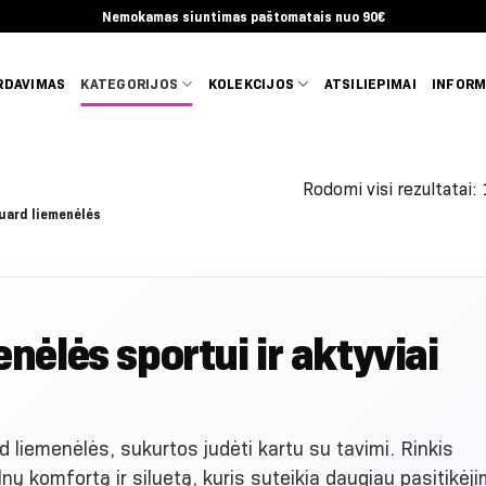
Nemokamas siuntimas paštomatais nuo 90€
RDAVIMAS
KATEGORIJOS
KOLEKCIJOS
ATSILIEPIMAI
INFORM
Rodomi visi rezultatai:
uard liemenėlės
ėlės sportui ir aktyviai
d liemenėlės, sukurtos judėti kartu su tavimi. Rinkis
ų komfortą ir siluetą, kuris suteikia daugiau pasitikėji