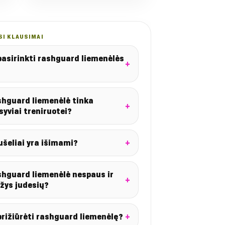
product
has
multiple
SI KLAUSIMAI
variants.
The
pasirinkti rashguard liemenėlės
options
may
be
chosen
shguard liemenėlė tinka
on
syviai treniruotei?
the
product
ušeliai yra išimami?
page
shguard liemenėlė nespaus ir
žys judesių?
prižiūrėti rashguard liemenėlę?