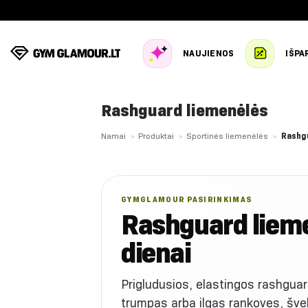
Skip
to
content
NAUJIENOS
IŠPA
Rashguard liemenėlės
Namai
»
Produktai
»
Sportinės liemenėlės
»
Rashg
GYMGLAMOUR PASIRINKIMAS
Rashguard liemen
dienai
Prigludusios, elastingos rashguar
trumpas arba ilgas rankoves, šveln