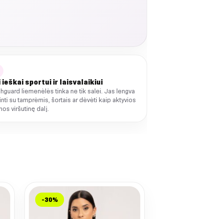
 ieškai sportui ir laisvalaikiui
hguard liemenėlės tinka ne tik salei. Jas lengva
inti su tamprėmis, šortais ar dėvėti kaip aktyvios
nos viršutinę dalį.
-30%