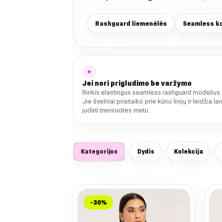
Rashguard liemenėlės
Seamless ko
✦
Jei nori prigludimo be varžymo
Rinkis elastingus seamless rashguard modelius.
Jie švelniai prisitaiko prie kūno linijų ir leidžia lai
judėti treniruotės metu.
Kategorijos
Dydis
Kolekcija
-30%