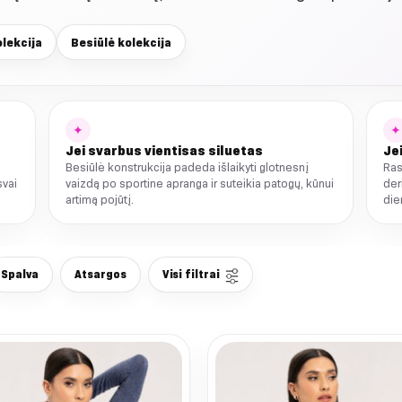
lekcija
Besiūlė kolekcija
✦
✦
Jei svarbus vientisas siluetas
Jei
Besiūlė konstrukcija padeda išlaikyti glotnesnį
Ras
svai
vaizdą po sportine apranga ir suteikia patogų, kūnui
der
artimą pojūtį.
die
Spalva
Atsargos
Visi filtrai