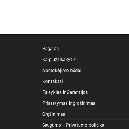
Kai ieškai viršutinės dalies treniruotei, ma
Kai svarbus minkštas, elastingas audinys
Audinys, komfortas ir prakaito ž
Dauguma šios kategorijos modelių priklaus
aprašymuose nurodoma, kad audiniai yra ma
Pagalba
Seamless modeliuose naudojama melanžinė 
sumažinti prakaito žymių matomumą inte
Kaip užsisakyti?
Apmokėjimo būdai
Jei planuoji aktyvesnes treniruotes, rinkis 
Rashguard liemenėlė turi priglusti stabilia
Kontaktai
nugaros zonos. Jeigu esi tarp dydžių, vis
Taisyklės ir Garantijos
gaminio lentele.
Pristatymas ir grąžinimas
Derinimas su sportine apranga
Grąžinimas
Rashguard liemenėlės gražiai dera su seam
komplektais. Tai funkcionali viršutinė dalis,
Saugumo – Privatumo politika