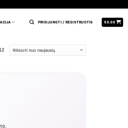
ACIJA
PRISIJUNGTI / REGISTRUOTIS
€
0.00
 12
mo.