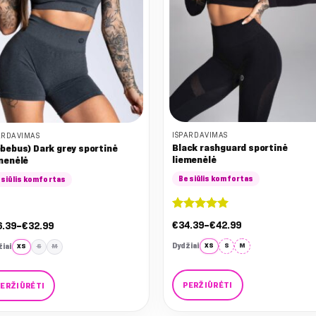
osen
chosen
on
the
duct
product
ge
page
IŠPARDAVIMAS
ARDAVIMAS
Black rashguard sportinė
bebus) Dark grey sportinė
liemenėlė
menėlė
Besiūlis komfortas
siūlis komfortas
Įvertinimas:
Nuo:
:
€
34.39
–
€
42.99
6.39
–
€
32.99
5
iš 5
€34.39
.39
iki
Dydžiai
XS
S
M
iai
XS
S
M
€42.99
.99
PERŽIŪRĖTI
PERŽIŪRĖTI
This
s