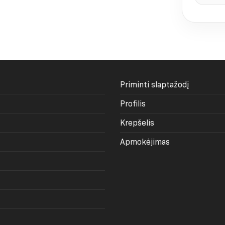
nkštai ar aktyviai dienai.
 ir nevaržomas judėjimas.
ymės
o seamless arba besiūlei kolekcijai. Produktų
lonūs, minkšti ir elastingi. Kai kuriuose
Priminti slaptažodį
audinio struktūra, kuri padeda vizualiai
nsyvesnio judėjimo metu.
Profilis
Krepšelis
modelį pagal tai, kiek prilaikymo tau reikia.
i, bet neturėtų spausti pečių, krūtinės ar
Apmokėjimas
ada verta palyginti savo apimtis su konkretaus
less tamprėmis, šortais ir sportiniais
 kuri atrodo tvarkingai ir treniruotėje, ir