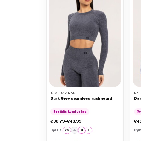
IŠPARDAVIMAS
RAS
Dark Grey seamless rashguard
Dar
Besiūlis komfortas
Šv
Nuo:
€
30.79
–
€
43.99
€
4
€30.79
iki
Dydžiai
Dydž
XS
S
M
L
€43.99