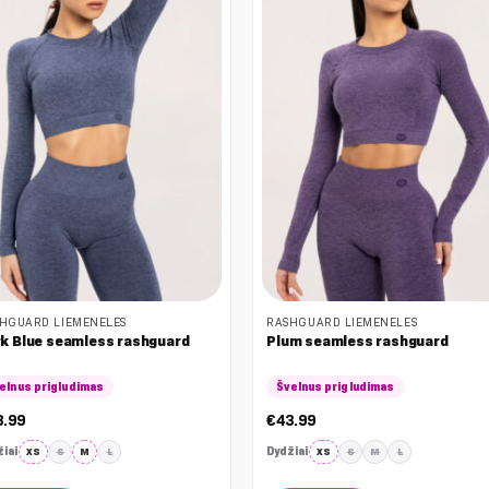
HGUARD LIEMENĖLĖS
RASHGUARD LIEMENĖLĖS
k Blue seamless rashguard
Plum seamless rashguard
elnus prigludimas
Švelnus prigludimas
3.99
€
43.99
iai
Dydžiai
XS
S
M
L
XS
S
M
L