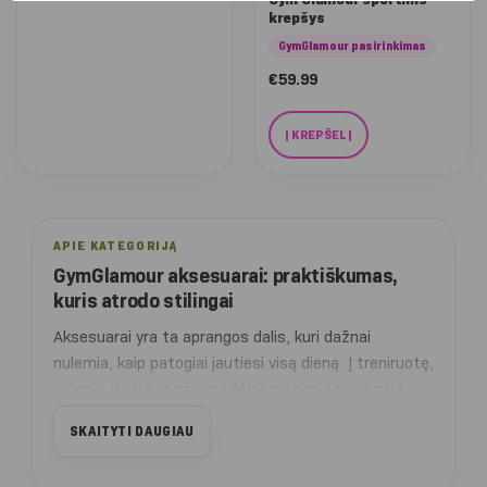
krepšys
GymGlamour pasirinkimas
€
59.99
Į KREPŠELĮ
APIE KATEGORIJĄ
GymGlamour aksesuarai: praktiškumas,
kuris atrodo stilingai
Aksesuarai yra ta aprangos dalis, kuri dažnai
nulemia, kaip patogiai jautiesi visą dieną. Į treniruotę,
kelionę, darbą ar pasivaikščiojimą norisi pasiimti tai,
ko reikia, bet kartu išlaikyti tvarkingą ir estetišką
SKAITYTI DAUGIAU
įvaizdį. GymGlamour aksesuarų kategorijoje rasi
sportinius krepšius, rankinukus, žiemines kepures ir