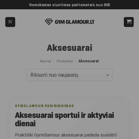
Skip
Nemokamas siuntimas paštomatais nuo 90€
to
content
Aksesuarai
Namai
»
Produktai
»
Aksesuarai
GYMGLAMOUR PASIRINKIMAS
Aksesuarai sportui ir aktyviai
dienai
Praktiški GymGlamour aksesuarai padeda susidėti