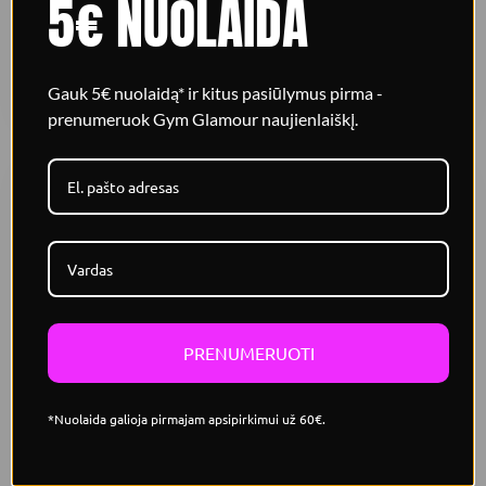
5€ NUOLAIDA
€
19.99
€
19.99
Į KREPŠELĮ
Į KREPŠELĮ
Gauk 5€ nuolaidą* ir kitus pasiūlymus pirma -
prenumeruok Gym Glamour naujienlaiškį.
NETURIME
NETURIME
AKSESUARAI
Gym Glamour Diamond
sportinis rankinukas
PRENUMERUOTI
GymGlamour pasirinkimas
€
19.99
*Nuolaida galioja pirmajam apsipirkimui už 60€.
Į KREPŠELĮ
AKSESUARAI
Gym Glamour sportinis