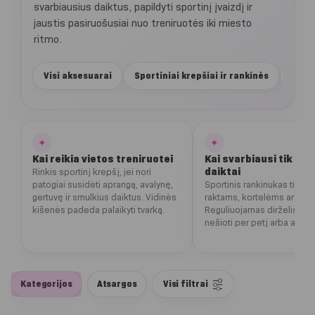
svarbiausius daiktus, papildyti sportinį įvaizdį ir
jaustis pasiruošusiai nuo treniruotės iki miesto
ritmo.
Visi aksesuarai
Sportiniai krepšiai ir rankinės
Žiem
✦
✦
Kai reikia vietos treniruotei
Kai svarbiausi tik būti
daiktai
Rinkis sportinį krepšį, jei nori
patogiai susidėti aprangą, avalynę,
Sportinis rankinukas tinka 
gertuvę ir smulkius daiktus. Vidinės
raktams, kortelėms ar pinig
kišenės padeda palaikyti tvarką.
Reguliuojamas dirželis leid
nešioti per petį arba ant 
Kategorijos
Atsargos
Visi filtrai