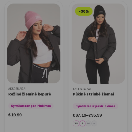
-30%
AKSESUARAI
AKSESUARAI
Rožinė žieminė kepurė
Pūkinė striukė žiemai
GymGlamour pasirinkimas
GymGlamour pasirinkimas
Nuo:
€
19.99
€
67.19
–
€
95.99
€67.19
iki
XS
S
M
L
€95.99