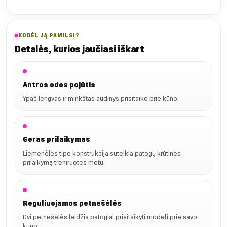
KODĖL JĄ PAMILSI?
Detalės, kurios jaučiasi iškart
Antros odos pojūtis
Ypač lengvas ir minkštas audinys prisitaiko prie kūno.
Geras prilaikymas
Liemenėlės tipo konstrukcija suteikia patogų krūtinės
prilaikymą treniruotės metu.
Reguliuojamos petnešėlės
Dvi petnešėlės leidžia patogiai prisitaikyti modelį prie savo
kūno.