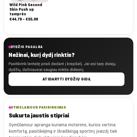
Wild Pink Second
Skin Push up
tamprės
Nuo:
€
44.79
–
€
55.99
€44.79
iki
€55.99
DYDŽIO PAGALBA
Nežinai, kurį dydį rinktis?
Pasitikrink lentelę prieš dedant į krepšelį. Jei esi tarp dviejų
dydžių, dažniausiai saugiau rinktis didesnį.
ATIDARYTI DYDŽIŲ GIDĄ
GYMGLAMOUR PASIRINKIMAS
Sukurta jaustis stipriai
GymGlamour apranga kuriama moterims, kurios vertina
komfortą, pasitikėjimą ir išraiškingą sportinį įvaizdį tiek