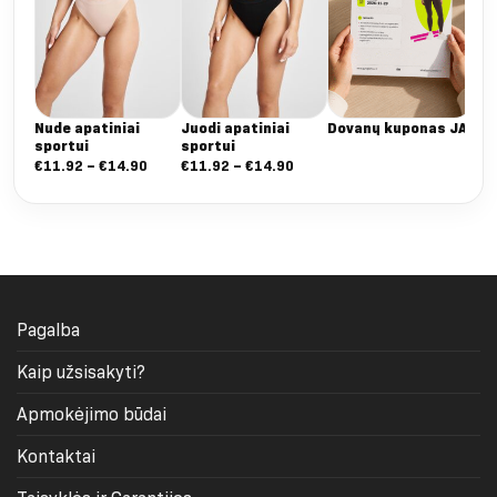
Nude apatiniai
Juodi apatiniai
Dovanų kuponas JAI
sportui
sportui
Nuo:
Nuo:
€
11.92
–
€
14.90
€
11.92
–
€
14.90
€11.92
€11.92
iki
iki
€14.90
€14.90
Pagalba
Kaip užsisakyti?
Apmokėjimo būdai
Kontaktai