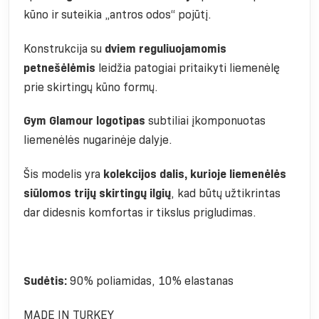
kūno ir suteikia „antros odos“ pojūtį.
Konstrukcija su
dviem reguliuojamomis
petnešėlėmis
leidžia patogiai pritaikyti liemenėlę
prie skirtingų kūno formų.
Gym Glamour logotipas
subtiliai įkomponuotas
liemenėlės nugarinėje dalyje.
Šis modelis yra
kolekcijos dalis, kurioje liemenėlės
siūlomos trijų skirtingų ilgių
, kad būtų užtikrintas
dar didesnis komfortas ir tikslus prigludimas.
Sudėtis:
90% poliamidas, 10% elastanas
MADE IN TURKEY