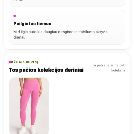
Pailgintas liemuo
Mid ilgis suteikia daugiau dengimo ir stabilumo aktyviai
dienai.
UŽBAIK DERINĮ
Ta pati spalva, ta pati
Tos pačios kolekcijos deriniai
kolekcija