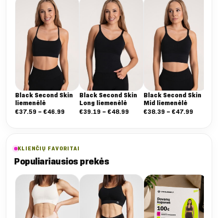
Black Second Skin
Black Second Skin
Black Second Skin
Ch
liemenėlė
Long liemenėlė
Mid liemenėlė
Ski
Nuo:
Nuo:
Nuo:
€
37.59
–
€
46.99
€
39.19
–
€
48.99
€
38.39
–
€
47.99
€
3
€37.59
€39.19
€38.39
iki
iki
iki
€46.99
€48.99
€47.99
KLIENČIŲ FAVORITAI
Populiariausios prekės
Bal
(2 
€
1