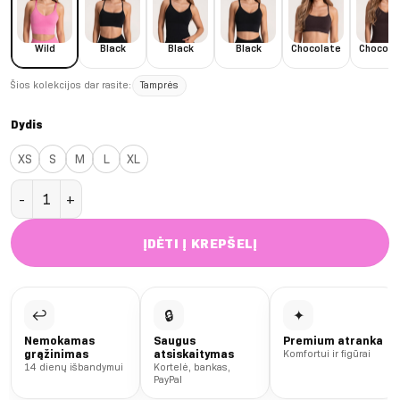
Wild
Black
Black
Black
Chocolate
Chocola
Šios kolekcijos dar rasite:
Tamprės
Dydis
XS
S
M
L
XL
produkto kiekis: Wild Pink Second Skin Mid liemenėlė
ĮDĖTI Į KREPŠELĮ
↩
🔒
✦
Nemokamas
Saugus
Premium atranka
grąžinimas
atsiskaitymas
Komfortui ir figūrai
14 dienų išbandymui
Kortelė, bankas,
PayPal