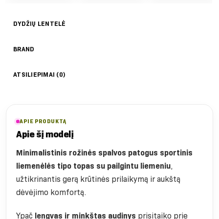
DYDŽIŲ LENTELĖ
BRAND
ATSILIEPIMAI (0)
APIE PRODUKTĄ
Apie šį modelį
Minimalistinis rožinės spalvos patogus sportinis
liemenėlės tipo topas su pailgintu liemeniu
,
užtikrinantis gerą krūtinės prilaikymą ir aukštą
dėvėjimo komfortą.
Ypač
lengvas ir minkštas audinys
prisitaiko prie