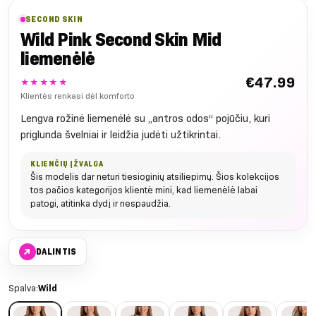
SECOND SKIN
Wild Pink Second Skin Mid
liemenėlė
€
47.99
★★★★★
Klientės renkasi dėl komforto
Lengva rožinė liemenėlė su „antros odos“ pojūčiu, kuri
priglunda švelniai ir leidžia judėti užtikrintai.
KLIENČIŲ ĮŽVALGA
Šis modelis dar neturi tiesioginių atsiliepimų. Šios kolekcijos
tos pačios kategorijos klientė mini, kad liemenėlė labai
patogi, atitinka dydį ir nespaudžia.
↗
DALINTIS
Spalva:
Wild