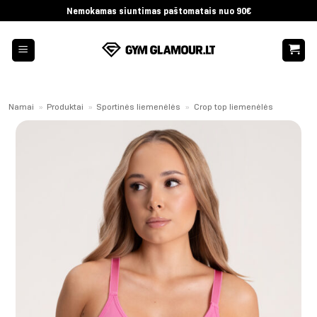
Skip
Nemokamas siuntimas paštomatais nuo 90€
to
content
Namai
»
Produktai
»
Sportinės liemenėlės
»
Crop top liemenėlės