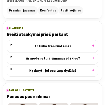
treniruotėje, tiek aktyvioje kasdienybėje.
Premium jausmas
Komfortas
Pasitikėjimas
KLAUSIMAI
Greiti atsakymai prieš perkant
Ar tinka treniruotėms?
Ar modelis turi išimamus įdėklus?
Ką daryti, jei esu tarp dydžių?
TAU GALI PATIKTI
Panašūs pasirinkimai