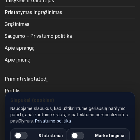
Taisyklės ir Garantijos
Pristatymas ir grąžinimas
Grąžinimas
Saugumo – Privatumo politika
Apie aprangą
Apie įmonę
Priminti slaptažodį
Profilis
Slapukai (cookies)
Krepšelis
Naudojame slapukus, kad užtikrintume geriausią naršymo
Apmokėjimas
patirtį, analizuotume srautą ir pateiktume personalizuotus
pasiūlymus.
Privatumo politika
Keisti slapukų nustatymus
Statistiniai
Marketinginiai