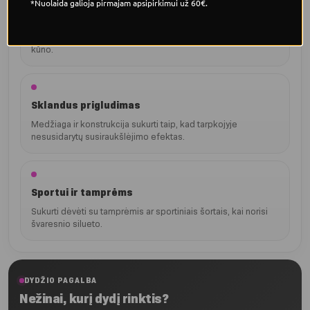
*Nuolaida galioja pirmajam apsipirkimui už 60€.
Aukštesnis juosmuo
Aukštesnis kirpimas leidžia apatiniams stabiliau priglusti prie
kūno.
Sklandus prigludimas
Medžiaga ir konstrukcija sukurti taip, kad tarpkojyje
nesusidarytų susiraukšlėjimo efektas.
Sportui ir tamprėms
Sukurti dėvėti su tamprėmis ar sportiniais šortais, kai norisi
švaresnio silueto.
DYDŽIO PAGALBA
Nežinai, kurį dydį rinktis?