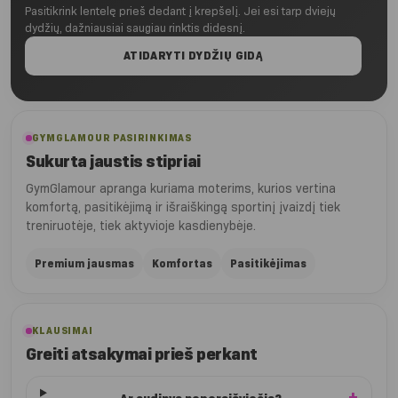
Pasitikrink lentelę prieš dedant į krepšelį. Jei esi tarp dviejų
dydžių, dažniausiai saugiau rinktis didesnį.
ATIDARYTI DYDŽIŲ GIDĄ
GYMGLAMOUR PASIRINKIMAS
Sukurta jaustis stipriai
GymGlamour apranga kuriama moterims, kurios vertina
komfortą, pasitikėjimą ir išraiškingą sportinį įvaizdį tiek
treniruotėje, tiek aktyvioje kasdienybėje.
Premium jausmas
Komfortas
Pasitikėjimas
KLAUSIMAI
Greiti atsakymai prieš perkant