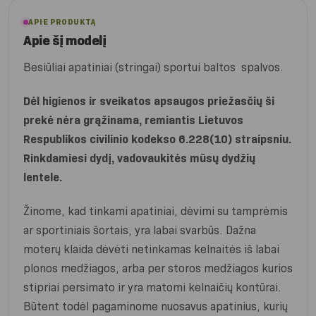
APIE PRODUKTĄ
Apie šį modelį
Besiūliai apatiniai (stringai) sportui baltos spalvos.
Dėl higienos ir sveikatos apsaugos priežasčių ši
prekė nėra grąžinama, remiantis Lietuvos
Respublikos civilinio kodekso 6.228(10) straipsniu.
Rinkdamiesi dydį, vadovaukitės mūsų dydžių
lentele.
Žinome, kad tinkami apatiniai, dėvimi su tamprėmis
ar sportiniais šortais, yra labai svarbūs. Dažna
moterų klaida dėvėti netinkamas kelnaitės iš labai
plonos medžiagos, arba per storos medžiagos kurios
stipriai persimato ir yra matomi kelnaičių kontūrai.
Būtent todėl pagaminome nuosavus apatinius, kurių