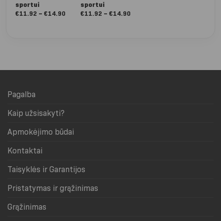
sportui
sportui
Dee
ta
Nuo:
Nuo:
€
11.92
–
€
14.90
€
11.92
–
€
14.90
€
5
€11.92
€11.92
iki
iki
€14.90
€14.90
Pagalba
Kaip užsisakyti?
Apmokėjimo būdai
Kontaktai
Taisyklės ir Garantijos
Pristatymas ir grąžinimas
Grąžinimas