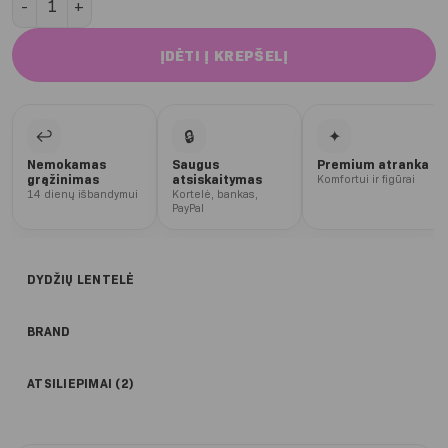
ĮDĖTI Į KREPŠELĮ
↩
🔒
✦
Nemokamas
Saugus
Premium atranka
grąžinimas
atsiskaitymas
Komfortui ir figūrai
14 dienų išbandymui
Kortelė, bankas,
PayPal
DYDŽIŲ LENTELĖ
BRAND
ATSILIEPIMAI (2)