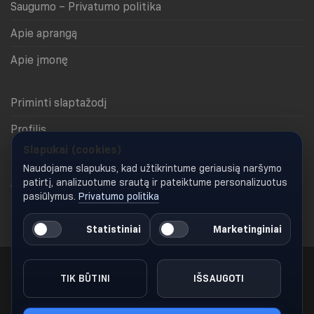
Saugumo – Privatumo politika
Apie aprangą
Apie įmonę
Priminti slaptažodį
Profilis
Slapukai (cookies)
Krepšelis
Naudojame slapukus, kad užtikrintume geriausią naršymo
Apmokėjimas
patirtį, analizuotume srautą ir pateiktume personalizuotus
pasiūlymus.
Privatumo politika
Keisti slapukų nustatymus
Statistiniai
Marketinginiai
TIK BŪTINI
IŠSAUGOTI
Visos teisės saugomos 2026 ©
Gymglamour.lt