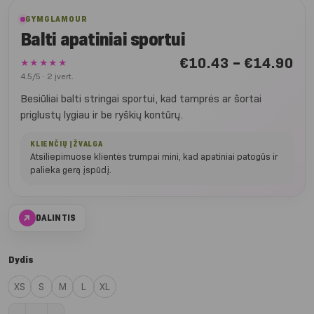
GYMGLAMOUR
Balti apatiniai sportui
Nu
€
10.43
–
€
14.90
★★★★★
€1
4.5/5 · 2 įvert.
iki
Besiūliai balti stringai sportui, kad tamprės ar šortai
€1
priglustų lygiau ir be ryškių kontūrų.
KLIENČIŲ ĮŽVALGA
Atsiliepimuose klientės trumpai mini, kad apatiniai patogūs ir
palieka gerą įspūdį.
↗
DALINTIS
Dydis
XS
S
M
L
XL
produkto kiekis: Balti apatiniai sportui