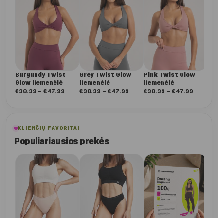
€
5
Burgundy Twist
Grey Twist Glow
Pink Twist Glow
Glow liemenėlė
liemenėlė
liemenėlė
Nuo:
Nuo:
Nuo:
€
38.39
–
€
47.99
€
38.39
–
€
47.99
€
38.39
–
€
47.99
€38.39
€38.39
€38.39
iki
iki
iki
€47.99
€47.99
€47.99
KLIENČIŲ FAVORITAI
Populiariausios prekės
Da
Dee
ta
€
5