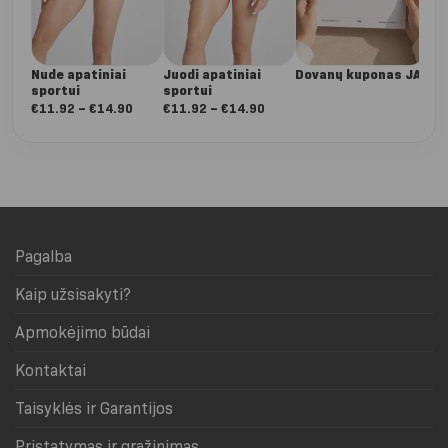
Nude apatiniai
Juodi apatiniai
Dovanų kuponas JAI
sportui
sportui
Nuo:
Nuo:
€
11.92
–
€
14.90
€
11.92
–
€
14.90
€11.92
€11.92
iki
iki
€14.90
€14.90
Pagalba
Kaip užsisakyti?
Apmokėjimo būdai
Kontaktai
Taisyklės ir Garantijos
Pristatymas ir grąžinimas