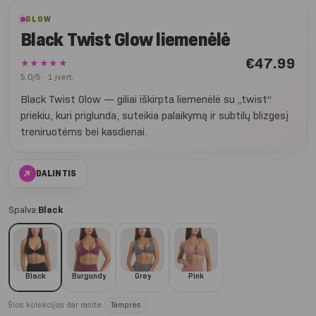
GLOW
Black Twist Glow liemenėlė
€
47.99
★★★★★
5.0/5 · 1 įvert.
Black Twist Glow — giliai iškirpta liemenėlė su „twist“
priekiu, kuri priglunda, suteikia palaikymą ir subtilų blizgesį
treniruotėms bei kasdienai.
↗
DALINTIS
Spalva:
Black
Black
Burgundy
Grey
Pink
Šios kolekcijos dar rasite:
Tamprės