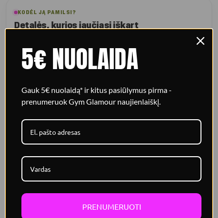
KODĖL JĄ PAMILSI?
Detalės, kurios jaučiasi iškart
5€ NUOLAIDA
Giliai iškirpta
Dekoratyvus „twist“ priekinis dizainas pabrėžia dekoltę ir
figūrą.
Gauk 5€ nuolaidą* ir kitus pasiūlymus pirma -
prenumeruok Gym Glamour naujienlaiškį.
Dvigubas sluoksnis
Dvigubas audinys su išimamais kaušeliais suteikia komfortą ir
stabilų palaikymą.
Kryžiuojamos petnešėlės
Elastingos petnešėlės kryžiuojasi nugaroje dėl geresnio
prigludimo; labai atvira nugara suteikia lengvumo.
PRENUMERUOTI