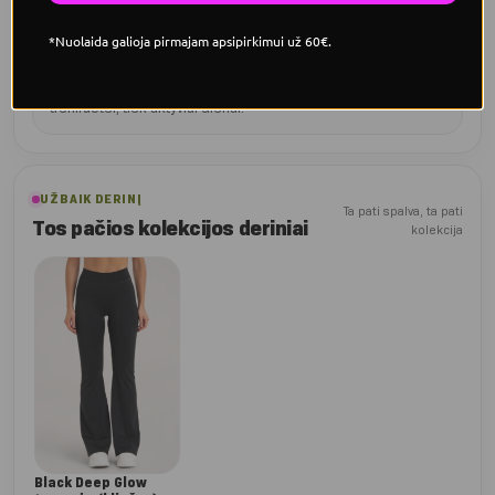
*Nuolaida galioja pirmajam apsipirkimui už 60€.
Švelnus blizgesys
Permatomas blizgantis logotipas ir juodas dizainas tinka tiek
treniruotei, tiek aktyviai dienai.
UŽBAIK DERINĮ
Ta pati spalva, ta pati
Tos pačios kolekcijos deriniai
kolekcija
Black Deep Glow