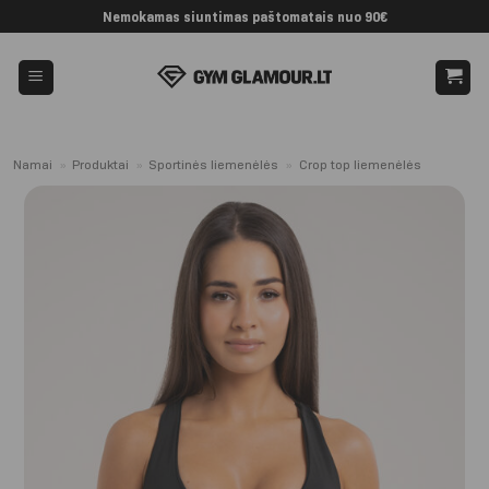
Skip
Nemokamas siuntimas paštomatais nuo 90€
to
content
Namai
»
Produktai
»
Sportinės liemenėlės
»
Crop top liemenėlės