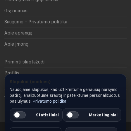
Grąžinimas
Saugumo – Privatumo politika
Apie aprangą
Apie įmonę
Priminti slaptažodį
Profilis
Slapukai (cookies)
Krepšelis
Naudojame slapukus, kad užtikrintume geriausią naršymo
Apmokėjimas
patirtį, analizuotume srautą ir pateiktume personalizuotus
pasiūlymus.
Privatumo politika
Keisti slapukų nustatymus
Statistiniai
Marketinginiai