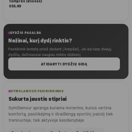
tamprės (kliošas)
€
55.99
DYDŽIO PAGALBA
Nežinai, kurį dydį rinktis?
Pasitikrink lentelę prieš dedant į krepšelį. Jei esi tarp dviejų
dydžių, dažniausiai saugiau rinktis didesnį.
ATIDARYTI DYDŽIŲ GIDĄ
GYMGLAMOUR PASIRINKIMAS
Sukurta jaustis stipriai
GymGlamour apranga kuriama moterims, kurios vertina
komfortą, pasitikėjimą ir išraiškingą sportinį įvaizdį tiek
treniruotėje, tiek aktyvioje kasdienybėje.