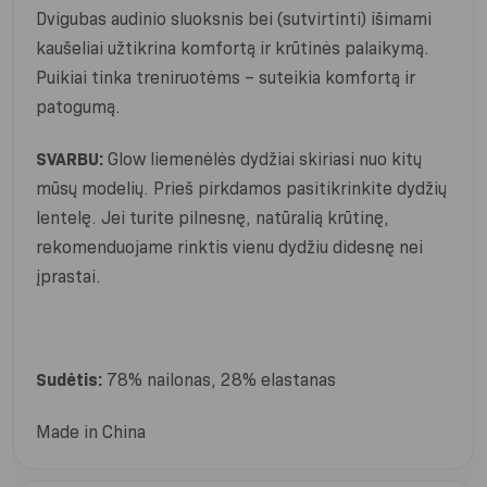
Dvigubas audinio sluoksnis bei (sutvirtinti) išimami
kaušeliai užtikrina komfortą ir krūtinės palaikymą.
Puikiai tinka treniruotėms – suteikia komfortą ir
patogumą.
SVARBU:
Glow liemenėlės dydžiai skiriasi nuo kitų
mūsų modelių. Prieš pirkdamos pasitikrinkite dydžių
lentelę. Jei turite pilnesnę, natūralią krūtinę,
rekomenduojame rinktis vienu dydžiu didesnę nei
įprastai.
Sudėtis:
78% nailonas, 28% elastanas
Made in China