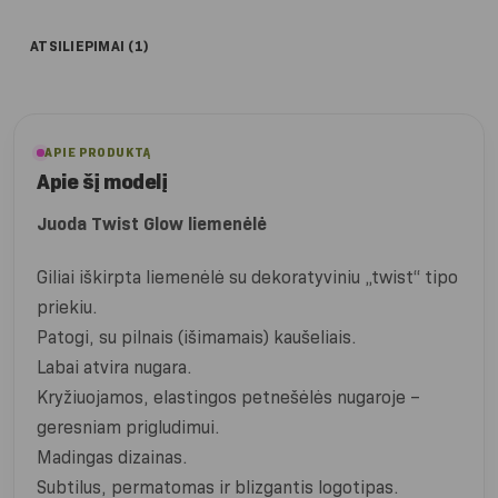
ATSILIEPIMAI (1)
APIE PRODUKTĄ
Apie šį modelį
Juoda Twist Glow liemenėlė
Giliai iškirpta liemenėlė su dekoratyviniu „twist“ tipo
priekiu.
Patogi, su pilnais (išimamais) kaušeliais.
Labai atvira nugara.
Kryžiuojamos, elastingos petnešėlės nugaroje –
geresniam prigludimui.
Madingas dizainas.
Subtilus, permatomas ir blizgantis logotipas.