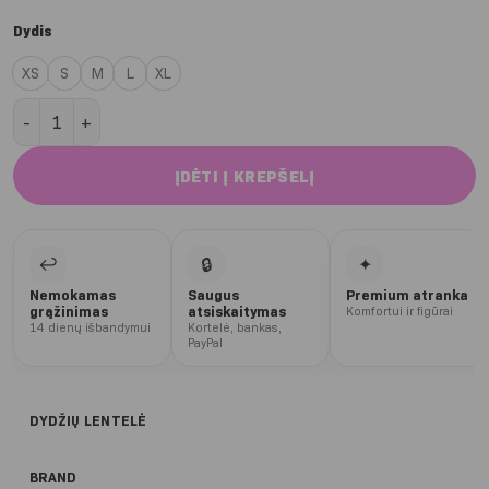
Dydis
XS
S
M
L
XL
produkto kiekis: Black Twist Glow liemenėlė
ĮDĖTI Į KREPŠELĮ
↩
🔒
✦
Nemokamas
Saugus
Premium atranka
grąžinimas
atsiskaitymas
Komfortui ir figūrai
14 dienų išbandymui
Kortelė, bankas,
PayPal
DYDŽIŲ LENTELĖ
BRAND