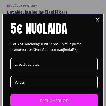
KODĖL JĄ PAMILSI?
Detalės, kurios jaučiasi iškart
5€ NUOLAIDA
Pabrėžia figūrą
Giliai iškirpta priekinė dalis su dekoratyvia twist detale, kuri
pabrėžia siluetą.
Gauk 5€ nuolaidą* ir kitus pasiūlymus pirma -
prenumeruok Gym Glamour naujienlaiškį.
Stabilus palaikymas
Dvigubas audinys ir sutvirtinti, išimami kaušeliai užtikrina
komfortą ir prilaikymą.
Reguliuojamas prigludimas
Kryžiuojamos elastingos petnešėlės nugaroje gerina
prigludimą judant.
PRENUMERUOTI