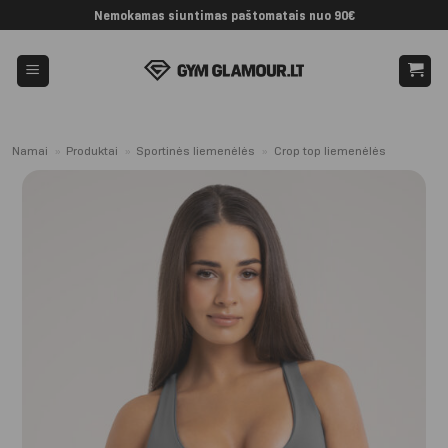
Skip
Nemokamas siuntimas paštomatais nuo 90€
to
content
Namai
»
Produktai
»
Sportinės liemenėlės
»
Crop top liemenėlės