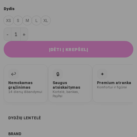
Dydis
XS
S
M
L
XL
produkto kiekis: Grey Twist Glow liemenėlė
ĮDĖTI Į KREPŠELĮ
↩
🔒
✦
Nemokamas
Saugus
Premium atranka
grąžinimas
atsiskaitymas
Komfortui ir figūrai
14 dienų išbandymui
Kortelė, bankas,
PayPal
DYDŽIŲ LENTELĖ
BRAND