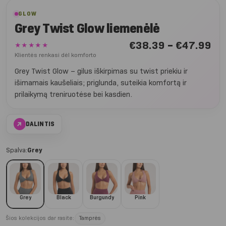
GLOW
Grey Twist Glow liemenėlė
Nu
€
38.39
–
€
47.99
★★★★★
€3
Klientės renkasi dėl komforto
iki
Grey Twist Glow – gilus iškirpimas su twist priekiu ir
€4
išimamais kaušeliais; priglunda, suteikia komfortą ir
prilaikymą treniruotėse bei kasdien.
↗
DALINTIS
Spalva:
Grey
Grey
Black
Burgundy
Pink
Šios kolekcijos dar rasite:
Tamprės