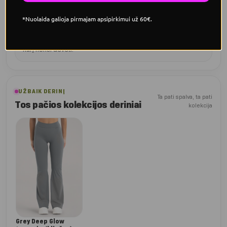
*Nuolaida galioja pirmajam apsipirkimui už 60€.
Tinka kasdienai
Sukurtos tiek treniruotėms, tiek aktyviai dienai – komfortas,
kurį norisi dėvėti.
UŽBAIK DERINĮ
Ta pati spalva, ta pati
Tos pačios kolekcijos deriniai
kolekcija
Grey Deep Glow