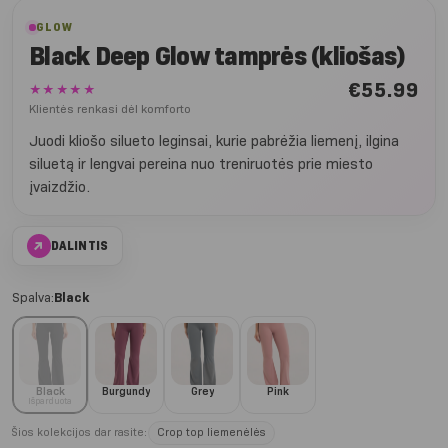
GLOW
Black Deep Glow tamprės (kliošas)
€
55.99
★★★★★
Klientės renkasi dėl komforto
Juodi kliošo silueto leginsai, kurie pabrėžia liemenį, ilgina
siluetą ir lengvai pereina nuo treniruotės prie miesto
įvaizdžio.
↗
DALINTIS
Spalva:
Black
Black
Burgundy
Grey
Pink
Išparduota
Šios kolekcijos dar rasite:
Crop top liemenėlės