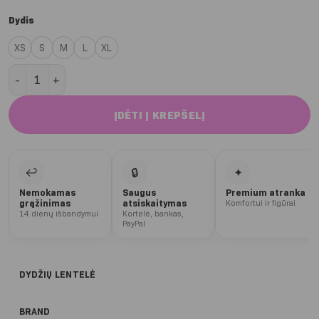
Dydis
XS
S
M
L
XL
produkto kiekis: Black Deep Glow tamprės (kliošas)
ĮDĖTI Į KREPŠELĮ
↩
🔒
✦
Nemokamas
Saugus
Premium atranka
grąžinimas
atsiskaitymas
Komfortui ir figūrai
14 dienų išbandymui
Kortelė, bankas,
PayPal
DYDŽIŲ LENTELĖ
BRAND