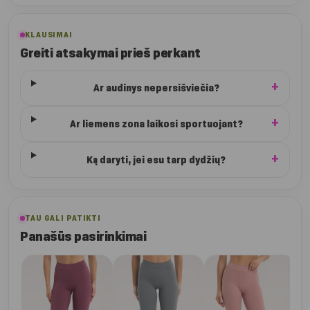
KLAUSIMAI
Greiti atsakymai prieš perkant
Ar audinys nepersišviečia?
Ar liemens zona laikosi sportuojant?
Ką daryti, jei esu tarp dydžių?
TAU GALI PATIKTI
Panašūs pasirinkimai