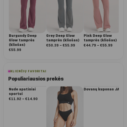
Burgundy Deep
Grey Deep Glow
Pink Deep Glow
Bl
Glow tamprės
tamprės (kliošas)
tamprės (kliošas)
lie
(kliošas)
Nuo:
Nuo:
€
50.39
–
€
55.99
€
44.79
–
€
55.99
€
4
€
55.99
€50.39
€44.79
iki
iki
€55.99
€55.99
KLIENČIŲ FAVORITAI
Populiariausios prekės
Nude apatiniai
Dovanų kuponas JAI
Da
sportui
Dee
ta
Nuo:
€
11.92
–
€
14.90
€
5
€11.92
iki
€14.90