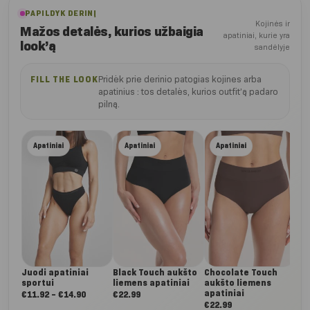
PAPILDYK DERINĮ
Kojinės ir
Mažos detalės, kurios užbaigia
apatiniai, kurie yra
look’ą
sandėlyje
Pridėk prie derinio patogias kojines arba
FILL THE LOOK
apatinius : tos detalės, kurios outfit’ą padaro
pilną.
Lig
Apatiniai
Apatiniai
Apatiniai
auk
apa
€
22
Juodi apatiniai
Black Touch aukšto
Chocolate Touch
sportui
liemens apatiniai
aukšto liemens
apatiniai
Nuo:
€
11.92
–
€
14.90
€
22.99
€
22.99
€11.92