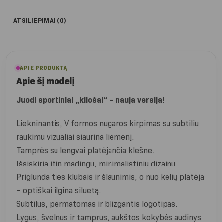
ATSILIEPIMAI (0)
APIE PRODUKTĄ
Apie šį modelį
Juodi sportiniai „kliošai“ – nauja versija!
Liekninantis, V formos nugaros kirpimas su subtiliu
raukimu vizualiai siaurina liemenį.
Tamprės su lengvai platėjančia klešne.
Išsiskiria itin madingu, minimalistiniu dizainu.
Priglunda ties klubais ir šlaunimis, o nuo kelių platėja
– optiškai ilgina siluetą.
Subtilus, permatomas ir blizgantis logotipas.
Lygus, švelnus ir tamprus, aukštos kokybės audinys