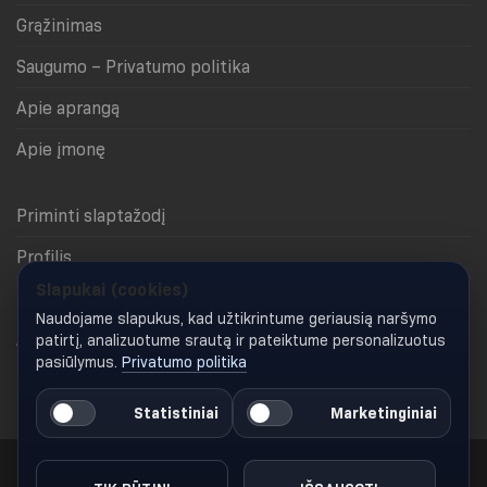
Grąžinimas
Saugumo – Privatumo politika
Apie aprangą
Apie įmonę
Priminti slaptažodį
Profilis
Slapukai (cookies)
Krepšelis
Naudojame slapukus, kad užtikrintume geriausią naršymo
Apmokėjimas
patirtį, analizuotume srautą ir pateiktume personalizuotus
pasiūlymus.
Privatumo politika
Keisti slapukų nustatymus
Statistiniai
Marketinginiai