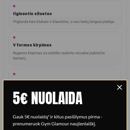
Ilginantis siluetas
Priglunda ties klubais ir šlaunimis, o nuo kelių lengvai platėja.
V formos kirpimas
Nugaros kirpimas su subtiliu raukimu vizualiai pabrėžia
liemenį.
Komfortas judesyje
5€ NUOLAIDA
Švelnus ir tamprus nailono bei elastano audinys maloniai
priglunda prie kūno.
Gauk 5€ nuolaidą* ir kitus pasiūlymus pirma -
Be priekinės siūlės
prenumeruok Gym Glamour naujienlaiškį.
Konstrukcija be siūlės priekyje padeda išvengti