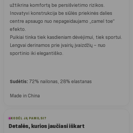
užtikrina komfortą be persišvietimo rizikos.
Inovatyvi konstrukcija be siūlės priekinės dalies
centre apsaugo nuo nepageidaujamo „camel toe“
efekto.
Puikiai tinka tiek kasdieniam dėvėjimui, tiek sportui.
Lengvai derinamos prie įvairių įvaizdžių – nuo
sportinio iki elegantiško.
Sudėtis:
72% nailonas, 28% elastanas
Made in China
KODĖL JĄ PAMILSI?
Detalės, kurios jaučiasi iškart