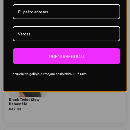
nepageidaujamo „camel toe“ efekto.
UŽBAIK DERINĮ
Ta pati spalva, ta pati
Tos pačios kolekcijos deriniai
kolekcija
PRENUMERUOTI
*Nuolaida galioja pirmajam apsipirkimui už 60€.
Black Twist Glow
liemenėlė
€
47.99