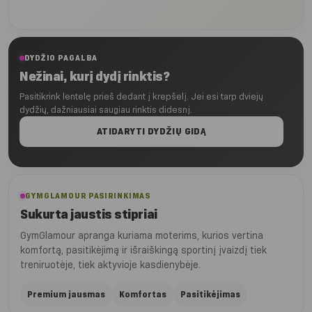
iki
€14.90
DYDŽIO PAGALBA
Nežinai, kurį dydį rinktis?
Pasitikrink lentelę prieš dedant į krepšelį. Jei esi tarp dviejų
dydžių, dažniausiai saugiau rinktis didesnį.
ATIDARYTI DYDŽIŲ GIDĄ
GYMGLAMOUR PASIRINKIMAS
Sukurta jaustis stipriai
GymGlamour apranga kuriama moterims, kurios vertina
komfortą, pasitikėjimą ir išraiškingą sportinį įvaizdį tiek
treniruotėje, tiek aktyvioje kasdienybėje.
Premium jausmas
Komfortas
Pasitikėjimas