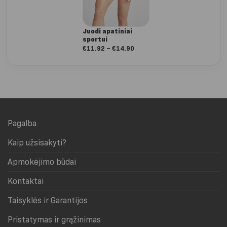
Juodi apatiniai
sportui
Nuo:
€
11.92
–
€
14.90
€11.92
iki
€14.90
Pagalba
Kaip užsisakyti?
Apmokėjimo būdai
Kontaktai
Taisyklės ir Garantijos
Pristatymas ir grąžinimas