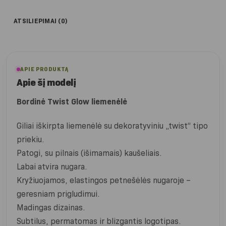
ATSILIEPIMAI (0)
APIE PRODUKTĄ
Apie šį modelį
Bordinė Twist Glow liemenėlė
Giliai iškirpta liemenėlė su dekoratyviniu „twist“ tipo
priekiu.
Patogi, su pilnais (išimamais) kaušeliais.
Labai atvira nugara.
Kryžiuojamos, elastingos petnešėlės nugaroje –
geresniam prigludimui.
Madingas dizainas.
Subtilus, permatomas ir blizgantis logotipas.