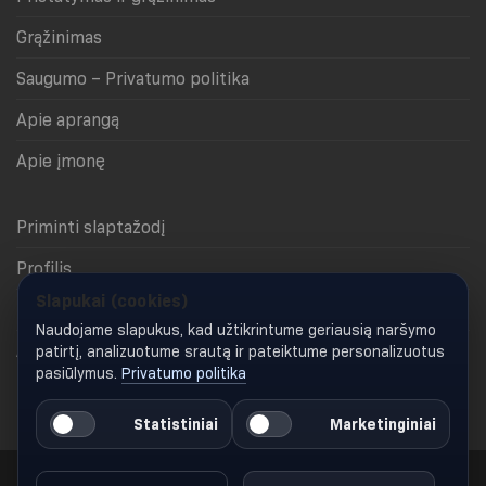
Grąžinimas
Saugumo – Privatumo politika
Apie aprangą
Apie įmonę
Priminti slaptažodį
Profilis
Slapukai (cookies)
Krepšelis
Naudojame slapukus, kad užtikrintume geriausią naršymo
Apmokėjimas
patirtį, analizuotume srautą ir pateiktume personalizuotus
pasiūlymus.
Privatumo politika
Keisti slapukų nustatymus
Statistiniai
Marketinginiai