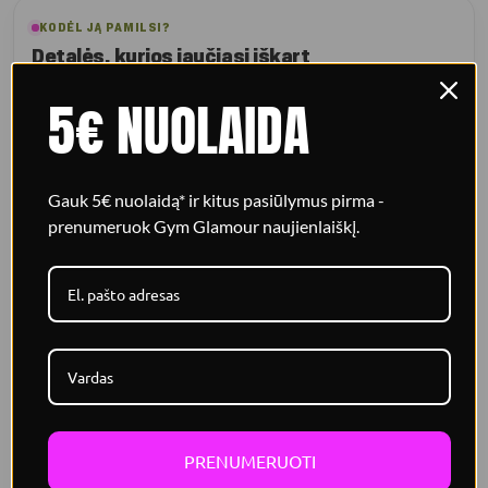
KODĖL JĄ PAMILSI?
Detalės, kurios jaučiasi iškart
5€ NUOLAIDA
Švelnus palaikymas
Dvigubas audinys ir sutvirtinti išimami kaušeliai suteikia
natūralią paramą krūtinei.
Gauk 5€ nuolaidą* ir kitus pasiūlymus pirma -
prenumeruok Gym Glamour naujienlaiškį.
Dekoratyvus twist priekis
Gili iškirptė su twist detale kuria moterišką ir modernų įvaizdį.
Prigludusi nugara
Kryžiuojamos elastingos petnešėlės pagerina prigludimą ir
judėjimo laisvę.
PRENUMERUOTI