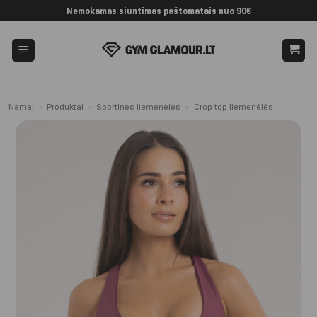
Skip
Nemokamas siuntimas paštomatais nuo 90€
to
content
Namai
»
Produktai
»
Sportinės liemenėlės
»
Crop top liemenėlės