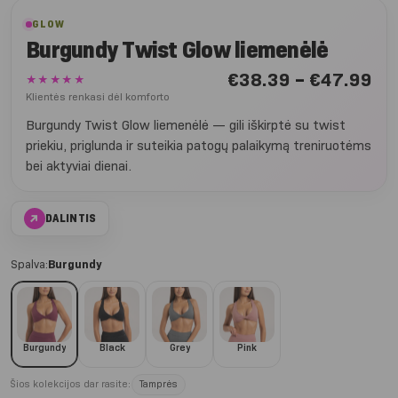
GLOW
Burgundy Twist Glow liemenėlė
Nu
€
38.39
–
€
47.99
★★★★★
€3
Klientės renkasi dėl komforto
iki
Burgundy Twist Glow liemenėlė — gili iškirptė su twist
€4
priekiu, priglunda ir suteikia patogų palaikymą treniruotėms
bei aktyviai dienai.
↗
DALINTIS
Spalva:
Burgundy
Burgundy
Black
Grey
Pink
Šios kolekcijos dar rasite:
Tamprės