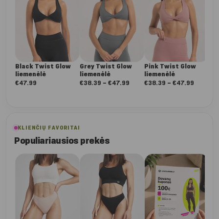
Black Twist Glow
Grey Twist Glow
Pink Twist Glow
Bu
liemenėlė
liemenėlė
liemenėlė
Gl
(kl
Nuo:
Nuo:
€
47.99
€
38.39
–
€
47.99
€
38.39
–
€
47.99
€
5
€38.39
€38.39
iki
iki
€47.99
€47.99
KLIENČIŲ FAVORITAI
Populiariausios prekės
Da
Dee
ta
€
5