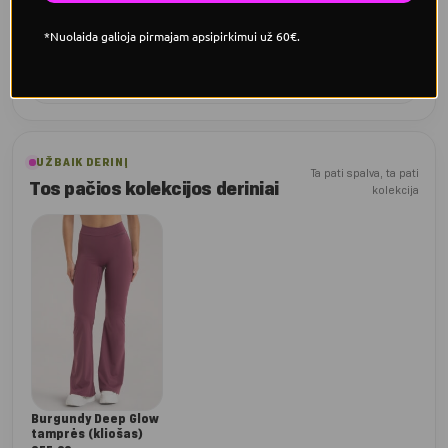
Treniruočių patogumas
*Nuolaida galioja pirmajam apsipirkimui už 60€.
Tinka tiek treniruotėms, tiek aktyviai dienai — komfortas, kurį
norisi dėvėti.
UŽBAIK DERINĮ
Ta pati spalva, ta pati
Tos pačios kolekcijos deriniai
kolekcija
Burgundy Deep Glow
tamprės (kliošas)