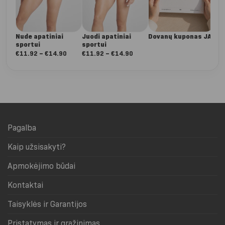
Nude apatiniai
Juodi apatiniai
Dovanų kuponas JAI
sportui
sportui
Nuo:
Nuo:
€
11.92
–
€
14.90
€
11.92
–
€
14.90
€11.92
€11.92
iki
iki
€14.90
€14.90
Pagalba
Kaip užsisakyti?
Apmokėjimo būdai
Kontaktai
Taisyklės ir Garantijos
Pristatymas ir grąžinimas