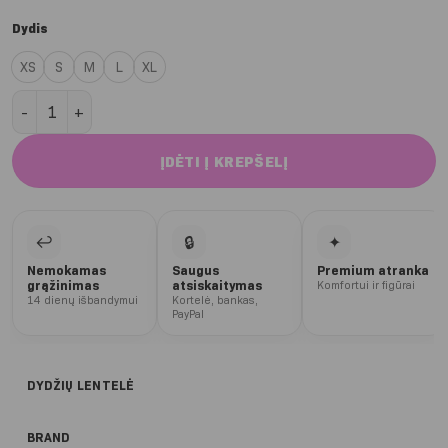
Dydis
XS
S
M
L
XL
produkto kiekis: Burgundy Twist Glow liemenėlė
ĮDĖTI Į KREPŠELĮ
↩
🔒
✦
Nemokamas
Saugus
Premium atranka
grąžinimas
atsiskaitymas
Komfortui ir figūrai
14 dienų išbandymui
Kortelė, bankas,
PayPal
DYDŽIŲ LENTELĖ
BRAND