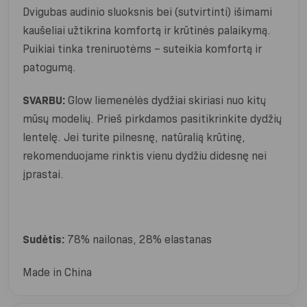
Dvigubas audinio sluoksnis bei (sutvirtinti) išimami
kaušeliai užtikrina komfortą ir krūtinės palaikymą.
Puikiai tinka treniruotėms – suteikia komfortą ir
patogumą.
SVARBU:
Glow liemenėlės dydžiai skiriasi nuo kitų
mūsų modelių. Prieš pirkdamos pasitikrinkite dydžių
lentelę. Jei turite pilnesnę, natūralią krūtinę,
rekomenduojame rinktis vienu dydžiu didesnę nei
įprastai.
Sudėtis:
78% nailonas, 28% elastanas
Made in China