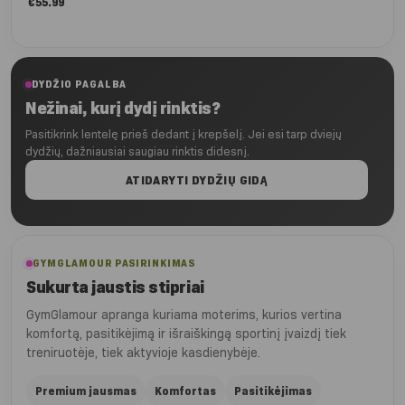
€
55.99
DYDŽIO PAGALBA
Nežinai, kurį dydį rinktis?
Pasitikrink lentelę prieš dedant į krepšelį. Jei esi tarp dviejų
dydžių, dažniausiai saugiau rinktis didesnį.
ATIDARYTI DYDŽIŲ GIDĄ
GYMGLAMOUR PASIRINKIMAS
Sukurta jaustis stipriai
GymGlamour apranga kuriama moterims, kurios vertina
komfortą, pasitikėjimą ir išraiškingą sportinį įvaizdį tiek
treniruotėje, tiek aktyvioje kasdienybėje.
Premium jausmas
Komfortas
Pasitikėjimas