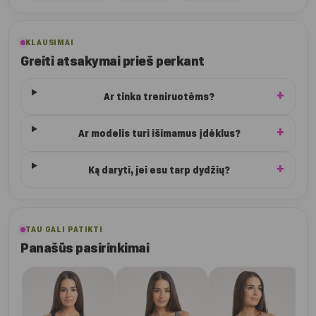
KLAUSIMAI
Greiti atsakymai prieš perkant
Ar tinka treniruotėms?
Ar modelis turi išimamus įdėklus?
Ką daryti, jei esu tarp dydžių?
TAU GALI PATIKTI
Panašūs pasirinkimai