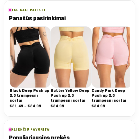
TAU GALI PATIKTI
Panašūs pasirinkimai
Black Deep Push up
Butter Yellow Deep
Candy Pink Deep
Co
2.0 trumpesni
Push up 2.0
Push up 2.0
Pus
šortai
trumpesni šortai
trumpesni šortai
tru
Nuo:
€
31.49
–
€
34.99
€
34.99
€
34.99
€
3
€31.49
iki
€34.99
KLIENČIŲ FAVORITAI
Populiariausios prekės