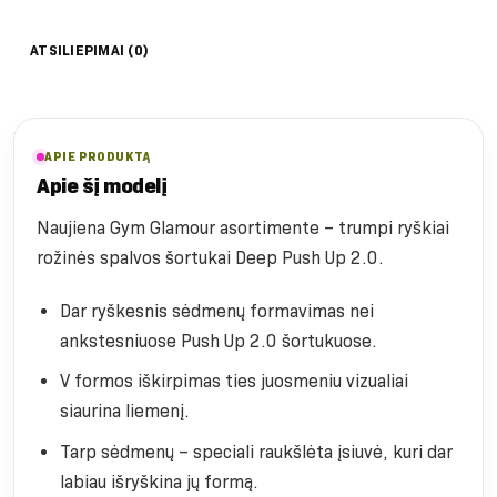
ATSILIEPIMAI (0)
APIE PRODUKTĄ
Apie šį modelį
Naujiena Gym Glamour asortimente – trumpi ryškiai
rožinės spalvos šortukai Deep Push Up 2.0.
Dar ryškesnis sėdmenų formavimas nei
ankstesniuose Push Up 2.0 šortukuose.
V formos iškirpimas ties juosmeniu vizualiai
siaurina liemenį.
Tarp sėdmenų – speciali raukšlėta įsiuvė, kuri dar
labiau išryškina jų formą.