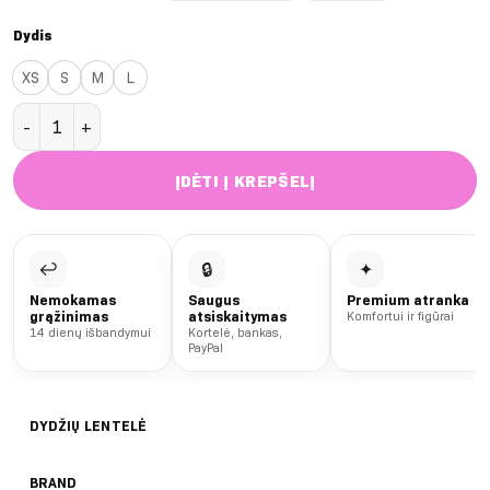
Dydis
XS
S
M
L
produkto kiekis: Flash Deep Push up 2.0 trumpesni šortai
ĮDĖTI Į KREPŠELĮ
↩
🔒
✦
Nemokamas
Saugus
Premium atranka
grąžinimas
atsiskaitymas
Komfortui ir figūrai
14 dienų išbandymui
Kortelė, bankas,
PayPal
DYDŽIŲ LENTELĖ
BRAND