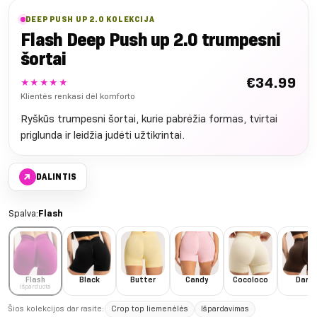
DEEP PUSH UP 2.0 KOLEKCIJA
Flash Deep Push up 2.0 trumpesni
šortai
€
34.99
★★★★★
Klientės renkasi dėl komforto
Ryškūs trumpesni šortai, kurie pabrėžia formas, tvirtai
priglunda ir leidžia judėti užtikrintai.
↗
DALINTIS
Spalva:
Flash
Flash
Black
Butter
Candy
Cocoloco
Dark
Išparduota
Šios kolekcijos dar rasite:
Crop top liemenėlės
Išpardavimas