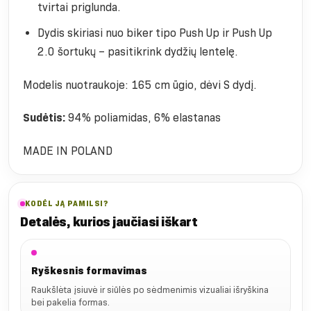
tvirtai priglunda.
Dydis skiriasi nuo biker tipo Push Up ir Push Up
2.0 šortukų – pasitikrink dydžių lentelę.
Modelis nuotraukoje: 165 cm ūgio, dėvi S dydį.
Sudėtis:
94% poliamidas, 6% elastanas
MADE IN POLAND
KODĖL JĄ PAMILSI?
Detalės, kurios jaučiasi iškart
Ryškesnis formavimas
Raukšlėta įsiuvė ir siūlės po sėdmenimis vizualiai išryškina
bei pakelia formas.