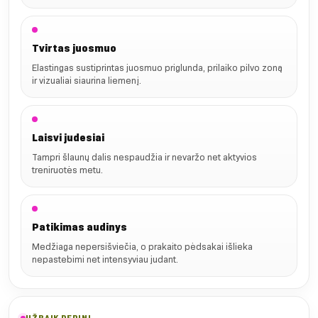
Tvirtas juosmuo
Elastingas sustiprintas juosmuo priglunda, prilaiko pilvo zoną
ir vizualiai siaurina liemenį.
Laisvi judesiai
Tampri šlaunų dalis nespaudžia ir nevaržo net aktyvios
treniruotės metu.
Patikimas audinys
Medžiaga nepersišviečia, o prakaito pėdsakai išlieka
nepastebimi net intensyviau judant.