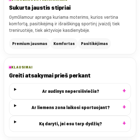
Sukurta jaustis stipriai
GymGlamour apranga kuriama moterims, kurios vertina
komfortą, pasitikėjimą ir išraiškingą sportinį įvaizdį tiek
treniruotėje, tiek aktyvioje kasdienybėje.
Premium jausmas
Komfortas
Pasitikėjimas
KLAUSIMAI
Greiti atsakymai prieš perkant
Ar audinys nepersišviečia?
Ar liemens zona laikosi sportuojant?
Ką daryti, jei esu tarp dydžių?