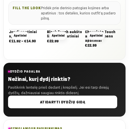
Pridėk prie derinio patogias kojines arba
FILL THE LOOK
apatinius : tos detalės, kurios outfit’ą padaro
pilną.
Juodi apatiniai
Black Touch aukšto
Chocolate Touch
Lig
Apatiniai
Apatiniai
Apatiniai
sportui
liemens apatiniai
aukšto liemens
auk
apatiniai
apa
Nuo:
€
11.92
–
€
14.90
€
22.99
€
22.99
€
22
€11.92
iki
€14.90
DYDŽIO PAGALBA
Nežinai, kurį dydį rinktis?
Pasitikrink lentelę prieš dedant į krepšelį. Jei esi tarp dviejų
dydžių, dažniausiai saugiau rinktis didesnį.
ATIDARYTI DYDŽIŲ GIDĄ
GYMGLAMOUR PASIRINKIMAS