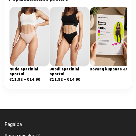
Da
Dee
ta
€
5
Nude apatiniai
Juodi apatiniai
Dovanų kuponas JAI
sportui
sportui
Nuo:
Nuo:
€
11.92
–
€
14.90
€
11.92
–
€
14.90
€11.92
€11.92
iki
iki
€14.90
€14.90
Pagalba
Kaip užsisakyti?