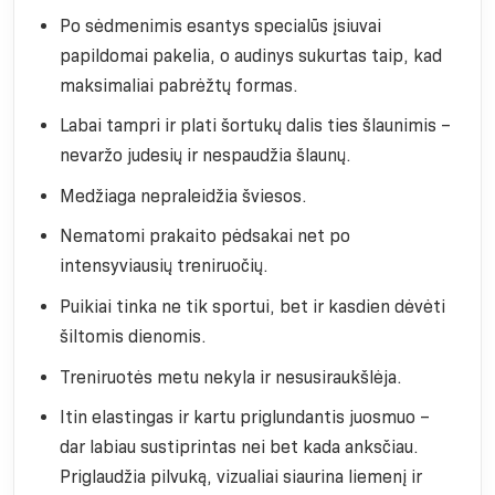
Po sėdmenimis esantys specialūs įsiuvai
papildomai pakelia, o audinys sukurtas taip, kad
maksimaliai pabrėžtų formas.
Labai tampri ir plati šortukų dalis ties šlaunimis –
nevaržo judesių ir nespaudžia šlaunų.
Medžiaga nepraleidžia šviesos.
Nematomi prakaito pėdsakai net po
intensyviausių treniruočių.
Puikiai tinka ne tik sportui, bet ir kasdien dėvėti
šiltomis dienomis.
Treniruotės metu nekyla ir nesusiraukšlėja.
Itin elastingas ir kartu priglundantis juosmuo –
dar labiau sustiprintas nei bet kada anksčiau.
Priglaudžia pilvuką, vizualiai siaurina liemenį ir