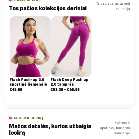
UŽBAIK DERINĮ
Ta pati spalva, ta pati
Tos pačios kolekcijos deriniai
kolekcija
Flash Push-up 2.0
Flash Deep Push up
sportinė liemenėlė
2.0 tamprės
Nuo:
€
45.99
€
51.29
–
€
56.99
€51.29
iki
€56.99
PAPILDYK DERINĮ
Kojinės ir
Mažos detalės, kurios užbaigia
apatiniai, kurie yra
look’ą
sandėlyje