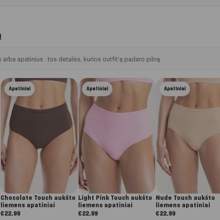
ą
 arba apatinius : tos detalės, kurios outfit’ą padaro pilną.
Apatiniai
Apatiniai
Apatiniai
Chocolate Touch aukšto
Light Pink Touch aukšto
Nude Touch aukšto
liemens apatiniai
liemens apatiniai
liemens apatiniai
€
22.99
€
22.99
€
22.99