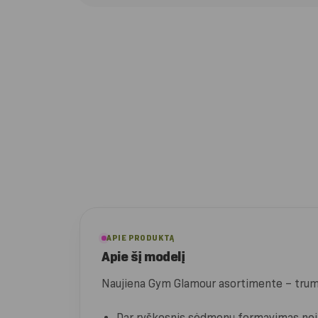
APIE PRODUKTĄ
Apie šį modelį
Naujiena Gym Glamour asortimente – trump
Dar ryškesnis sėdmenų formavimas nei