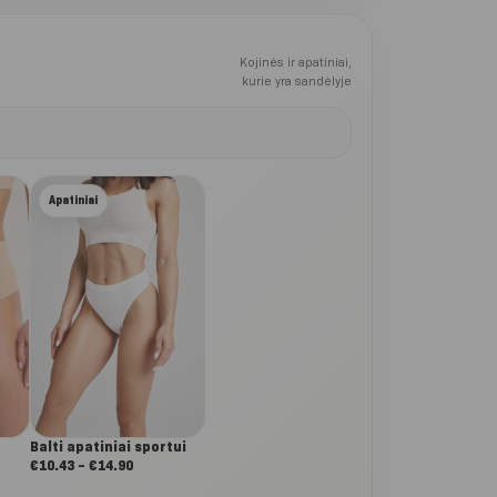
Kojinės ir apatiniai,
kurie yra sandėlyje
Apatiniai
Balti apatiniai sportui
Nuo:
€
10.43
–
€
14.90
€10.43