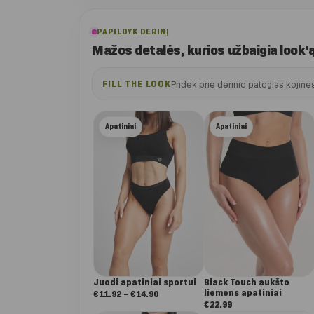
PAPILDYK DERINĮ
Mažos detalės, kurios užbaigia look’
Pridėk prie derinio patogias kojines
FILL THE LOOK
Apatiniai
Apatiniai
Juodi apatiniai sportui
Black Touch aukšto
liemens apatiniai
Nuo:
€
11.92
–
€
14.90
€
22.99
€11.92