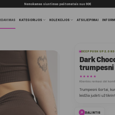
Nemokamas siuntimas paštomatais nuo 90€
RDAVIMAS
KATEGORIJOS
KOLEKCIJOS
ATSILIEPIMAI
INFORM
DEEP PUSH UP 2.0 K
Dark Choco
trumpesni 
★★★★★
Klientės renkasi dėl kom
Trumpesni šortai, kuri
leidžia judėti užtikrin
↗
DALINTIS