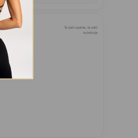
Ta pati spalva, ta pati
kolekcija