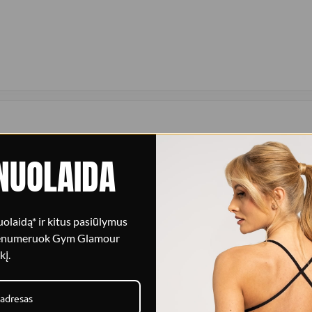
NUOLAIDA
Siauresnio liemens efekta
pakelia bei pabrėžia formas.
V formos juosmuo priglunda prie kūn
olaidą* ir kitus pasiūlymus
renumeruok Gym Glamour
kį.
Patikimas audinys
atogi treniruotės metu.
Medžiaga nepraleidžia šviesos, o 
judant.