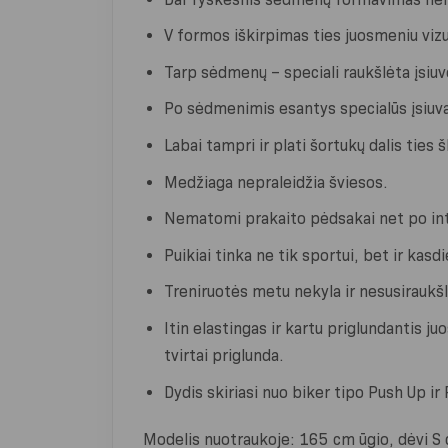
V formos iškirpimas ties juosmeniu vizua
Tarp sėdmenų – speciali raukšlėta įsiuvė
Po sėdmenimis esantys specialūs įsiuva
Labai tampri ir plati šortukų dalis ties 
Medžiaga nepraleidžia šviesos.
Nematomi prakaito pėdsakai net po inte
Puikiai tinka ne tik sportui, bet ir kas
Treniruotės metu nekyla ir nesusiraukšl
Itin elastingas ir kartu priglundantis ju
tvirtai priglunda.
Dydis skiriasi nuo biker tipo Push Up ir
Modelis nuotraukoje: 165 cm ūgio, dėvi S 