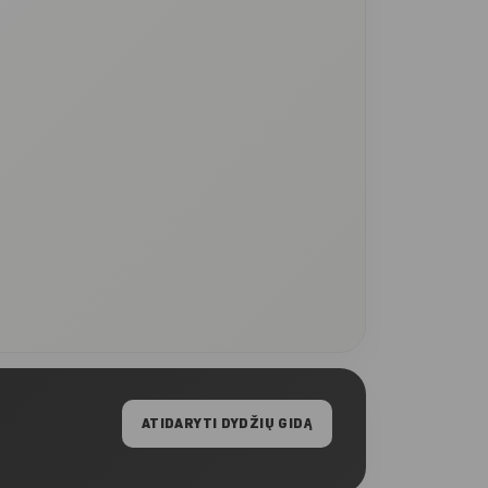
iki
€14.90
ATIDARYTI DYDŽIŲ GIDĄ