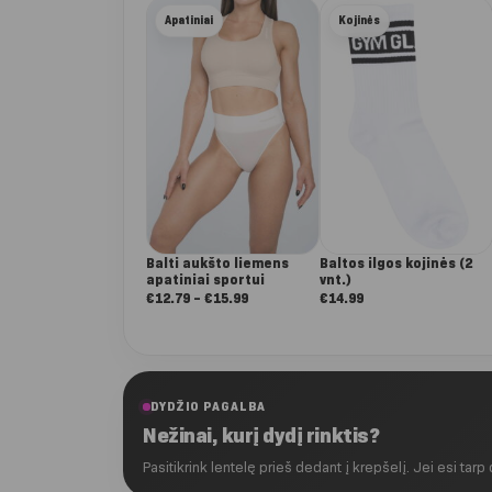
iki
Apatiniai
Kojinės
€14.90
Balti aukšto liemens
Baltos ilgos kojinės (2
apatiniai sportui
vnt.)
Nuo:
€
12.79
–
€
15.99
€
14.99
€12.79
iki
€15.99
DYDŽIO PAGALBA
Nežinai, kurį dydį rinktis?
Pasitikrink lentelę prieš dedant į krepšelį. Jei esi tarp