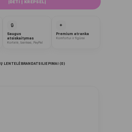
ĮDĖTI Į KREPŠELĮ
🔒
✦
Saugus
Premium atranka
atsiskaitymas
Komfortui ir figūrai
Kortelė, bankas, PayPal
IŲ LENTELĖ
BRAND
ATSILIEPIMAI (0)