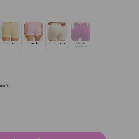
Butter
Candy
Cocoloco
Flash
Išparduota
mprės
Chocolate Deep Push up 2.0 trumpesni šortai