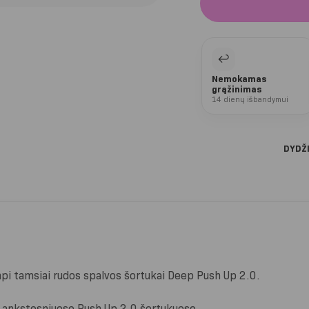
↩
Nemokamas
grąžinimas
14 dienų išbandymui
DYDŽ
i tamsiai rudos spalvos šortukai Deep Push Up 2.0.
 ankstesniuose Push Up 2.0 šortukuose.