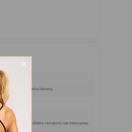
s
o ir vizualiai siaurina liemenį.
prakaito pėdsakai išlieka nematomi net intensyviau