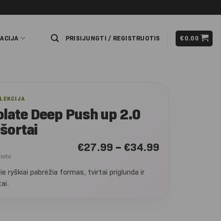
ACIJA
PRISIJUNGTI / REGISTRUOTIS
€
0.00
OLEKCIJA
late Deep Push up 2.0
šortai
Nuo: €27.99 
€
27.99
–
€
34.99
forto
e ryškiai pabrėžia formas, tvirtai priglunda ir
tai.