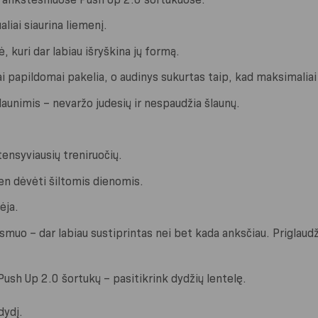
liai siaurina liemenį.
, kuri dar labiau išryškina jų formą.
i papildomai pakelia, o audinys sukurtas taip, kad maksimalia
šlaunimis – nevaržo judesių ir nespaudžia šlaunų.
nsyviausių treniruočių.
dien dėvėti šiltomis dienomis.
ėja.
osmuo – dar labiau sustiprintas nei bet kada anksčiau. Priglaudžia
 Push Up 2.0 šortukų – pasitikrink dydžių lentelę.
dydį.