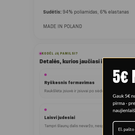
Sudėtis:
94% poliamidas, 6% elastanas
MADE IN POLAND
KODĖL JĄ PAMILSI?
Detalės, kurios jaučiasi iškart
5€ 
Ryškesnis formavimas
Raukšlėta įsiuvė ir įsiuvai po sėdmenimis vizualiai 
Gauk 5€ nu
pirma - p
naujienlaiš
Laisvi judesiai
Tampri šlaunų dalis nevaržo, nespaudžia ir išlieka p