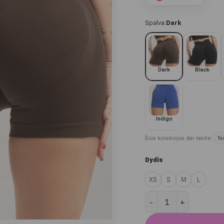
Spalva:
Dark
Dark
Black
Indigo
Šios kolekcijos dar rasite:
Ta
Dydis
XS
S
M
L
produkto kiekis: Dark 