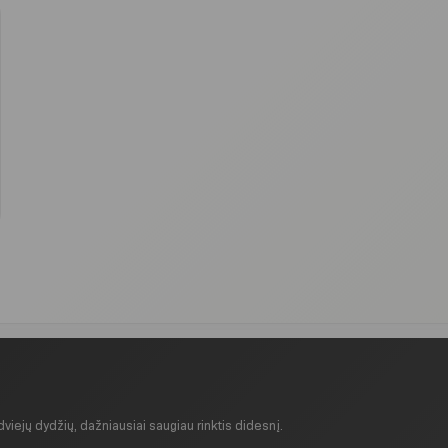
 dviejų dydžių, dažniausiai saugiau rinktis didesnį.