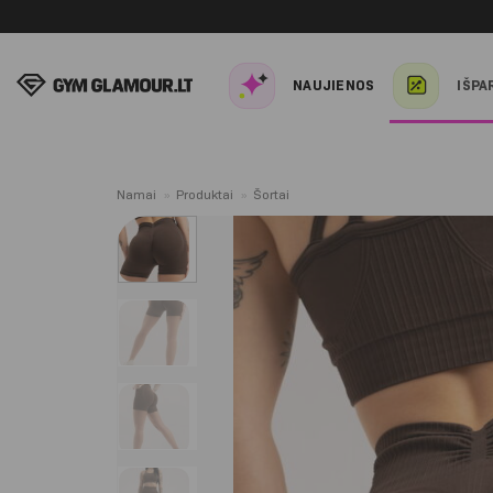
Skip
to
content
NAUJIENOS
IŠPA
Namai
»
Produktai
»
Šortai