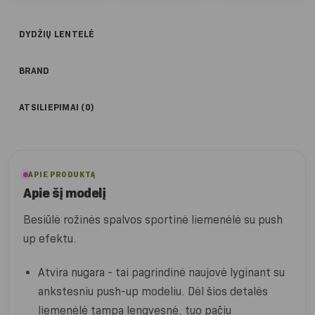
DYDŽIŲ LENTELĖ
BRAND
ATSILIEPIMAI (0)
APIE PRODUKTĄ
Apie šį modelį
Besiūlė rožinės spalvos sportinė liemenėlė su push
up efektu.
Atvira nugara - tai pagrindinė naujovė lyginant su
ankstesniu push-up modeliu. Dėl šios detalės
liemenėlė tampa lengvesnė, tuo pačiu