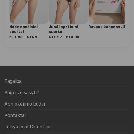
Nude apatiniai
Juodi apatiniai
Dovanų kuponas JAI
sportui
sportui
Nuo:
Nuo:
€
11.92
–
€
14.90
€
11.92
–
€
14.90
€11.92
€11.92
iki
iki
€14.90
€14.90
Pagalba
Kaip užsisakyti?
Apmokėjimo būdai
Kontaktai
Taisyklės ir Garantijos