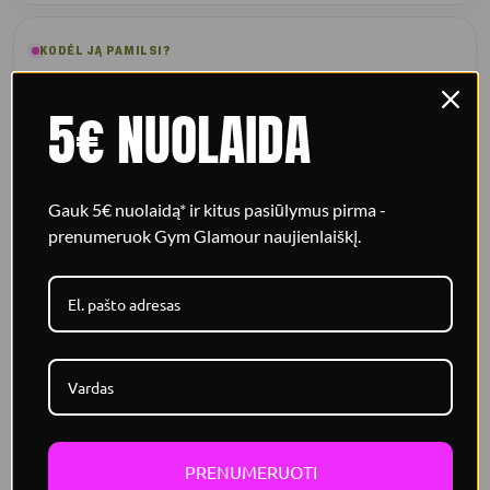
KODĖL JĄ PAMILSI?
Detalės, kurios jaučiasi iškart
5€ NUOLAIDA
Push-up efektas
Įdėklai paryškina krūtinę ir suteikia užtikrintesnį siluetą.
Gauk 5€ nuolaidą* ir kitus pasiūlymus pirma -
prenumeruok Gym Glamour naujienlaiškį.
Atvira nugara
Lengvesnis dizainas gražiai atrodo ir leidžia laisviau judėti.
Stabilus prilaikymas
Dvigubas sustiprinimas padeda išlaikyti komfortą aktyvios
treniruotės metu.
PRENUMERUOTI