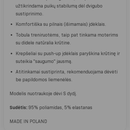
užtikrindama puikų stabilumą dėl dvigubo
sustiprinimo.
Komfortiška su pilnais (išimamais) įdėklais.
Tobula treniruotėms, taip pat tinkama moterims
su didele natūralia krūtine.
Krepšeliai su push-up įdėklais paryškina krūtinę ir
suteikia "saugumo" jausmą.
Atitinkamai sustiprinta, rekomenduojama dėvėti
be papildomos liemenėlės.
Modelis nuotraukoje dėvi S dydį.
Sudėtis:
95% poliamidas, 5% elastanas
MADE IN POLAND