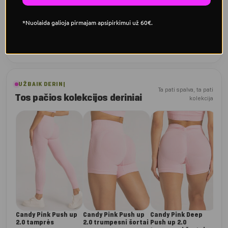
Besiūlis komfortas
*Nuolaida galioja pirmajam apsipirkimui už 60€.
Švelniai priglunda prie kūno ir tinka dėvėti be papildomos
liemenėlės.
UŽBAIK DERINĮ
Ta pati spalva, ta pati
Tos pačios kolekcijos deriniai
kolekcija
Can
sut
mar
€
37
Candy Pink Push up
Candy Pink Push up
Candy Pink Deep
2.0 tamprės
2.0 trumpesni šortai
Push up 2.0