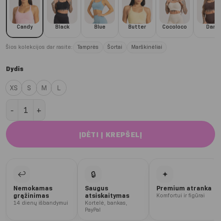
Candy
Black
Blue
Butter
Cocoloco
Dark
Šios kolekcijos dar rasite:
Tamprės
Šortai
Marškinėliai
Dydis
XS
S
M
L
produkto kiekis: Candy Pink Push-up 2.0 sportinė liemenėlė
ĮDĖTI Į KREPŠELĮ
↩
🔒
✦
Nemokamas
Saugus
Premium atranka
grąžinimas
atsiskaitymas
Komfortui ir figūrai
14 dienų išbandymui
Kortelė, bankas,
PayPal