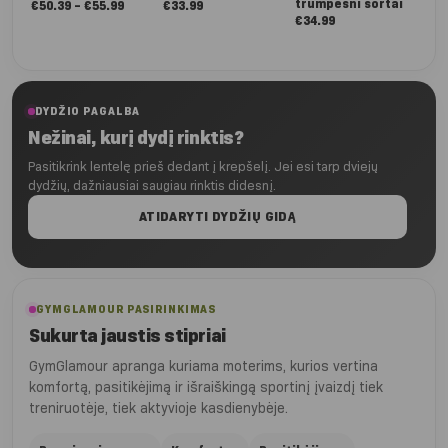
trumpesni šortai
Nuo:
€
50.39
–
€
55.99
€
33.99
€
34.99
€50.39
iki
€55.99
DYDŽIO PAGALBA
Nežinai, kurį dydį rinktis?
Pasitikrink lentelę prieš dedant į krepšelį. Jei esi tarp dviejų
dydžių, dažniausiai saugiau rinktis didesnį.
ATIDARYTI DYDŽIŲ GIDĄ
GYMGLAMOUR PASIRINKIMAS
Sukurta jaustis stipriai
GymGlamour apranga kuriama moterims, kurios vertina
komfortą, pasitikėjimą ir išraiškingą sportinį įvaizdį tiek
treniruotėje, tiek aktyvioje kasdienybėje.