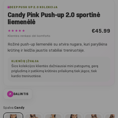
DEEP PUSH UP 2.0 KOLEKCIJA
Candy Pink Push-up 2.0 sportinė
liemenėlė
€
45.99
★★★★★
Klientės renkasi dėl komforto
Rožinė push-up liemenėlė su atvira nugara, kuri paryškina
krūtinę ir leidžia jaustis stabiliai treniruotėje.
KLIENČIŲ ĮŽVALGA
Šios kolekcijos klientės dažniausiai mini patogumą, gerą
prigludimą ir patikimą krūtinės prilaikymą tiek jėgos, tiek
kardio treniruotėse.
↗
DALINTIS
Spalva:
Candy