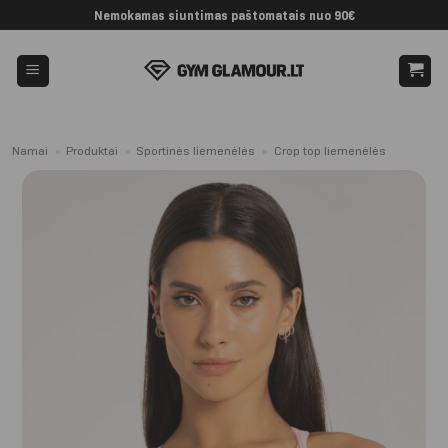
Skip
Nemokamas siuntimas paštomatais nuo 90€
to
content
Namai
»
Produktai
»
Sportinės liemenėlės
»
Crop top liemenėlės