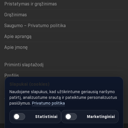
Pristatymas ir grąžinimas
Grąžinimas
Saugumo – Privatumo politika
Apie aprangą
Apie įmonę
Priminti slaptažodį
Profilis
Slapukai (cookies)
Krepšelis
Naudojame slapukus, kad užtikrintume geriausią naršymo
Apmokėjimas
patirtį, analizuotume srautą ir pateiktume personalizuotus
pasiūlymus.
Privatumo politika
Keisti slapukų nustatymus
Statistiniai
Marketinginiai