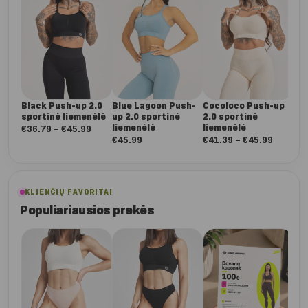
Black Push-up 2.0
Blue Lagoon Push-
Cocoloco Push-up
Da
sportinė liemenėlė
up 2.0 sportinė
2.0 sportinė
Pu
liemenėlė
liemenėlė
spo
Nuo:
€
36.79
–
€
45.99
Nuo:
€
45.99
€
41.39
–
€
45.99
€
4
€36.79
€41.39
iki
iki
€45.99
€45.99
KLIENČIŲ FAVORITAI
Populiariausios prekės
Da
Dee
ta
€
5