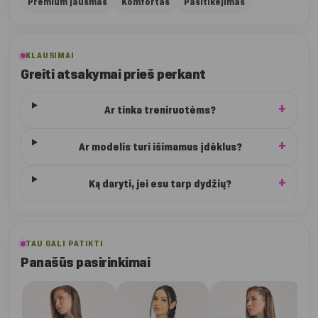
Premium jausmas
Komfortas
Pasitikėjimas
KLAUSIMAI
Greiti atsakymai prieš perkant
Ar tinka treniruotėms?
Ar modelis turi išimamus įdėklus?
Ką daryti, jei esu tarp dydžių?
TAU GALI PATIKTI
Panašūs pasirinkimai