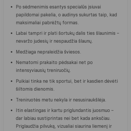
Po sėdmenimis esantys specialūs įsiuvai
papildomai pakelia, o audinys sukurtas taip, kad
maksimaliai pabrėžtų formas.
Labai tampri ir plati šortukų dalis ties šlaunimis –
nevaržo judesių ir nespaudžia šlaunų.
Medžiaga nepraleidžia šviesos.
Nematomi prakaito pėdsakai net po
intensyviausių treniruočių.
Puikiai tinka ne tik sportui, bet ir kasdien dėvėti
šiltomis dienomis.
Treniruotės metu nekyla ir nesusiraukšlėja.
Itin elastingas ir kartu priglundantis juosmuo –
dar labiau sustiprintas nei bet kada anksčiau.
Priglaudžia pilvuką, vizualiai siaurina liemenį ir