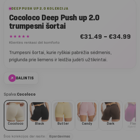
DEEP PUSH UP 2.0 KOLEKCIJA
Cocoloco Deep Push up 2.0
trumpesni šortai
Nu
€
31.49
–
€
34.99
★★★★★
€3
Klientės renkasi dėl komforto
iki
Trumpesni šortai, kurie ryškiai pabrėžia sėdmenis,
€3
priglunda prie liemens ir leidžia judėti užtikrintai.
↗
DALINTIS
Spalva:
Cocoloco
Cocoloco
Black
Butter
Candy
Dark
Flash
Išparduot
Šios kolekcijos dar rasite:
Išpardavimas