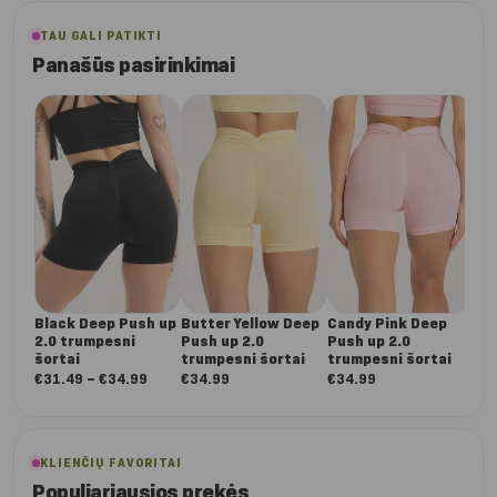
TAU GALI PATIKTI
Panašūs pasirinkimai
Ind
2.0
šor
€
3
Black Deep Push up
Butter Yellow Deep
Candy Pink Deep
2.0 trumpesni
Push up 2.0
Push up 2.0
šortai
trumpesni šortai
trumpesni šortai
Nuo:
€
31.49
–
€
34.99
€
34.99
€
34.99
€31.49
iki
€34.99
KLIENČIŲ FAVORITAI
Populiariausios prekės