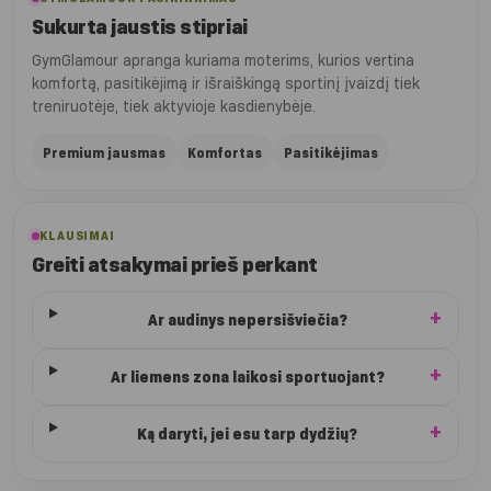
Sukurta jaustis stipriai
GymGlamour apranga kuriama moterims, kurios vertina
komfortą, pasitikėjimą ir išraiškingą sportinį įvaizdį tiek
treniruotėje, tiek aktyvioje kasdienybėje.
Premium jausmas
Komfortas
Pasitikėjimas
KLAUSIMAI
Greiti atsakymai prieš perkant
Ar audinys nepersišviečia?
Ar liemens zona laikosi sportuojant?
Ką daryti, jei esu tarp dydžių?