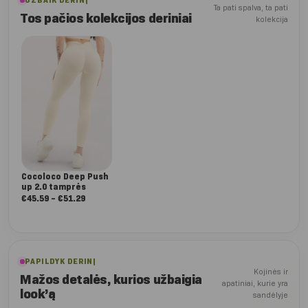
UŽBAIK DERINĮ
Ta pati spalva, ta pati
Tos pačios kolekcijos deriniai
kolekcija
Cocoloco Deep Push
up 2.0 tamprės
Nuo:
€
45.59
–
€
51.29
€45.59
iki
€51.29
PAPILDYK DERINĮ
Kojinės ir
Mažos detalės, kurios užbaigia
apatiniai, kurie yra
look’ą
sandėlyje