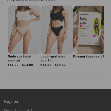
Da
Dee
ta
€
5
Nude apatiniai
Juodi apatiniai
Dovanų kuponas JAI
sportui
sportui
Nuo:
Nuo:
€
11.92
–
€
14.90
€
11.92
–
€
14.90
€11.92
€11.92
iki
iki
€14.90
€14.90
Pagalba
Kaip užsisakyti?