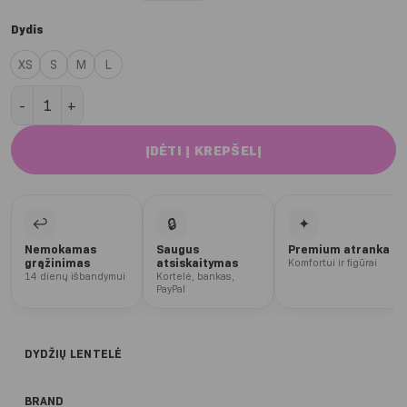
Dydis
XS
S
M
L
produkto kiekis: Cocoloco Deep Push up 2.0 trumpesni šortai
ĮDĖTI Į KREPŠELĮ
↩
🔒
✦
Nemokamas
Saugus
Premium atranka
grąžinimas
atsiskaitymas
Komfortui ir figūrai
14 dienų išbandymui
Kortelė, bankas,
PayPal
DYDŽIŲ LENTELĖ
BRAND