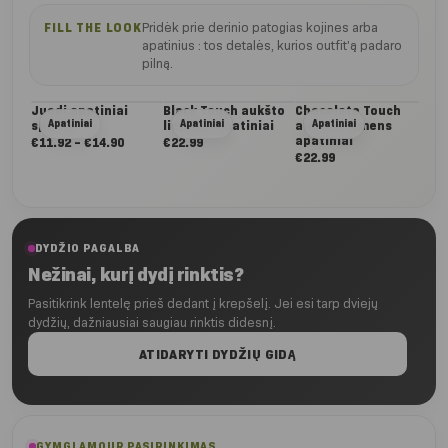
Pridėk prie derinio patogias kojines arba
FILL THE LOOK
apatinius : tos detalės, kurios outfit’ą padaro
pilną.
Juodi apatiniai
Black Touch aukšto
Chocolate Touch
Lig
Apatiniai
Apatiniai
Apatiniai
sportui
liemens apatiniai
aukšto liemens
auk
apatiniai
apa
Nuo:
€
11.92
–
€
14.90
€
22.99
€
22.99
€
22
€11.92
iki
€14.90
DYDŽIO PAGALBA
Nežinai, kurį dydį rinktis?
Pasitikrink lentelę prieš dedant į krepšelį. Jei esi tarp dviejų
dydžių, dažniausiai saugiau rinktis didesnį.
ATIDARYTI DYDŽIŲ GIDĄ
GYMGLAMOUR PASIRINKIMAS