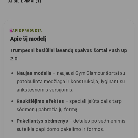
ATSILIEPIMAI (1)
APIE PRODUKTĄ
Apie šį modelį
Trumpesni besiūliai lavandų spalvos šortai Push Up
2.0
Naujas modelis
– naujausi Gym Glamour šortai su
patobulinta medžiaga ir konstrukcija, lyginant su
ankstesnėmis versijomis.
Raukšlėjimo efektas
– speciali įsiūta dalis tarp
sėdmenų pabrėžia jų formą.
Pakeliantys sėdmenys
– detalės po sėdmenimis
suteikia papildomo pakėlimo ir formos.