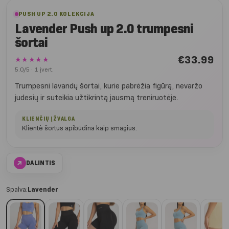
PUSH UP 2.0 KOLEKCIJA
Lavender Push up 2.0 trumpesni
šortai
€
33.99
★★★★★
5.0/5 · 1 įvert.
Trumpesni lavandų šortai, kurie pabrėžia figūrą, nevaržo
judesių ir suteikia užtikrintą jausmą treniruotėje.
KLIENČIŲ ĮŽVALGA
Klientė šortus apibūdina kaip smagius.
↗
DALINTIS
Spalva:
Lavender