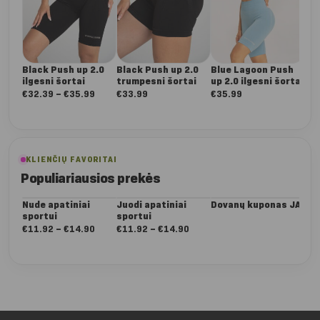
Black Push up 2.0
Black Push up 2.0
Blue Lagoon Push
Bl
ilgesni šortai
trumpesni šortai
up 2.0 ilgesni šortai
up 
šor
Nuo:
€
32.39
–
€
35.99
€
33.99
€
35.99
€
3
€32.39
iki
€35.99
KLIENČIŲ FAVORITAI
Populiariausios prekės
Nude apatiniai
Juodi apatiniai
Dovanų kuponas JAI
Da
sportui
sportui
Dee
ta
Nuo:
Nuo:
€
11.92
–
€
14.90
€
11.92
–
€
14.90
€
5
€11.92
€11.92
iki
iki
€14.90
€14.90