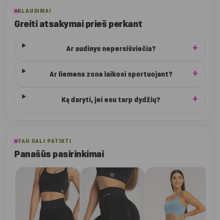
KLAUSIMAI
Greiti atsakymai prieš perkant
Ar audinys nepersišviečia?
Ar liemens zona laikosi sportuojant?
Ką daryti, jei esu tarp dydžių?
TAU GALI PATIKTI
Panašūs pasirinkimai