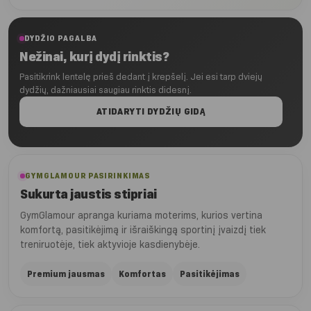
€14.90
DYDŽIO PAGALBA
Nežinai, kurį dydį rinktis?
Pasitikrink lentelę prieš dedant į krepšelį. Jei esi tarp dviejų
dydžių, dažniausiai saugiau rinktis didesnį.
ATIDARYTI DYDŽIŲ GIDĄ
GYMGLAMOUR PASIRINKIMAS
Sukurta jaustis stipriai
GymGlamour apranga kuriama moterims, kurios vertina
komfortą, pasitikėjimą ir išraiškingą sportinį įvaizdį tiek
treniruotėje, tiek aktyvioje kasdienybėje.
Premium jausmas
Komfortas
Pasitikėjimas