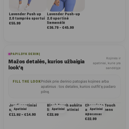
Lavender Push up
Lavender Push-up
2.0 tamprės sportui
2.0 sportinė
liemenėlė
€
55.99
Nuo:
€
36.79
–
€
45.99
€36.79
iki
€45.99
PAPILDYK DERINĮ
Kojinės ir
Mažos detalės, kurios užbaigia
apatiniai, kurie yra
look’ą
sandėlyje
Pridėk prie derinio patogias kojines arba
FILL THE LOOK
apatinius : tos detalės, kurios outfit’ą padaro
pilną.
Juodi apatiniai
Black Touch aukšto
Chocolate Touch
Lig
Apatiniai
Apatiniai
Apatiniai
sportui
liemens apatiniai
aukšto liemens
auk
apatiniai
apa
Nuo:
€
11.92
–
€
14.90
€
22.99
€
22.99
€
22
€11.92
iki