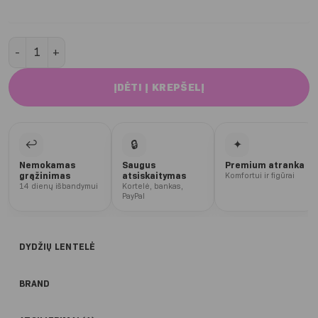
produkto kiekis: Lavender Push up 2.0 trumpesni šortai
ĮDĖTI Į KREPŠELĮ
↩
🔒
✦
Nemokamas
Saugus
Premium atranka
grąžinimas
atsiskaitymas
Komfortui ir figūrai
14 dienų išbandymui
Kortelė, bankas,
PayPal
DYDŽIŲ LENTELĖ
BRAND