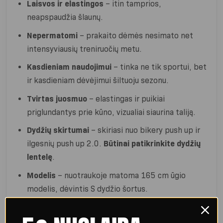
Laisvos ir elastingos
– itin tamprios,
neapspaudžia šlaunų.
Nepermatomi
– prakaito dėmės nesimato net
intensyviausių treniruočių metu.
Kasdieniam naudojimui
– tinka ne tik sportui, bet
ir kasdieniam dėvėjimui šiltuoju sezonu.
Tvirtas juosmuo
– elastingas ir puikiai
priglundantys prie kūno, vizualiai siaurina taliją.
Dydžių skirtumai
– skiriasi nuo bikery push up ir
ilgesnių push up 2.0.
Būtinai patikrinkite dydžių
lentelę
.
Modelis
– nuotraukoje matoma 165 cm ūgio
modelis, dėvintis S dydžio šortus.
Sudėtis:
94% poliamidas, 6% elastanas