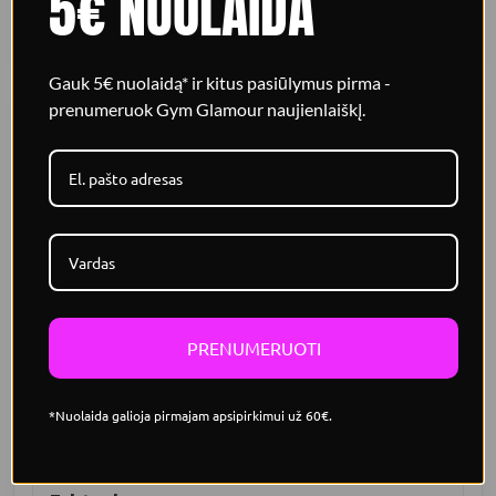
5€ NUOLAIDA
MADE IN POLAND
Gauk 5€ nuolaidą* ir kitus pasiūlymus pirma -
prenumeruok Gym Glamour naujienlaiškį.
KODĖL JĄ PAMILSI?
Detalės, kurios jaučiasi iškart
Pakeliantis efektas
Raukšlėjimo detalė ir konstrukcija po sėdmenimis padeda
išryškinti jų formą.
PRENUMERUOTI
Elastingas komfortas
Tampri besiūlė medžiaga priglunda prie kūno ir
neapspaudžia šlaunų.
*Nuolaida galioja pirmajam apsipirkimui už 60€.