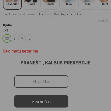
Lavender
Black
Black
Blue
Blue
Butter
Šios kolekcijos dar rasite:
Tamprės
Crop top liemenėlės
IŠVALYTI
Dydis
:
XS
XS
S
M
L
Šiuo metu neturime
PRANEŠTI, KAI BUS PREKYBOJE
PRANEŠTI