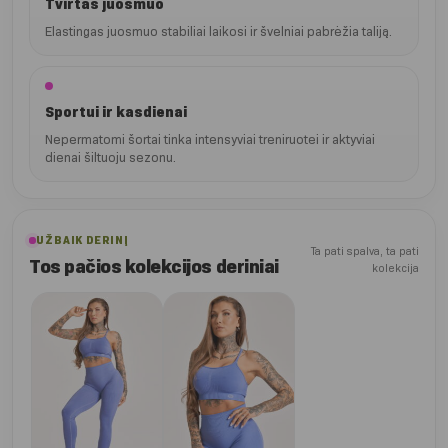
Tvirtas juosmuo
Elastingas juosmuo stabiliai laikosi ir švelniai pabrėžia taliją.
Sportui ir kasdienai
Nepermatomi šortai tinka intensyviai treniruotei ir aktyviai
dienai šiltuoju sezonu.
UŽBAIK DERINĮ
Ta pati spalva, ta pati
Tos pačios kolekcijos deriniai
kolekcija