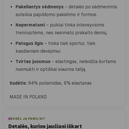
Pakeliantys sėdmenys
– detalės po sėdmenimis
suteikia papildomo pakėlimo ir formos.
Nepermatomi
– puikiai tinka intensyvioms
treniruotėms, nes nesimato prakaito dėmių.
Patogus ilgis
– tinka tiek sportui, tiek
kasdieniam dėvėjimui.
Tvirtas juosmuo
– elastingas, neleidžia šortams
nusmukti ir optiškai siaurina taliją.
Sudėtis:
94% poliamidas, 6% elastanas
MADE IN POLAND
KODĖL JĄ PAMILSI?
Detalės, kurios jaučiasi iškart