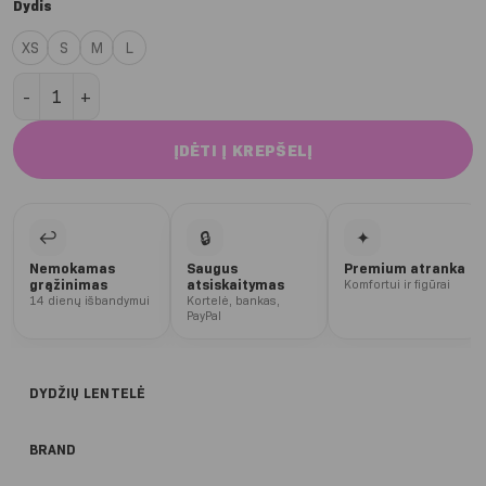
Dydis
XS
S
M
L
produkto kiekis: Soldier Push up 2.0 ilgesni šortai
ĮDĖTI Į KREPŠELĮ
↩
🔒
✦
Nemokamas
Saugus
Premium atranka
grąžinimas
atsiskaitymas
Komfortui ir figūrai
14 dienų išbandymui
Kortelė, bankas,
PayPal
DYDŽIŲ LENTELĖ
BRAND