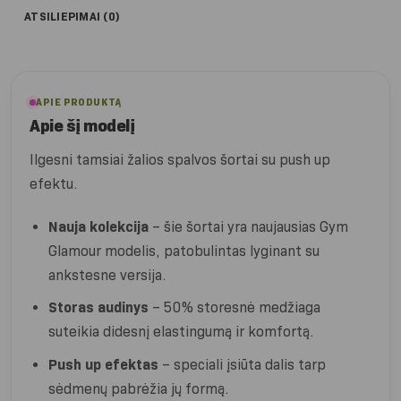
ATSILIEPIMAI (0)
APIE PRODUKTĄ
Apie šį modelį
Ilgesni tamsiai žalios spalvos šortai su push up
efektu.
Nauja kolekcija
– šie šortai yra naujausias Gym
Glamour modelis, patobulintas lyginant su
ankstesne versija.
Storas audinys
– 50% storesnė medžiaga
suteikia didesnį elastingumą ir komfortą.
Push up efektas
– speciali įsiūta dalis tarp
sėdmenų pabrėžia jų formą.