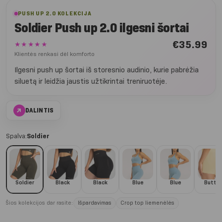
PUSH UP 2.0 KOLEKCIJA
Soldier Push up 2.0 ilgesni šortai
€
35.99
★★★★★
Klientės renkasi dėl komforto
Ilgesni push up šortai iš storesnio audinio, kurie pabrėžia
siluetą ir leidžia jaustis užtikrintai treniruotėje.
↗
DALINTIS
Spalva:
Soldier
Soldier
Black
Black
Blue
Blue
Butter
Šios kolekcijos dar rasite:
Išpardavimas
Crop top liemenėlės