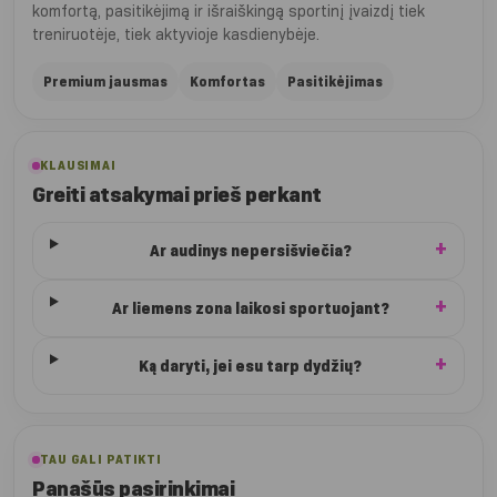
komfortą, pasitikėjimą ir išraiškingą sportinį įvaizdį tiek
treniruotėje, tiek aktyvioje kasdienybėje.
Premium jausmas
Komfortas
Pasitikėjimas
KLAUSIMAI
Greiti atsakymai prieš perkant
Ar audinys nepersišviečia?
Ar liemens zona laikosi sportuojant?
Ką daryti, jei esu tarp dydžių?
TAU GALI PATIKTI
Panašūs pasirinkimai