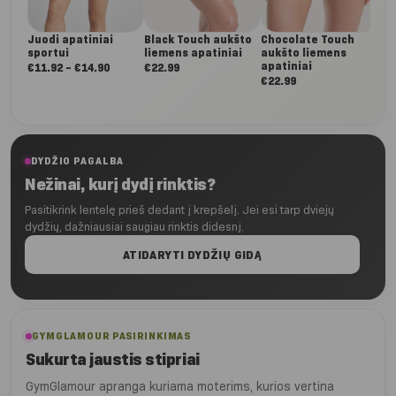
Juodi apatiniai
Black Touch aukšto
Chocolate Touch
sportui
liemens apatiniai
aukšto liemens
apatiniai
Nuo:
€
11.92
–
€
14.90
€
22.99
€
22.99
€11.92
iki
€14.90
DYDŽIO PAGALBA
Nežinai, kurį dydį rinktis?
Pasitikrink lentelę prieš dedant į krepšelį. Jei esi tarp dviejų
dydžių, dažniausiai saugiau rinktis didesnį.
ATIDARYTI DYDŽIŲ GIDĄ
GYMGLAMOUR PASIRINKIMAS
Sukurta jaustis stipriai
GymGlamour apranga kuriama moterims, kurios vertina