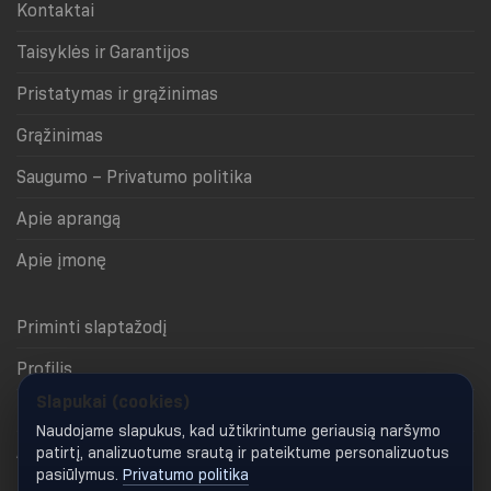
Kontaktai
Taisyklės ir Garantijos
Pristatymas ir grąžinimas
Grąžinimas
Saugumo – Privatumo politika
Apie aprangą
Apie įmonę
Priminti slaptažodį
Profilis
Slapukai (cookies)
Krepšelis
Naudojame slapukus, kad užtikrintume geriausią naršymo
Apmokėjimas
patirtį, analizuotume srautą ir pateiktume personalizuotus
pasiūlymus.
Privatumo politika