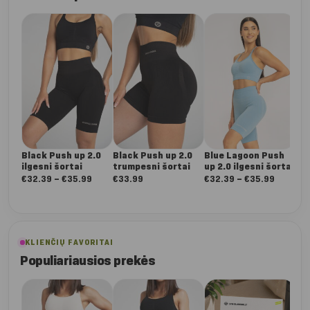
Black Push up 2.0
Black Push up 2.0
Blue Lagoon Push
Bl
ilgesni šortai
trumpesni šortai
up 2.0 ilgesni šortai
up 
šor
Nuo:
Nuo:
€
32.39
–
€
35.99
€
33.99
€
32.39
–
€
35.99
€
3
€32.39
€32.39
iki
iki
€35.99
€35.99
KLIENČIŲ FAVORITAI
Populiariausios prekės
Da
Dee
ta