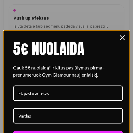
Push up efektas
Įsiūta detalė tarp sėdmenų padeda vizualiai pabrėžti jų
formą.
5€ NUOLAIDA
Storesnis audinys
50% storesnė medžiaga suteikia daugiau elastingumo,
Gauk 5€ nuolaidą* ir kitus pasiūlymus pirma -
komforto ir užtikrintumo.
prenumeruok Gym Glamour naujienlaiškį.
Tvirtas juosmuo
Elastingas juosmuo stabiliai priglunda ir optiškai paryškina
taliją.
Patogus ilgis