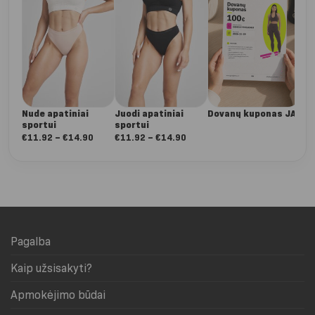
€
5
Nude apatiniai
Juodi apatiniai
Dovanų kuponas JAI
sportui
sportui
Nuo:
Nuo:
€
11.92
–
€
14.90
€
11.92
–
€
14.90
€11.92
€11.92
iki
iki
€14.90
€14.90
Pagalba
Kaip užsisakyti?
Apmokėjimo būdai