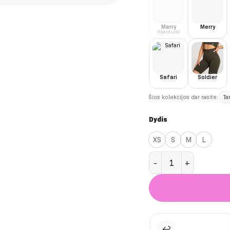
Merry
Merry
Išparduota
Safari
Soldier
Šios kolekcijos dar rasite:
Ta
Dydis
XS
S
M
L
produkto kiekis: Safari
↩