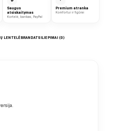
Saugus
Premium atranka
atsiskaitymas
Komfortui ir figūrai
Kortelė, bankas, PayPal
IŲ LENTELĖ
BRAND
ATSILIEPIMAI (0)
ersija.