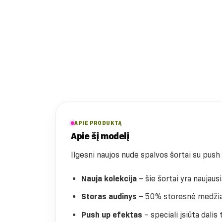
APIE PRODUKTĄ
Apie šį modelį
Ilgesni naujos nude spalvos šortai su push
Nauja kolekcija
– šie šortai yra naujau
Storas audinys
– 50% storesnė medžiag
Push up efektas
– speciali įsiūta dali