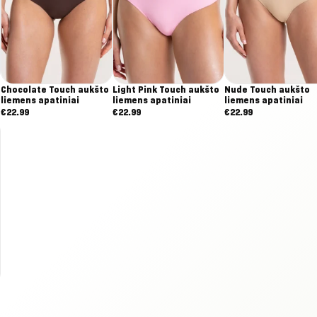
Chocolate Touch aukšto
Light Pink Touch aukšto
Nude Touch aukšto
liemens apatiniai
liemens apatiniai
liemens apatiniai
€
22.99
€
22.99
€
22.99