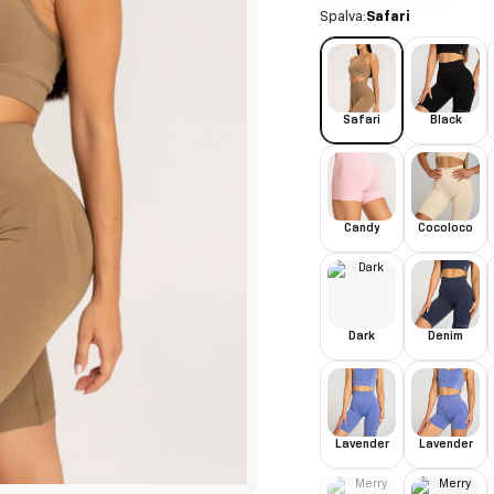
Spalva:
Safari
Safari
Black
Candy
Cocoloco
Dark
Denim
Lavender
Lavender