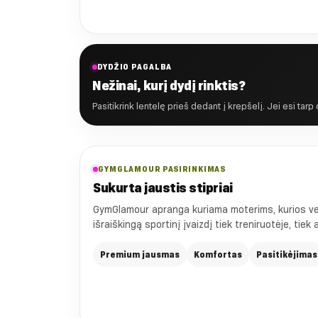
€12.79
iki
€15.99
DYDŽIO PAGALBA
Nežinai, kurį dydį rinktis?
Pasitikrink lentelę prieš dedant į krepšelį. Jei esi tarp
GYMGLAMOUR PASIRINKIMAS
Sukurta jaustis stipriai
GymGlamour apranga kuriama moterims, kurios vert
išraiškingą sportinį įvaizdį tiek treniruotėje, tiek
Premium jausmas
Komfortas
Pasitikėjimas