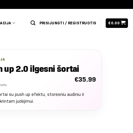
ACIJA
PRISIJUNGTI / REGISTRUOTIS
€
0.00
IJA
 up 2.0 ilgesni šortai
€
35.99
forto
ortai su push up efektu, storesniu audiniu ir
krintam judėjimui.