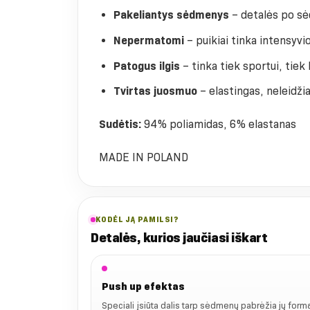
Pakeliantys sėdmenys
– detalės po sė
Nepermatomi
– puikiai tinka intensyv
Patogus ilgis
– tinka tiek sportui, tiek
Tvirtas juosmuo
– elastingas, neleidžia
Sudėtis:
94% poliamidas, 6% elastanas
MADE IN POLAND
KODĖL JĄ PAMILSI?
Detalės, kurios jaučiasi iškart
Push up efektas
Speciali įsiūta dalis tarp sėdmenų pabrėžia jų formą 