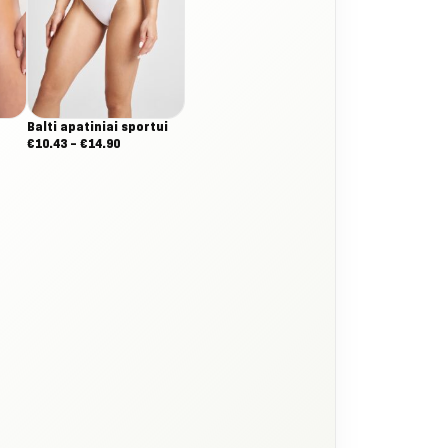
Balti apatiniai sportui
Nuo:
€
10.43
–
€
14.90
€10.43
iki
€14.90