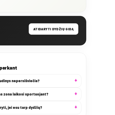
ATIDARYTI DYDŽIŲ GIDĄ
 perkant
audinys nepersišviečia?
ns zona laikosi sportuojant?
ryti, jei esu tarp dydžių?