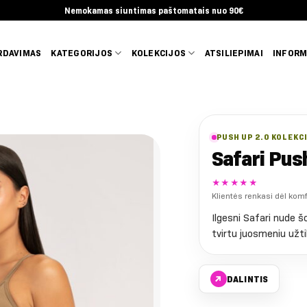
Nemokamas siuntimas paštomatais nuo 90€
RDAVIMAS
KATEGORIJOS
KOLEKCIJOS
ATSILIEPIMAI
INFORM
PUSH UP 2.0 KOLEKC
Safari Push
★★★★★
Klientės renkasi dėl kom
Ilgesni Safari nude š
tvirtu juosmeniu užti
↗
DALINTIS