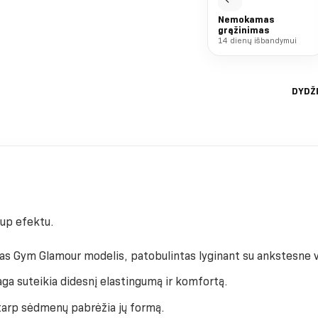
Nemokamas
grąžinimas
14 dienų išbandymui
DYDŽ
 up efektu.
sias Gym Glamour modelis, patobulintas lyginant su ankstesne v
a suteikia didesnį elastingumą ir komfortą.
s tarp sėdmenų pabrėžia jų formą.