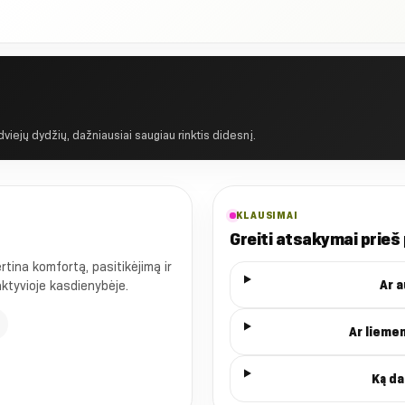
 dviejų dydžių, dažniausiai saugiau rinktis didesnį.
KLAUSIMAI
Greiti atsakymai prieš
ina komfortą, pasitikėjimą ir
Ar 
 aktyvioje kasdienybėje.
Ar lieme
Ką da