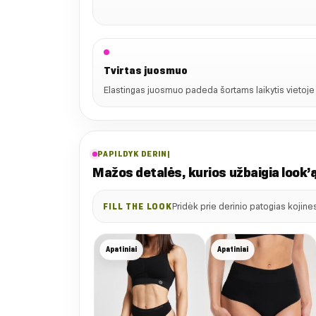
Tvirtas juosmuo
Elastingas juosmuo padeda šortams laikytis vietoje ir
PAPILDYK DERINĮ
Mažos detalės, kurios užbaigia look’
Pridėk prie derinio patogias kojines
FILL THE LOOK
Apatiniai
Apatiniai