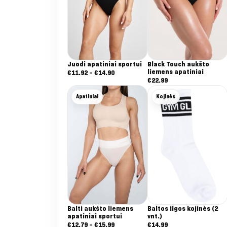
Juodi apatiniai sportui
Black Touch aukšto
liemens apatiniai
Nuo:
€
11.92
–
€
14.90
€
22.99
€11.92
iki
Apatiniai
Kojinės
€14.90
Balti aukšto liemens
Baltos ilgos kojinės (2
apatiniai sportui
vnt.)
Nuo:
€
12.79
–
€
15.99
€
14.99