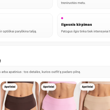
treniruotės metu.
Ilgesnis kirpimas
 optiškai paryškina taliją.
Patogus ilgis tinka tiek intensyviai 
ą
 arba apatinius : tos detalės, kurios outfit’ą padaro pilną.
Apatiniai
Apatiniai
Apatiniai