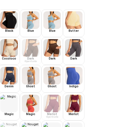
Black
Blue
Blue
Butter
Cocoloco
Dark
Dark
Dark
Išparduota
Denim
Ghost
Ghost
Indigo
Magic
Magic
Merlot
Merlot
Išparduota