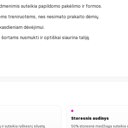
dmenimis suteikia papildomo pakėlimo ir formos.
ioms treniruotėms, nes nesimato prakaito dėmių.
 kasdieniam dėvėjimui.
 šortams nusmukti ir optiškai siaurina taliją.
Storesnis audinys
ir suteikia ryškesnį siluetą.
50% storesnė medžiaga suteikia d