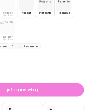
Nougat
Nougat
Pistachio
Pistachio
Išparduota
Soldier
Išparduota
mprės
Crop top liemenėlės
 Push up 2.0 ilgesni šortai
ĮDĖTI Į KREPŠELĮ
🔒
✦