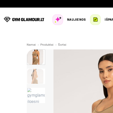
Skip
to
content
NAUJIENOS
IŠPA
Namai
»
Produktai
»
Šortai