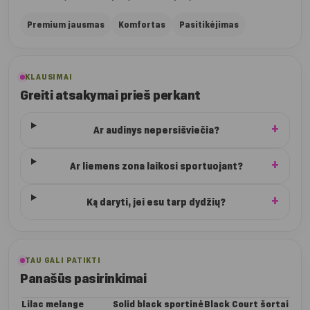
Premium jausmas
Komfortas
Pasitikėjimas
KLAUSIMAI
Greiti atsakymai prieš perkant
Ar audinys nepersišviečia?
Ar liemens zona laikosi sportuojant?
Ką daryti, jei esu tarp dydžių?
TAU GALI PATIKTI
Panašūs pasirinkimai
Lilac melange
Solid black sportinė
Black Court šortai
Bu