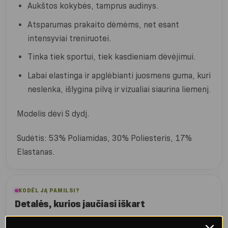
Aukštos kokybės, tamprus audinys.
Atsparumas prakaito dėmėms, net esant
intensyviai treniruotei.
Tinka tiek sportui, tiek kasdieniam dėvėjimui.
Labai elastinga ir apglėbianti juosmens guma, kuri
neslenka, išlygina pilvą ir vizualiai siaurina liemenį.
Modelis dėvi S dydį.
Sudėtis: 53% Poliamidas, 30% Poliesteris, 17%
Elastanas.
KODĖL JĄ PAMILSI?
Detalės, kurios jaučiasi iškart