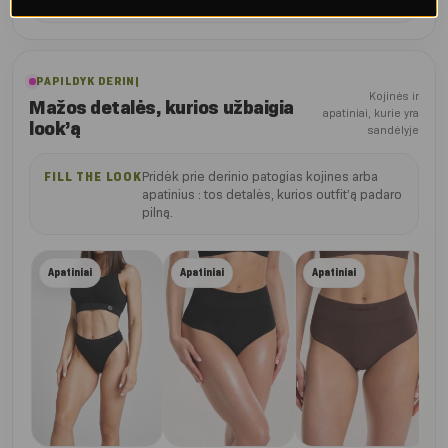
PAPILDYK DERINĮ
Kojinės ir
Mažos detalės, kurios užbaigia
apatiniai, kurie yra
look’ą
sandėlyje
Pridėk prie derinio patogias kojines arba
FILL THE LOOK
apatinius : tos detalės, kurios outfit’ą padaro
pilną.
Lig
Apatiniai
Apatiniai
Apatiniai
auk
apa
€
22