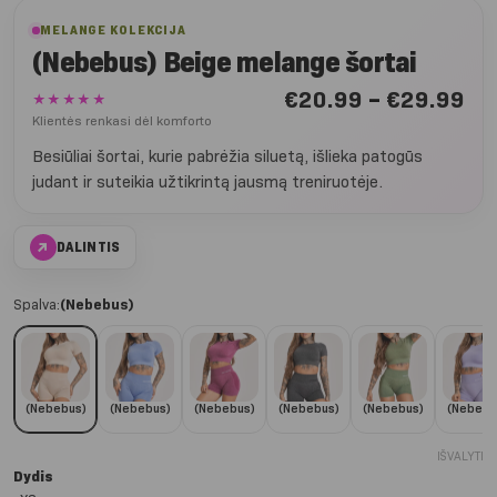
MELANGE KOLEKCIJA
(Nebebus) Beige melange šortai
Nu
€
20.99
–
€
29.99
★★★★★
€2
Klientės renkasi dėl komforto
iki
Besiūliai šortai, kurie pabrėžia siluetą, išlieka patogūs
€2
judant ir suteikia užtikrintą jausmą treniruotėje.
↗
DALINTIS
Spalva:
(Nebebus)
(Nebebus)
(Nebebus)
(Nebebus)
(Nebebus)
(Nebebus)
(Nebebu
IŠVALYTI
Dydis