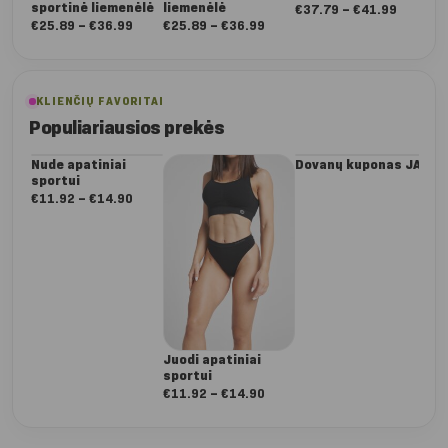
sportinė liemenėlė
liemenėlė
šor
Nuo:
€
37.79
–
€
41.99
Nuo:
Nuo:
€
25.89
–
€
36.99
€
25.89
–
€
36.99
€
3
€37.79
€25.89
€25.89
iki
iki
iki
€41.99
€36.99
€36.99
KLIENČIŲ FAVORITAI
Populiariausios prekės
Nude apatiniai
Dovanų kuponas JAI
Da
sportui
Dee
ta
Nuo:
€
11.92
–
€
14.90
€
5
€11.92
iki
€14.90
Juodi apatiniai
sportui
Nuo:
€
11.92
–
€
14.90
€11.92
iki