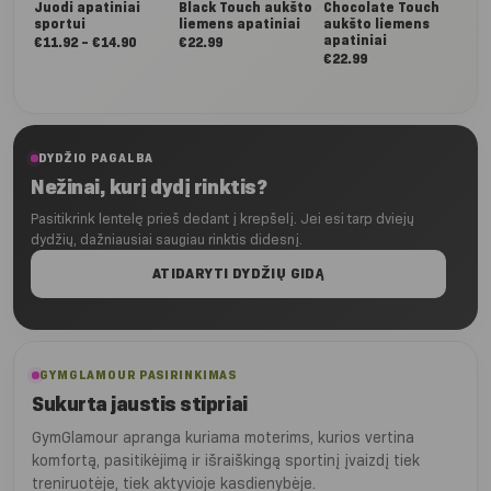
Juodi apatiniai
Black Touch aukšto
Chocolate Touch
sportui
liemens apatiniai
aukšto liemens
apatiniai
Nuo:
€
11.92
–
€
14.90
€
22.99
€
22.99
€11.92
iki
€14.90
DYDŽIO PAGALBA
Nežinai, kurį dydį rinktis?
Pasitikrink lentelę prieš dedant į krepšelį. Jei esi tarp dviejų
dydžių, dažniausiai saugiau rinktis didesnį.
ATIDARYTI DYDŽIŲ GIDĄ
GYMGLAMOUR PASIRINKIMAS
Sukurta jaustis stipriai
GymGlamour apranga kuriama moterims, kurios vertina
komfortą, pasitikėjimą ir išraiškingą sportinį įvaizdį tiek
treniruotėje, tiek aktyvioje kasdienybėje.