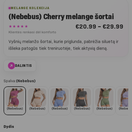
MELANGE KOLEKCIJA
(Nebebus) Cherry melange šortai
Nu
€
20.99
–
€
29.99
★★★★★
€2
Klientės renkasi dėl komforto
iki
Vyšnių melanžo šortai, kurie priglunda, pabrėžia siluetą ir
€2
išlieka patogūs tiek treniruotėje, tiek aktyvią dieną.
↗
DALINTIS
Spalva:
(Nebebus)
(Nebebus)
(Nebebus)
(Nebebus)
(Nebebus)
(Nebebus)
(Nebebu
Dydis