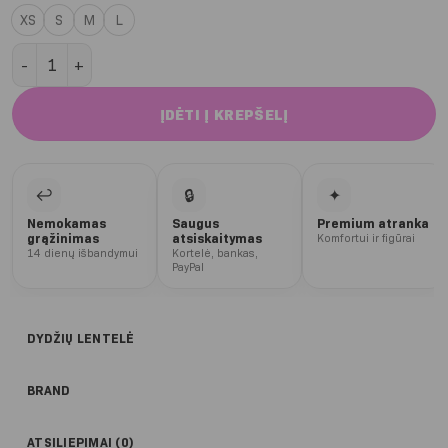
XS
S
M
L
produkto kiekis: (Nebebus) Cherry melange šortai
ĮDĖTI Į KREPŠELĮ
↩
🔒
✦
Nemokamas
Saugus
Premium atranka
grąžinimas
atsiskaitymas
Komfortui ir figūrai
14 dienų išbandymui
Kortelė, bankas,
PayPal
DYDŽIŲ LENTELĖ
BRAND
ATSILIEPIMAI (0)