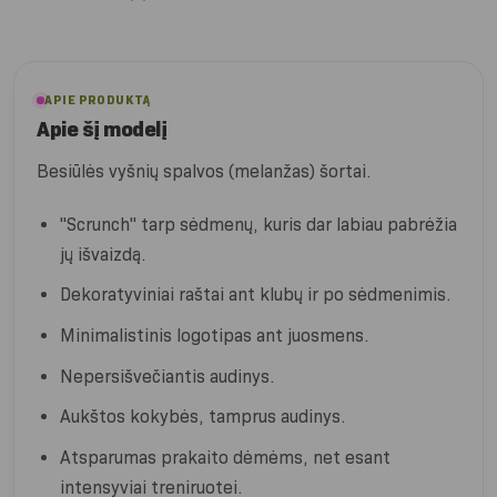
APIE PRODUKTĄ
Apie šį modelį
Besiūlės vyšnių spalvos (melanžas) šortai.
"Scrunch" tarp sėdmenų, kuris dar labiau pabrėžia
jų išvaizdą.
Dekoratyviniai raštai ant klubų ir po sėdmenimis.
Minimalistinis logotipas ant juosmens.
Nepersišvečiantis audinys.
Aukštos kokybės, tamprus audinys.
Atsparumas prakaito dėmėms, net esant
intensyviai treniruotei.