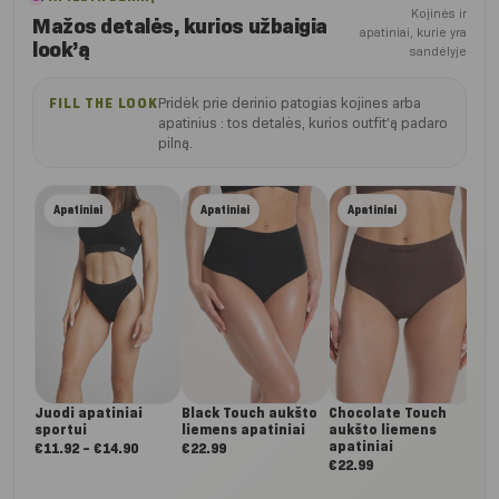
Kojinės ir
Mažos detalės, kurios užbaigia
apatiniai, kurie yra
look’ą
sandėlyje
Pridėk prie derinio patogias kojines arba
FILL THE LOOK
apatinius : tos detalės, kurios outfit’ą padaro
pilną.
Lig
Apatiniai
Apatiniai
Apatiniai
auk
apa
€
22
Juodi apatiniai
Black Touch aukšto
Chocolate Touch
sportui
liemens apatiniai
aukšto liemens
apatiniai
Nuo:
€
11.92
–
€
14.90
€
22.99
€
22.99
€11.92
iki