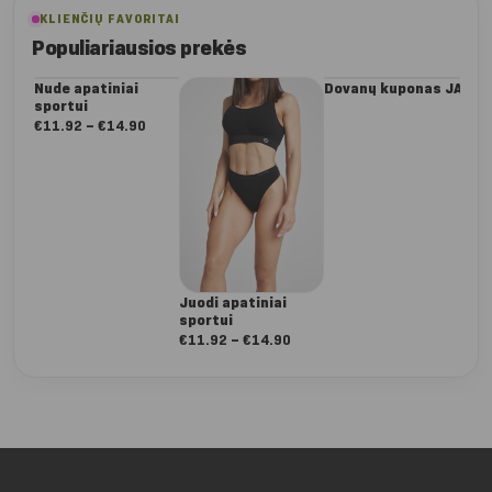
KLIENČIŲ FAVORITAI
Populiariausios prekės
Nude apatiniai
Dovanų kuponas JAI
Da
sportui
Dee
ta
Nuo:
€
11.92
–
€
14.90
€
5
€11.92
iki
€14.90
Juodi apatiniai
sportui
Nuo:
€
11.92
–
€
14.90
€11.92
iki
€14.90