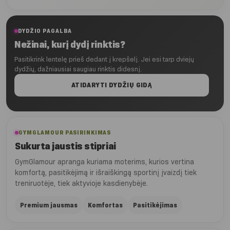
€14.90
DYDŽIO PAGALBA
Nežinai, kurį dydį rinktis?
Pasitikrink lentelę prieš dedant į krepšelį. Jei esi tarp dviejų
dydžių, dažniausiai saugiau rinktis didesnį.
ATIDARYTI DYDŽIŲ GIDĄ
GYMGLAMOUR PASIRINKIMAS
Sukurta jaustis stipriai
GymGlamour apranga kuriama moterims, kurios vertina
komfortą, pasitikėjimą ir išraiškingą sportinį įvaizdį tiek
treniruotėje, tiek aktyvioje kasdienybėje.
Premium jausmas
Komfortas
Pasitikėjimas