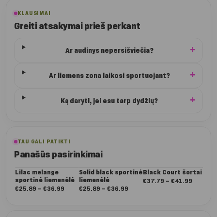
KLAUSIMAI
Greiti atsakymai prieš perkant
Ar audinys nepersišviečia?
Ar liemens zona laikosi sportuojant?
Ką daryti, jei esu tarp dydžių?
TAU GALI PATIKTI
Panašūs pasirinkimai
Lilac melange
Solid black sportinė
Black Court šortai
Bu
sportinė liemenėlė
liemenėlė
šor
Nuo:
€
37.79
–
€
41.99
Nuo:
Nuo:
€
25.89
–
€
36.99
€
25.89
–
€
36.99
€
3
€37.79
€25.89
€25.89
iki
iki
iki
€41.99
€36.99
€36.99