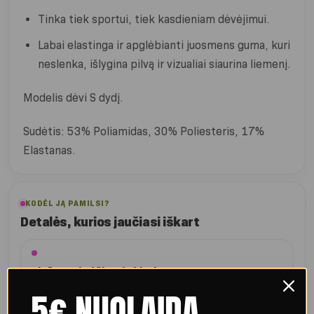
Tinka tiek sportui, tiek kasdieniam dėvėjimui.
Labai elastinga ir apglėbianti juosmens guma, kuri
neslenka, išlygina pilvą ir vizualiai siaurina liemenį.
Modelis dėvi S dydį.
Sudėtis: 53% Poliamidas, 30% Poliesteris, 17%
Elastanas.
KODĖL JĄ PAMILSI?
Detalės, kurios jaučiasi iškart
Figūrą pabrėžiantis kirpimas
„Scrunch“ detalė ir raštai po sėdmenimis vizualiai paryškina
5€ NUOLAIDA
formas.