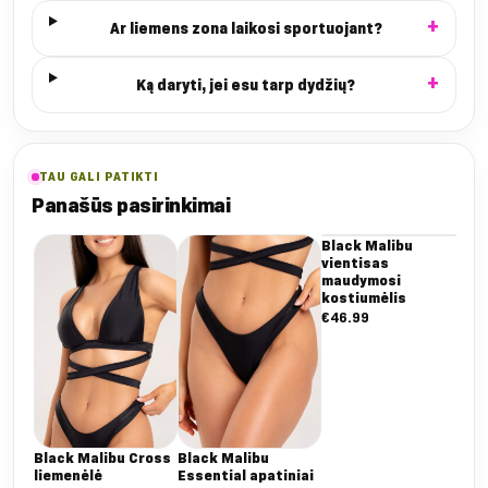
Ar liemens zona laikosi sportuojant?
Ką daryti, jei esu tarp dydžių?
TAU GALI PATIKTI
Panašūs pasirinkimai
Black Malibu
Bl
vientisas
Mal
maudymosi
lie
kostiumėlis
€
2
€
46.99
Black Malibu Cross
Black Malibu
liemenėlė
Essential apatiniai