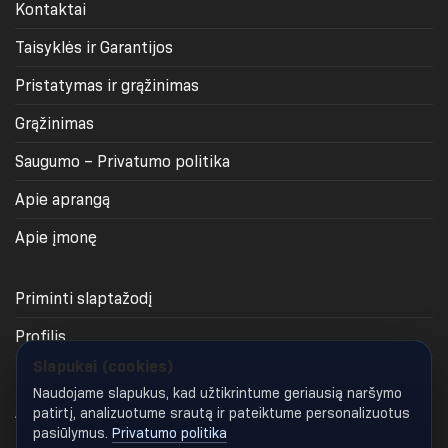
Kontaktai
Taisyklės ir Garantijos
Pristatymas ir grąžinimas
Grąžinimas
Saugumo – Privatumo politika
Apie aprangą
Apie įmonę
Priminti slaptažodį
Profilis
Slapukai (cookies)
Krepšelis
Naudojame slapukus, kad užtikrintume geriausią naršymo
Apmokėjimas
patirtį, analizuotume srautą ir pateiktume personalizuotus
pasiūlymus.
Privatumo politika