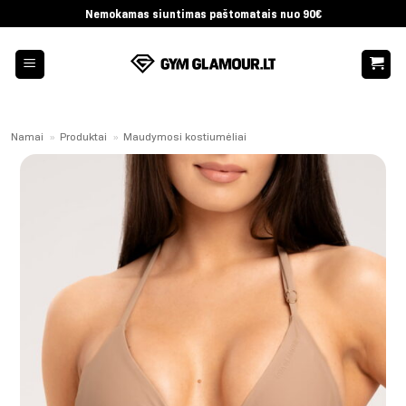
Skip
Nemokamas siuntimas paštomatais nuo 90€
to
content
Namai
»
Produktai
»
Maudymosi kostiumėliai