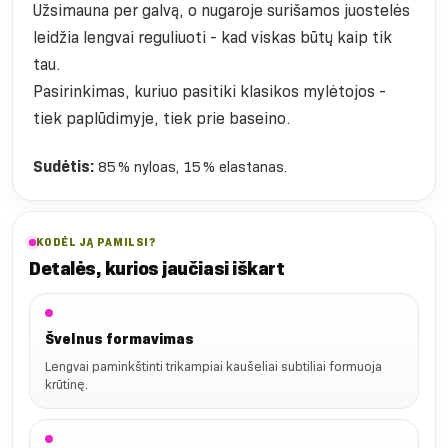
Užsimauna per galvą, o nugaroje surišamos juostelės
leidžia lengvai reguliuoti - kad viskas būtų kaip tik
tau.
Pasirinkimas, kuriuo pasitiki klasikos mylėtojos -
tiek paplūdimyje, tiek prie baseino.
Sudėtis:
85 % nyloas, 15 % elastanas.
KODĖL JĄ PAMILSI?
Detalės, kurios jaučiasi iškart
Švelnus formavimas
Lengvai paminkštinti trikampiai kaušeliai subtiliai formuoja
krūtinę.