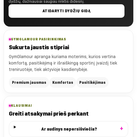
dydžių, dažniausiai saugiau rinktis didesnį.
ATIDARYTI DYDŽIŲ GIDĄ
GYMGLAMOUR PASIRINKIMAS
Sukurta jaustis stipriai
GymGlamour apranga kuriama moterims, kurios vertina
komfortą, pasitikėjimą ir išraiškingą sportinį įvaizdį tiek
treniruotėje, tiek aktyvioje kasdienybėje.
Premium jausmas
Komfortas
Pasitikėjimas
KLAUSIMAI
Greiti atsakymai prieš perkant
Ar audinys nepersišviečia?