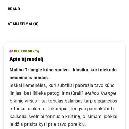
BRAND
ATSILIEPIMAI (0)
APIE PRODUKTĄ
Apie šį modelį
Malibu Triangle kūno spalva - klasika, kuri niekada
neišeina iš mados.
Ieškai liemenėlės, kuri subtiliai pabrėžia tavo kūno
linijas, bet išlieka patogi ir natūrali?
Malibu Triangle
bikinio viršus - tai tobulas balansas tarp elegancijos
ir funkcionalumo. Trikampiai, lengvai paminkštinti
kaušeliai švelniai formuoja krūtinę, o išimami įdėklai
leidžia prisitaikyti prie tavo poreikių.