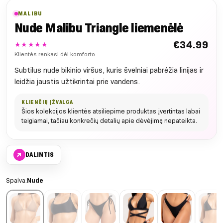
MALIBU
Nude Malibu Triangle liemenėlė
€
34.99
★★★★★
Klientės renkasi dėl komforto
Subtilus nude bikinio viršus, kuris švelniai pabrėžia linijas ir
leidžia jaustis užtikrintai prie vandens.
KLIENČIŲ ĮŽVALGA
Šios kolekcijos klientės atsiliepime produktas įvertintas labai
teigiamai, tačiau konkrečių detalių apie dėvėjimą nepateikta.
↗
DALINTIS
Spalva:
Nude