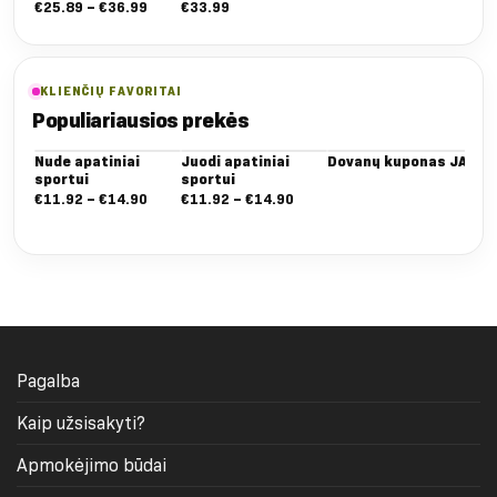
Nuo:
€
25.89
–
€
36.99
€
33.99
€25.89
iki
€36.99
KLIENČIŲ FAVORITAI
Populiariausios prekės
Nude apatiniai
Juodi apatiniai
Dovanų kuponas JAI
Da
sportui
sportui
Dee
ta
Nuo:
Nuo:
€
11.92
–
€
14.90
€
11.92
–
€
14.90
€
5
€11.92
€11.92
iki
iki
€14.90
€14.90
Pagalba
Kaip užsisakyti?
Apmokėjimo būdai