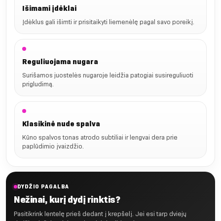
Išimami įdėklai
Įdėklus gali išimti ir prisitaikyti liemenėlę pagal savo poreikį.
Reguliuojama nugara
Surišamos juostelės nugaroje leidžia patogiai susireguliuoti
prigludimą.
Klasikinė nude spalva
Kūno spalvos tonas atrodo subtiliai ir lengvai dera prie
paplūdimio įvaizdžio.
DYDŽIO PAGALBA
Nežinai, kurį dydį rinktis?
Pasitikrink lentelę prieš dedant į krepšelį. Jei esi tarp dviejų