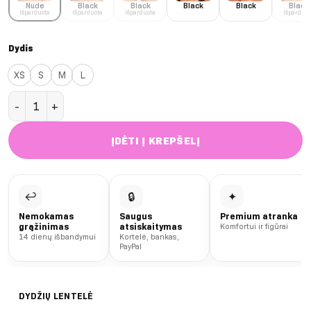
Nude
Black
Black
Black
Black
Black
Išparduota
Išparduota
Išparduota
Išparduot
Dydis
XS
S
M
L
produkto kiekis: Nude Malibu Triangle liemenėlė
ĮDĖTI Į KREPŠELĮ
↩
🔒
✦
Nemokamas
Saugus
Premium atranka
grąžinimas
atsiskaitymas
Komfortui ir figūrai
14 dienų išbandymui
Kortelė, bankas,
PayPal
DYDŽIŲ LENTELĖ