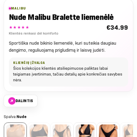
MALIBU
Nude Malibu Bralette liemenėlė
€
34.99
★★★★★
Klientės renkasi dėl komforto
Sportiška nude bikinio liemenėlė, kuri suteikia daugiau
dengimo, reguliuojamą prigludimą ir laisvę judėti.
KLIENČIŲ ĮŽVALGA
Šios kolekcijos klientės atsiliepimuose paliktas labai
teigiamas įvertinimas, tačiau detalių apie konkrečias savybes
nėra.
↗
DALINTIS
Spalva:
Nude