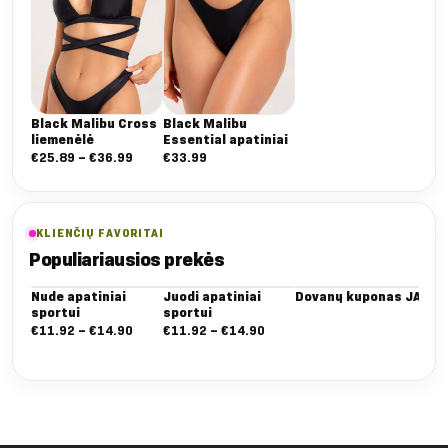
Black Malibu Cross
Black Malibu
liemenėlė
Essential apatiniai
Nuo:
€
25.89
–
€
36.99
€
33.99
€25.89
iki
€36.99
KLIENČIŲ FAVORITAI
Populiariausios prekės
Nude apatiniai
Juodi apatiniai
Dovanų kuponas JAI
Bal
sportui
sportui
(2 
Nuo:
Nuo:
€
11.92
–
€
14.90
€
11.92
–
€
14.90
€
1
€11.92
€11.92
iki
iki
€14.90
€14.90