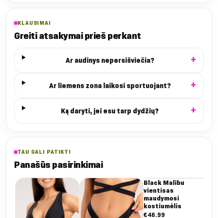
KLAUSIMAI
Greiti atsakymai prieš perkant
Ar audinys nepersišviečia?
Ar liemens zona laikosi sportuojant?
Ką daryti, jei esu tarp dydžių?
TAU GALI PATIKTI
Panašūs pasirinkimai
Black Malibu
Bl
vientisas
Mal
maudymosi
lie
kostiumėlis
€
2
€
46.99