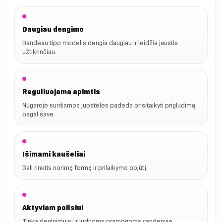
Daugiau dengimo
Bandeau tipo modelis dengia daugiau ir leidžia jaustis
užtikrinčiau.
Reguliuojama apimtis
Nugaroje surišamos juostelės padeda prisitaikyti prigludimą
pagal save.
Išimami kaušeliai
Gali rinktis norimą formą ir prilaikymo pojūtį.
Aktyviam poilsiui
Tinka deginimuisi ir judrioms pramogoms vandenyje.