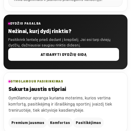
DYDŽIO PAGALBA
Nežinai, kurį dydį rinktis?
Pasitikrink lentelę prieš dedant į krepšelį. Jei esi tarp dviejų
dydžių, dažniausiai saugiau rinktis didesnį.
ATIDARYTI DYDŽIŲ GIDĄ
GYMGLAMOUR PASIRINKIMAS
Sukurta jaustis stipriai
GymGlamour apranga kuriama moterims, kurios vertina
komfortą, pasitikėjimą ir išraiškingą sportinį įvaizdį tiek
treniruotėje, tiek aktyvioje kasdienybėje.
Premium jausmas
Komfortas
Pasitikėjimas