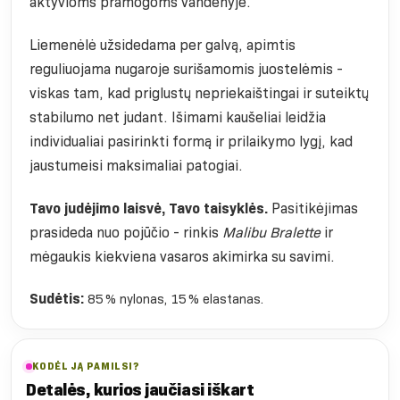
aktyvioms pramogoms vandenyje.
Liemenėlė užsidedama per galvą, apimtis
reguliuojama nugaroje surišamomis juostelėmis -
viskas tam, kad priglustų nepriekaištingai ir suteiktų
stabilumo net judant. Išimami kaušeliai leidžia
individualiai pasirinkti formą ir prilaikymo lygį, kad
jaustumeisi maksimaliai patogiai.
Tavo judėjimo laisvė, Tavo taisyklės.
Pasitikėjimas
prasideda nuo pojūčio - rinkis
Malibu Bralette
ir
mėgaukis kiekviena vasaros akimirka su savimi.
Sudėtis:
85 % nylonas, 15 % elastanas.
KODĖL JĄ PAMILSI?
Detalės, kurios jaučiasi iškart