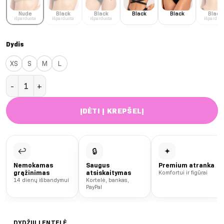
Nude
Black
Black
Black
Black
Black
Išparduota
Išparduota
Išparduota
Išparduot
Dydis
XS
S
M
L
produkto kiekis: Nude Malibu Bralette liemenėlė
ĮDĖTI Į KREPŠELĮ
↩
🔒
✦
Nemokamas
Saugus
Premium atranka
grąžinimas
atsiskaitymas
Komfortui ir figūrai
14 dienų išbandymui
Kortelė, bankas,
PayPal
DYDŽIŲ LENTELĖ