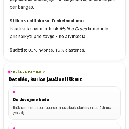
per bangas.
Stilius susitinka su funkcionalumu.
Pasitikėk savimi ir leisk
Malibu Cross
liemenėlei
prisitaikyti prie tavęs - ne atvirkščiai.
Sudėtis:
85 % nylonas, 15 % elastanas.
KODĖL JĄ PAMILSI?
Detalės, kurios jaučiasi iškart
Du dėvėjimo būdai
Rišk priekyje arba nugaroje ir susikurk skirtingą paplūdimio
įvaizdį.