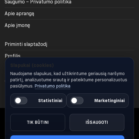
Saugumo – Privatumo politika
Apie aprangą
Apie įmonę
Priminti slaptažodį
Profilis
Slapukai (cookies)
Krepšelis
Naudojame slapukus, kad užtikrintume geriausią naršymo
Apmokėjimas
patirtį, analizuotume srautą ir pateiktume personalizuotus
pasiūlymus.
Privatumo politika
Keisti slapukų nustatymus
Statistiniai
Marketinginiai
TIK BŪTINI
IŠSAUGOTI
Visos teisės saugomos 2026 ©
Gymglamour.lt