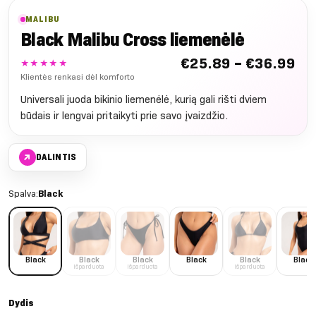
MALIBU
Black Malibu Cross liemenėlė
Nu
€
25.89
–
€
36.99
★★★★★
€2
Klientės renkasi dėl komforto
iki
Universali juoda bikinio liemenėlė, kurią gali rišti dviem
€3
būdais ir lengvai pritaikyti prie savo įvaizdžio.
↗
DALINTIS
Spalva:
Black
Black
Black
Black
Black
Black
Black
Išparduota
Išparduota
Išparduota
Dydis