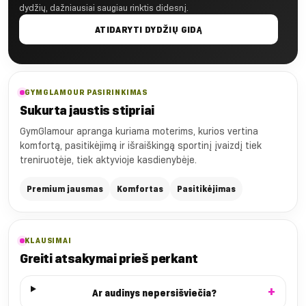
dydžių, dažniausiai saugiau rinktis didesnį.
ATIDARYTI DYDŽIŲ GIDĄ
GYMGLAMOUR PASIRINKIMAS
Sukurta jaustis stipriai
GymGlamour apranga kuriama moterims, kurios vertina
komfortą, pasitikėjimą ir išraiškingą sportinį įvaizdį tiek
treniruotėje, tiek aktyvioje kasdienybėje.
Premium jausmas
Komfortas
Pasitikėjimas
KLAUSIMAI
Greiti atsakymai prieš perkant
Ar audinys nepersišviečia?