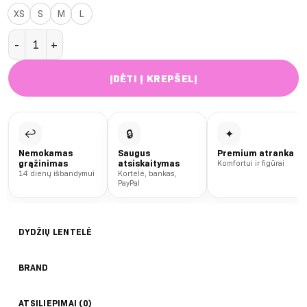
XS
S
M
L
produkto kiekis: Black Malibu Cross liemenėlė
ĮDĖTI Į KREPŠELĮ
↩
🔒
✦
Nemokamas
Saugus
Premium atranka
grąžinimas
atsiskaitymas
Komfortui ir figūrai
14 dienų išbandymui
Kortelė, bankas,
PayPal
DYDŽIŲ LENTELĖ
BRAND
ATSILIEPIMAI (0)