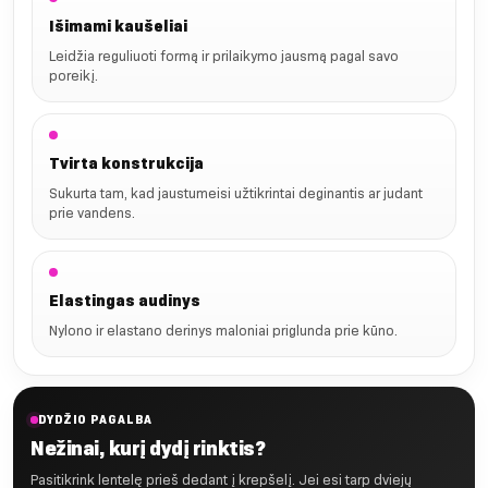
Išimami kaušeliai
Leidžia reguliuoti formą ir prilaikymo jausmą pagal savo
poreikį.
Tvirta konstrukcija
Sukurta tam, kad jaustumeisi užtikrintai deginantis ar judant
prie vandens.
Elastingas audinys
Nylono ir elastano derinys maloniai priglunda prie kūno.
DYDŽIO PAGALBA
Nežinai, kurį dydį rinktis?
Pasitikrink lentelę prieš dedant į krepšelį. Jei esi tarp dviejų