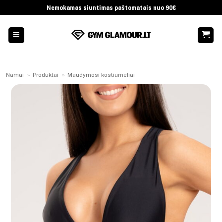
Skip
Nemokamas siuntimas paštomatais nuo 90€
to
content
Namai
»
Produktai
»
Maudymosi kostiumėliai