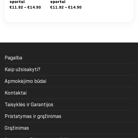
sportui
sportui
(2 
Nuo:
Nuo:
€
11.92
–
€
14.90
€
11.92
–
€
14.90
€
1
€11.92
€11.92
iki
iki
€14.90
€14.90
Pagalba
Kaip užsisakyti?
Apmokėjimo būdai
Kontaktai
Taisyklės ir Garantijos
Pristatymas ir grąžinimas
Grąžinimas