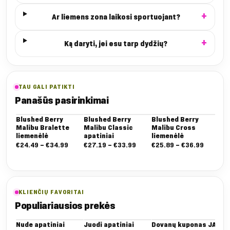
Ar liemens zona laikosi sportuojant?
Ką daryti, jei esu tarp dydžių?
TAU GALI PATIKTI
Panašūs pasirinkimai
Blushed Berry
Blushed Berry
Blushed Berry
Bl
Malibu Bralette
Malibu Classic
Malibu Cross
Mal
liemenėlė
apatiniai
liemenėlė
apa
Nuo:
Nuo:
Nuo:
€
24.49
–
€
34.99
€
27.19
–
€
33.99
€
25.89
–
€
36.99
€
3
€24.49
€27.19
€25.89
iki
iki
iki
€34.99
€33.99
€36.99
KLIENČIŲ FAVORITAI
Populiariausios prekės
Nude apatiniai
Juodi apatiniai
Dovanų kuponas JAI
Bal