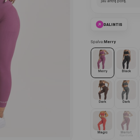
jau antrą porą.
↗
DALINTIS
Spalva:
Merry
Merry
Black
Dark
Dark
Magic
Merlot
Išparduota