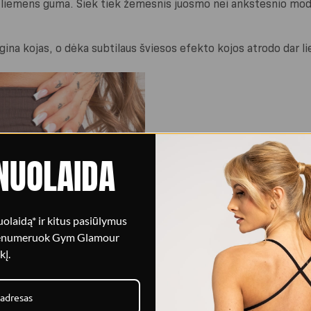
i liemens guma. Šiek tiek žemesnis juosmo nei ankstesnio modeli
lgina kojas, o dėka subtilaus šviesos efekto kojos atrodo dar l
NUOLAIDA
olaidą* ir kitus pasiūlymus
Patobulinta raukšlėta
renumeruok Gym Glamour
kį.
Sustiprintas push-up efektas