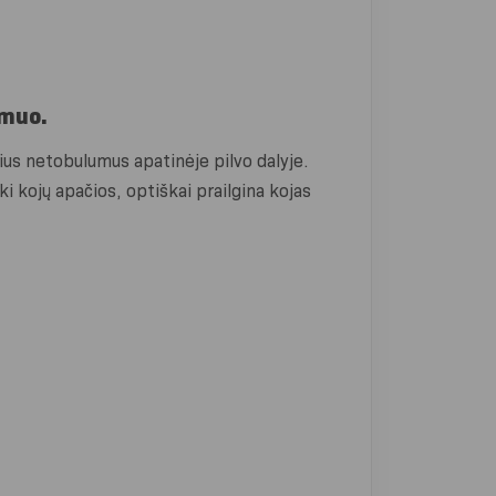
emuo.
ius netobulumus apatinėje pilvo dalyje.
iki kojų apačios, optiškai prailgina kojas