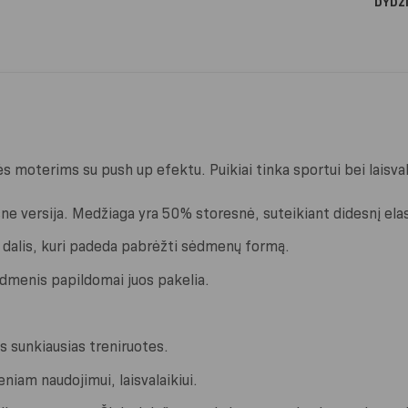
DYDŽ
 moterims su push up efektu. Puikiai tinka sportui bei laisvala
ne versija. Medžiaga yra 50% storesnė, suteikiant didesnį elast
 dalis, kuri padeda pabrėžti sėdmenų formą.
dmenis papildomai juos pakelia.
 sunkiausias treniruotes.
ieniam naudojimui, laisvalaikiui.