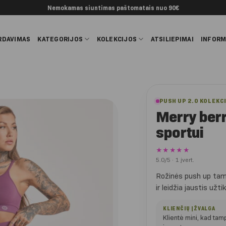
Nemokamas siuntimas paštomatais nuo 90€
RDAVIMAS
KATEGORIJOS
KOLEKCIJOS
ATSILIEPIMAI
INFORM
PUSH UP 2.0 KOLEKC
Merry berr
sportui
★★★★★
5.0/5 · 1 įvert.
Rožinės push up tampr
ir leidžia jaustis užti
KLIENČIŲ ĮŽVALGA
Klientė mini, kad tam