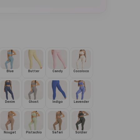
Blue
Butter
Candy
Cocoloco
Denim
Ghost
Indigo
Lavender
Nougat
Pistachio
Safari
Soldier