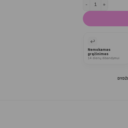
produkto kiekis: Laven
↩
Nemokamas
grąžinimas
14 dienų išbandymui
DYDŽ