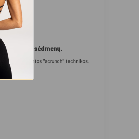
 įterpė tarp sėdmenų.
 dėka sustiprintos "scrunch" technikos.