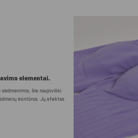
avimo elementai.
po sėdmenimis, šie naujoviški
 sėdmenų kontūrus. Jų efektas