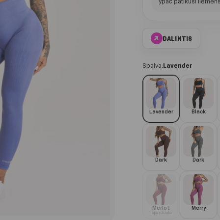
ypač patikusi liemens
↗
DALINTIS
Spalva:
Lavender
Lavender
Black
Dark
Dark
Merlot
Merry
Išparduota