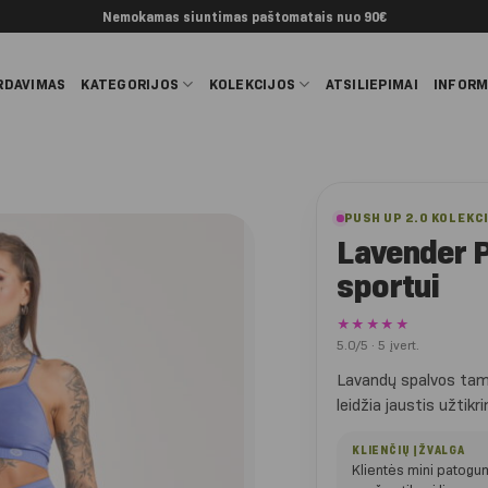
Nemokamas siuntimas paštomatais nuo 90€
RDAVIMAS
KATEGORIJOS
KOLEKCIJOS
ATSILIEPIMAI
INFORM
PUSH UP 2.0 KOLEKC
Lavender 
sportui
★★★★★
5.0/5 · 5 įvert.
Lavandų spalvos tamp
leidžia jaustis užtikr
KLIENČIŲ ĮŽVALGA
Klientės mini patogumą