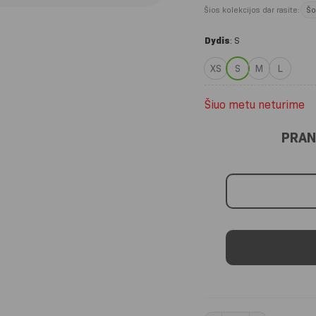
Šios kolekcijos dar rasite:
Šo
Dydis
:
S
XS
S
M
L
Šiuo metu neturime
PRAN