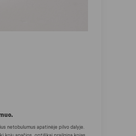
emuo.
ius netobulumus apatinėje pilvo dalyje.
iki kojų apačios, optiškai prailgina kojas