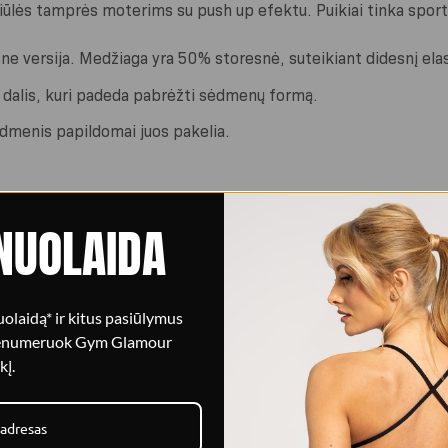
iūlės tamprės moterims su push up efektu. Puikiai tinka sportui
ne versija. Medžiaga yra 50% storesnė, suteikiant didesnį elast
 dalis, kuri padeda pabrėžti sėdmenų formą.
dmenis papildomai juos pakelia.
 sunkiausias treniruotes.
NUOLAIDA
ieniam naudojimui, laisvalaikiui.
i liemens guma. Šiek tiek žemesnis juosmo nei ankstesnio modeli
olaidą* ir kitus pasiūlymus
renumeruok Gym Glamour
lgina kojas, o dėka subtilaus šviesos efekto kojos atrodo dar l
kį.