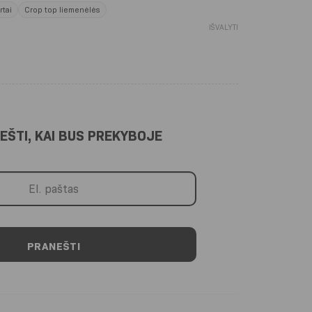
rtai
Crop top liemenėlės
IŠVALYTI
EŠTI, KAI BUS PREKYBOJE
PRANEŠTI