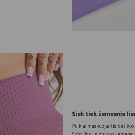
Šiek tiek žemesnis li
Puikiai maskuojantis bet kok
Subtilios linijos nuo liemens 