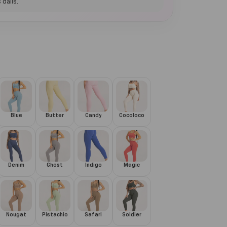
 dalis.
Blue
Butter
Candy
Cocoloco
Denim
Ghost
Indigo
Magic
Nougat
Pistachio
Safari
Soldier