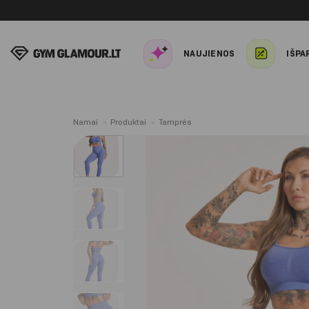
Skip
to
content
NAUJIENOS
IŠPA
Namai
»
Produktai
»
Tamprės