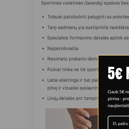
Sportinės violetinės (lavandų) spalvos bes
Tobulai patobulinti palyginti su ankstes
Tarp sėdmenų yra sustiprinta raukšlėta
Specialios formavimo detalės aplink sė
Nepersišviečia.
Nesimato prakaito dėmių net per pačias
5€ 
Puikiai tinka ne tik sportui, bet ir kasd
Labai elastinga ir tuo pačiu formuojant
pilvą ir vizualiai susiaurina juosmenį.
Gauk 5€ nu
pirma - p
Linijų detalės ant tamprių optiškai prai
naujienlaiš