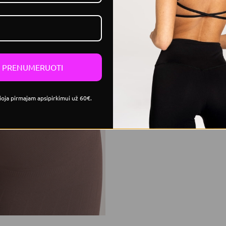
PRENUMERUOTI
Patobulinta raukšlėta
ioja pirmajam apsipirkimui už 60€.
Sustiprintas push-up efektas