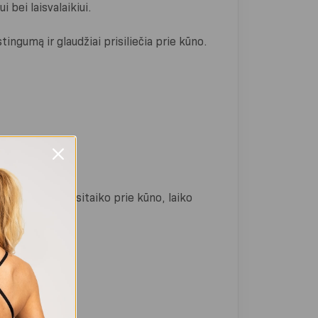
 bei laisvalaikiui.
ingumą ir glaudžiai prisiliečia prie kūno.
o. Puikiai prisitaiko prie kūno, laiko
iesesnės.