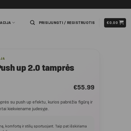
ACIJA
PRISIJUNGTI / REGISTRUOTIS
€
0.00
IJA
Push up 2.0 tamprės
€
55.99
rės su push up efektu, kurios pabrėžia figūrą ir
intai kiekviename judesyje.
, komfortą ir stilių sportuojant. Taip pat išskiriama