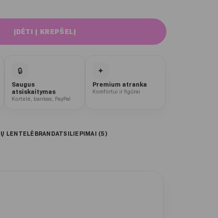
der Push up 2.0 tamprės sportui
ĮDĖTI Į KREPŠELĮ
🔒
✦
Saugus
Premium atranka
atsiskaitymas
Komfortui ir figūrai
Kortelė, bankas, PayPal
IŲ LENTELĖ
BRAND
ATSILIEPIMAI (5)