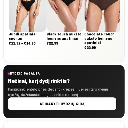
Juodi apatiniai
Black Touch aukšto
Chocolate Touch
sportui
liemens apatiniai
aukšto liemens
apatiniai
Nuo:
€
11.92
–
€
14.90
€
22.99
€
22.99
€11.92
iki
€14.90
DYDŽIO PAGALBA
Nežinai, kurį dydį rinktis?
Pasitikrink lentelę prieš dedant į krepšelį. Jei esi tarp dviejų
dydžių, dažniausiai saugiau rinktis didesnį.
ATIDARYTI DYDŽIŲ GIDĄ