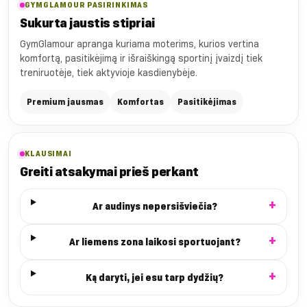
GYMGLAMOUR PASIRINKIMAS
Sukurta jaustis stipriai
GymGlamour apranga kuriama moterims, kurios vertina
komfortą, pasitikėjimą ir išraiškingą sportinį įvaizdį tiek
treniruotėje, tiek aktyvioje kasdienybėje.
Premium jausmas
Komfortas
Pasitikėjimas
KLAUSIMAI
Greiti atsakymai prieš perkant
Ar audinys nepersišviečia?
Ar liemens zona laikosi sportuojant?
Ką daryti, jei esu tarp dydžių?