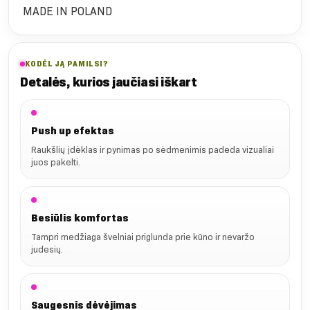
MADE IN POLAND
KODĖL JĄ PAMILSI?
Detalės, kurios jaučiasi iškart
Push up efektas
Raukšlių įdėklas ir pynimas po sėdmenimis padeda vizualiai
juos pakelti.
Besiūlis komfortas
Tampri medžiaga švelniai priglunda prie kūno ir nevaržo
judesių.
Saugesnis dėvėjimas