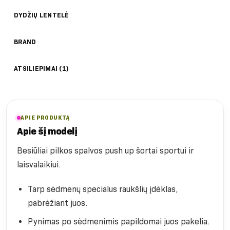
DYDŽIŲ LENTELĖ
BRAND
ATSILIEPIMAI (1)
APIE PRODUKTĄ
Apie šį modelį
Besiūliai pilkos spalvos push up šortai sportui ir
laisvalaikiui.
Tarp sėdmenų specialus raukšlių įdėklas,
pabrėžiant juos.
Pynimas po sėdmenimis papildomai juos pakelia.