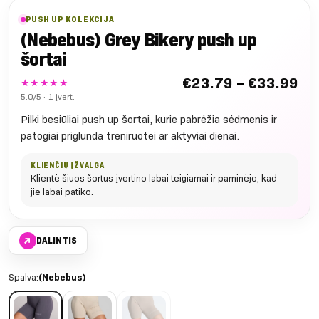
PUSH UP KOLEKCIJA
(Nebebus) Grey Bikery push up
šortai
Nu
€
23.79
–
€
33.99
★★★★★
€2
5.0/5 · 1 įvert.
iki
Pilki besiūliai push up šortai, kurie pabrėžia sėdmenis ir
€3
patogiai priglunda treniruotei ar aktyviai dienai.
KLIENČIŲ ĮŽVALGA
Klientė šiuos šortus įvertino labai teigiamai ir paminėjo, kad
jie labai patiko.
↗
DALINTIS
Spalva:
(Nebebus)