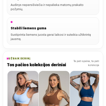
Audinys nepersišviečia ir nepalieka matomų prakaito
požymių.
Stabili liemens guma
Sustiprinta liemens juosta gerai laikosi ir suteikia užtikrintą
jausmą.
UŽBAIK DERINĮ
Ta pati spalva, ta pati
Tos pačios kolekcijos deriniai
kolekcija
(N
Pus
lie
€
31