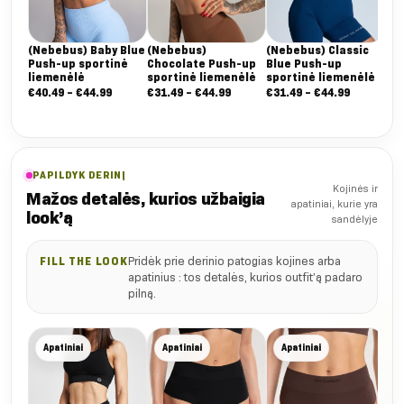
(Nebebus) Baby Blue
(Nebebus)
(Nebebus) Classic
Push-up sportinė
Chocolate Push-up
Blue Push-up
liemenėlė
sportinė liemenėlė
sportinė liemenėlė
Nuo:
Nuo:
Nuo:
€
40.49
–
€
44.99
€
31.49
–
€
44.99
€
31.49
–
€
44.99
€40.49
€31.49
€31.49
iki
iki
iki
€44.99
€44.99
€44.99
PAPILDYK DERINĮ
Kojinės ir
Mažos detalės, kurios užbaigia
apatiniai, kurie yra
look’ą
sandėlyje
Pridėk prie derinio patogias kojines arba
FILL THE LOOK
apatinius : tos detalės, kurios outfit’ą padaro
pilną.
Lig
Apatiniai
Apatiniai
Apatiniai
auk
apa
€
22