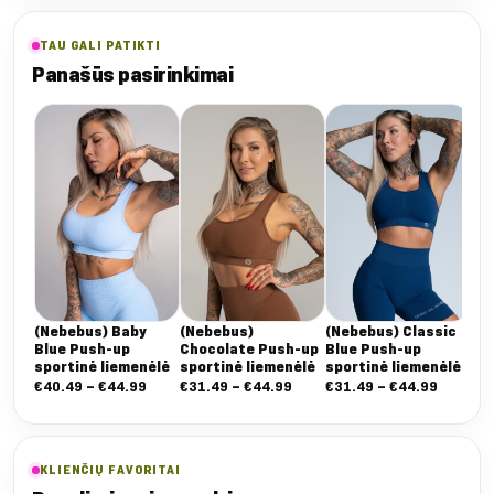
TAU GALI PATIKTI
Panašūs pasirinkimai
(N
Pu
lie
€
3
(Nebebus) Baby
(Nebebus)
(Nebebus) Classic
Blue Push-up
Chocolate Push-up
Blue Push-up
sportinė liemenėlė
sportinė liemenėlė
sportinė liemenėlė
Nuo:
Nuo:
Nuo:
€
40.49
–
€
44.99
€
31.49
–
€
44.99
€
31.49
–
€
44.99
€40.49
€31.49
€31.49
iki
iki
iki
€44.99
€44.99
€44.99
KLIENČIŲ FAVORITAI