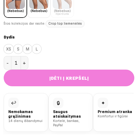
(Nebebus)
(Nebebus)
(Nebebus)
Išparduota
Šios kolekcijos dar rasite:
Crop top liemenėlės
Dydis
XS
S
M
L
produkto kiekis: (Nebebus) Grey Bikery push up šortai
ĮDĖTI Į KREPŠELĮ
↩
🔒
✦
Nemokamas
Saugus
Premium atranka
grąžinimas
atsiskaitymas
Komfortui ir figūrai
14 dienų išbandymui
Kortelė, bankas,
PayPal