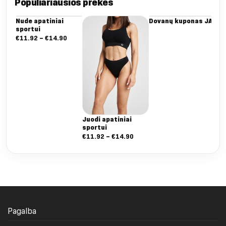
Populiariausios prekės
Nude apatiniai
Dovanų kuponas JAI
Da
sportui
Dee
ta
Nuo:
€
11.92
–
€
14.90
€
5
€11.92
iki
€14.90
Juodi apatiniai
sportui
Nuo:
€
11.92
–
€
14.90
€11.92
iki
€14.90
Pagalba