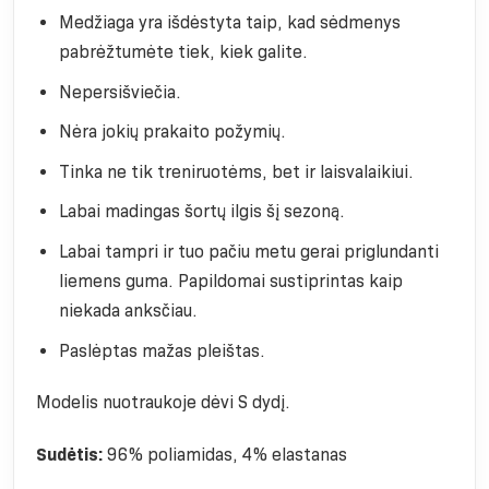
Medžiaga yra išdėstyta taip, kad sėdmenys
pabrėžtumėte tiek, kiek galite.
Nepersišviečia.
Nėra jokių prakaito požymių.
Tinka ne tik treniruotėms, bet ir laisvalaikiui.
Labai madingas šortų ilgis šį sezoną.
Labai tampri ir tuo pačiu metu gerai priglundanti
liemens guma. Papildomai sustiprintas kaip
niekada anksčiau.
Paslėptas mažas pleištas.
Modelis nuotraukoje dėvi S dydį.
Sudėtis:
96% poliamidas, 4% elastanas