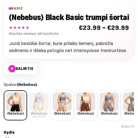
BASIC
(Nebebus) Black Basic trumpi šortai
Nu
€
23.99
–
€
29.99
★★★★★
€2
Klientės renkasi dėl komforto
iki
Juodi besiūliai šortai, kurie prilaiko liemenį, pabrėžia
€2
sėdmenis ir išlieka patogūs net intensyviose treniruotėse.
↗
DALINTIS
Spalva:
(Nebebus)
(Nebebus)
(Nebebus)
(Nebebus)
(Nebebus)
(Nebebus)
(Nebebu
Išparduota
IŠVALYTI
Dydis