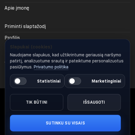
Apie įmonę
Priminti slaptažodį
Profilis
Slapukai (cookies)
Krepšelis
Naudojame slapukus, kad užtikrintume geriausią naršymo
Apmokėjimas
patirtį, analizuotume srautą ir pateiktume personalizuotus
pasiūlymus.
Privatumo politika
Keisti slapukų nustatymus
Statistiniai
Marketinginiai
TIK BŪTINI
IŠSAUGOTI
Visos teisės saugomos 2026 ©
Gymglamour.lt
Nuorodų katalogas
SUTINKU SU VISAIS