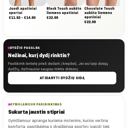
Juodi apatiniai
Black Touch aukšto
Chocolate Touch
sportui
liemens apatiniai
aukšto liemens
apatiniai
Nuo:
€
11.92
–
€
14.90
€
22.99
€
22.99
€11.92
iki
€14.90
DYDŽIO PAGALBA
Nežinai, kurį dydį rinktis?
Pasitikrink lentelę prieš dedant į krepšelį. Jei esi tarp dviejų
dydžių, dažniausiai saugiau rinktis didesnį.
ATIDARYTI DYDŽIŲ GIDĄ
GYMGLAMOUR PASIRINKIMAS
Sukurta jaustis stipriai
GymGlamour apranga kuriama moterims, kurios vertina
komfortą, pasitikėjimą ir išraiškingą sportinį įvaizdį tiek