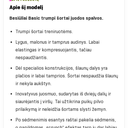
Apie šį modelį
Besiūliai Basic trumpi šortai juodos spalvos.
Trumpi šortai treniruotėms.
Lygus, malonus ir tamprus audinys. Labai
elastingas ir kompresuojantis, tačiau
nespaudžiantis.
Dėl specialios konstrukcijos, šlaunų dalys yra
plačios ir labai tamprios. Šortai nespaudžia šlaunų
ir nekyla aukštyn.
Inovatyvus juosmuo, sudarytas iš dviejų dalių ir
siaurėjantis į viršų. Tai užtikrina puikų pilvo
prilaikymą ir neleidžia šortams slysti žemyn.
Po sėdmenimis esantys raštai pakelia sėdmenis,
o papildomas „scrunch“ efektas tarp jų dar labiau