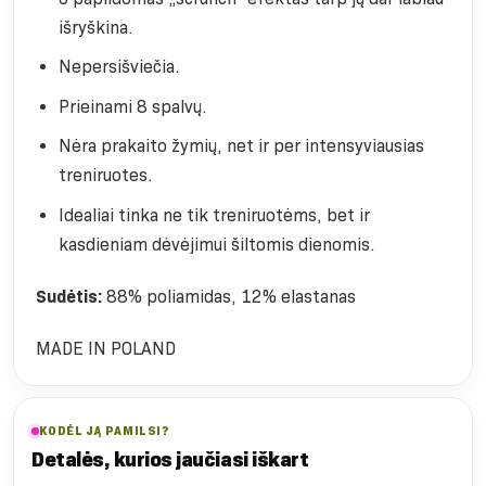
išryškina.
Nepersišviečia.
Prieinami 8 spalvų.
Nėra prakaito žymių, net ir per intensyviausias
treniruotes.
Idealiai tinka ne tik treniruotėms, bet ir
kasdieniam dėvėjimui šiltomis dienomis.
Sudėtis:
88% poliamidas, 12% elastanas
MADE IN POLAND
KODĖL JĄ PAMILSI?
Detalės, kurios jaučiasi iškart