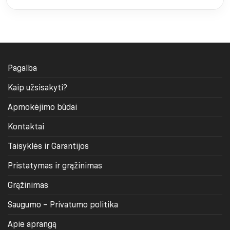
€11.92
iki
€14.90
Pagalba
Kaip užsisakyti?
Apmokėjimo būdai
Kontaktai
Taisyklės ir Garantijos
Pristatymas ir grąžinimas
Grąžinimas
Saugumo – Privatumo politika
Apie aprangą