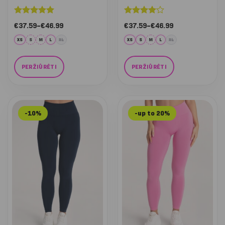
Įvertinimas:
Įvertinimas:
Nuo:
Nuo:
€
37.59
–
€
46.99
€
37.59
–
€
46.99
5
iš 5
4
iš 5
€37.59
€37.59
iki
iki
XS
S
M
L
XL
XS
S
M
L
XL
€46.99
€46.99
PERŽIŪRĖTI
PERŽIŪRĖTI
This
This
product
product
has
has
-10%
-up to 20%
multiple
multiple
variants.
variants.
The
The
options
options
may
may
be
be
chosen
chosen
on
on
the
the
product
product
page
page