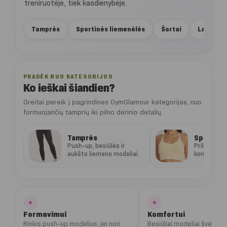
treniruotėje, tiek kasdienybėje.
Tamprės
Sportinės liemenėlės
Šortai
Laisvalai
PRADĖK NUO KATEGORIJOS
Ko ieškai šiandien?
Greitai pereik į pagrindines GymGlamour kategorijas, nuo
formuojančių tamprių iki pilno derinio detalių.
Tamprės
Sportinės
Push-up, besiūlės ir
Prilaikymui,
aukšto liemens modeliai.
komfortui.
✦
✦
Formavimui
Komfortui
Rinkis push-up modelius, jei nori
Besiūliai modeliai švelniai 