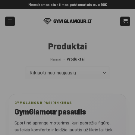
Skip
Nemokamas siuntimas paštomatais nuo 90€
to
content
Produktai
Namai
»
Produktai
GYMGLAMOUR PASIRINKIMAS
GymGlamour pasaulis
Sportinė apranga moterims, kuri pabrėžia figūrą,
suteikia komforto ir leidžia jaustis užtikrintai tiek