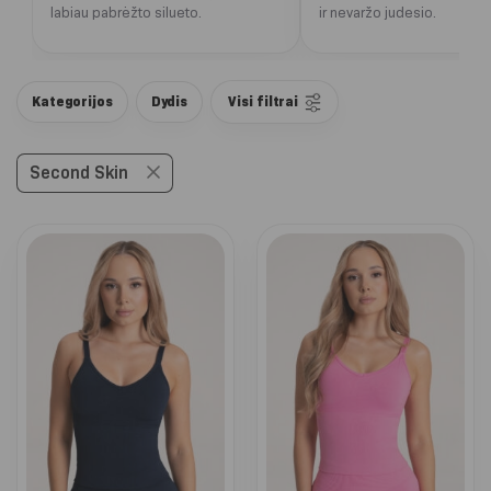
labiau pabrėžto silueto.
ir nevaržo judesio.
Kategorijos
Dydis
Visi filtrai
Second Skin