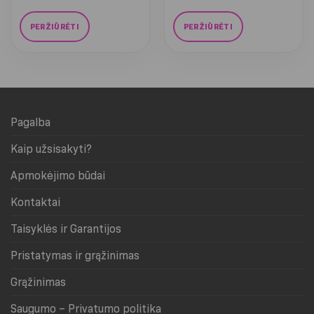
€55.99
PERŽIŪRĖTI
PERŽIŪRĖTI
This
This
product
product
has
has
multiple
multiple
variants.
variants.
Pagalba
The
The
options
options
Kaip užsisakyti?
may
may
be
be
Apmokėjimo būdai
chosen
chosen
on
on
Kontaktai
the
the
product
product
Taisyklės ir Garantijos
page
page
Pristatymas ir grąžinimas
Grąžinimas
Saugumo – Privatumo politika