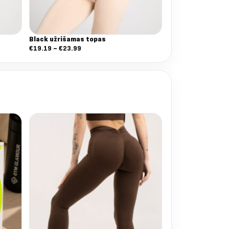
Black užrišamas topas
Nuo:
€
19.19
–
€
23.99
€19.19
iki
€23.99