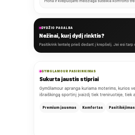
Plona ir kvėpuojanti medžiaga suteikia komforto tr
DYDŽIO PAGALBA
Nežinai, kurį dydį rinktis?
Pasitikrink lentelę prieš dedant į krepšelį. Jei esi tarp
GYMGLAMOUR PASIRINKIMAS
Sukurta jaustis stipriai
GymGlamour apranga kuriama moterims, kurios vert
išraiškingą sportinį įvaizdį tiek treniruotėje, tiek
Premium jausmas
Komfortas
Pasitikėjimas