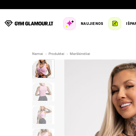
Skip
to
content
NAUJIENOS
IŠPA
Namai
»
Produktai
»
Marškinėliai