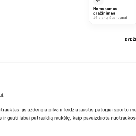
↩
Nemokamas
grąžinimas
14 dienų išbandymui
DYDŽ
ui.
auktas jis uždengia pilvą ir leidžia jaustis patogiai sporto met
os ir gauti labai patrauklią raukšlę, kaip pavaizduota nuotraukos