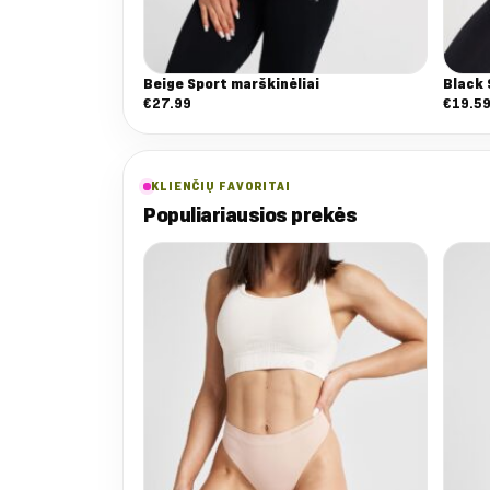
Beige Sport marškinėliai
Black 
€
27.99
€
19.5
KLIENČIŲ FAVORITAI
Populiariausios prekės