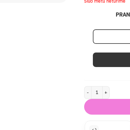
Šiuo metu neturime
PRAN
produkto kiekis: Pink 