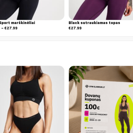
Sport marškinėliai
Black sutraukiamas topas
Nuo:
9
–
€
27.99
€
27.99
€19.59
iki
€27.99