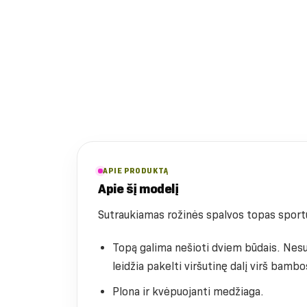
APIE PRODUKTĄ
Apie šį modelį
Sutraukiamas rožinės spalvos topas sport
Topą galima nešioti dviem būdais. Nesutr
leidžia pakelti viršutinę dalį virš bamb
Plona ir kvėpuojanti medžiaga.