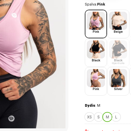
Spalva:
Pink
Pink
Beige
Black
Black
Išparduota
Pink
Silver
Dydis
:
M
XS
S
M
L