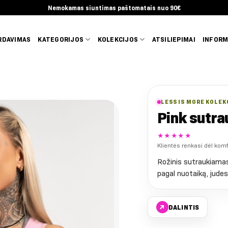
Nemokamas siuntimas paštomatais nuo 90€
RDAVIMAS
KATEGORIJOS
KOLEKCIJOS
ATSILIEPIMAI
INFORM
LESS IS MORE KOLEK
Pink sutr
★★★★★
Klientės renkasi dėl kom
Rožinis sutraukiamas 
pagal nuotaiką, judesį
↗
DALINTIS