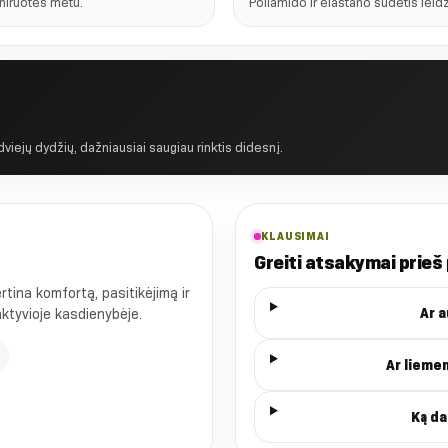
eniruotės metu.
Poliamido ir elastano sudėtis leidži
 dviejų dydžių, dažniausiai saugiau rinktis didesnį.
KLAUSIMAI
Greiti atsakymai prieš
ina komfortą, pasitikėjimą ir
Ar 
 aktyvioje kasdienybėje.
Ar lieme
Ką da