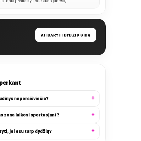
a topui prisitaikyti prie kūno judesių.
ATIDARYTI DYDŽIŲ GIDĄ
 perkant
audinys nepersišviečia?
ns zona laikosi sportuojant?
ryti, jei esu tarp dydžių?