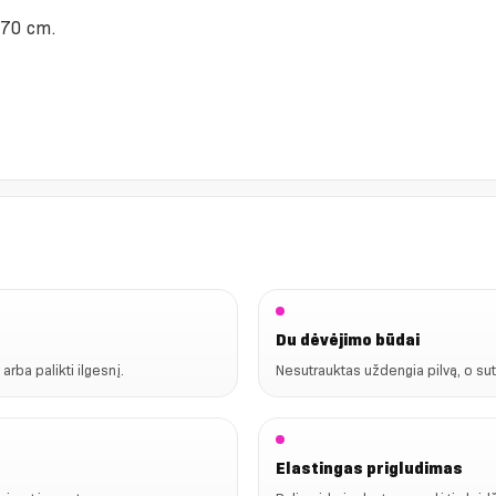
 170 cm.
Du dėvėjimo būdai
arba palikti ilgesnį.
Nesutrauktas uždengia pilvą, o sut
Elastingas prigludimas