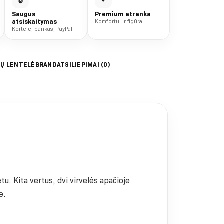
🔒
✦
Saugus
Premium atranka
atsiskaitymas
Komfortui ir figūrai
Kortelė, bankas, PayPal
IŲ LENTELĖ
BRAND
ATSILIEPIMAI (0)
u. Kita vertus, dvi virvelės apačioje
e.