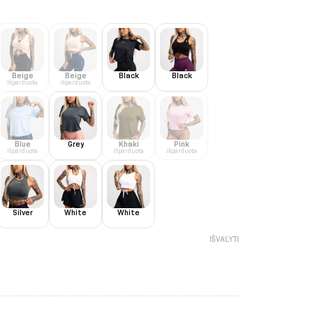
Beige
Beige
Black
Black
Išparduota
Išparduota
Blue
Grey
Khaki
Pink
Išparduota
Išparduota
Išparduota
Silver
White
White
IŠVALYTI