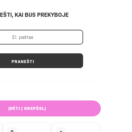
EŠTI, KAI BUS PREKYBOJE
PRANEŠTI
sutraukiamas topas
ĮDĖTI Į KREPŠELĮ