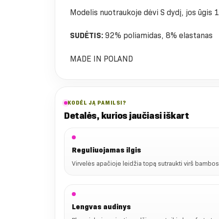
Modelis nuotraukoje dėvi S dydį, jos ūgis
SUDĖTIS:
92% poliamidas, 8% elastanas
MADE IN POLAND
KODĖL JĄ PAMILSI?
Detalės, kurios jaučiasi iškart
Reguliuojamas ilgis
Virvelės apačioje leidžia topą sutraukti virš bambos 
Lengvas audinys