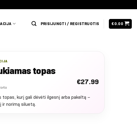
ACIJA
PRISIJUNGTI / REGISTRUOTIS
€
0.00
CIJA
aukiamas topas
€
27.99
forto
topas, kurį gali dėvėti ilgesnį arba pakeltą –
 ir norimą siluetą.