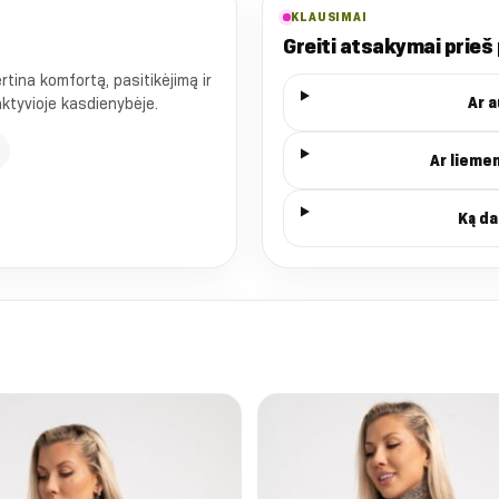
KLAUSIMAI
Greiti atsakymai prieš
ina komfortą, pasitikėjimą ir
Ar 
 aktyvioje kasdienybėje.
Ar lieme
Ką da