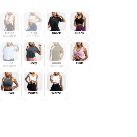
Beige
Beige
Black
Black
Išparduota
Išparduota
Blue
Grey
Khaki
Pink
Išparduota
Išparduota
Silver
White
White
port marškinėliai