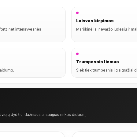
Laisvas kirpimas
fortą net intensyvesnės
Marškinėliai nevaržo judesių ir mal
Trumpesnis liemuo
alaidumo.
Šiek tiek trumpesnis ilgis gražiai 
 dviejų dydžių, dažniausiai saugiau rinktis didesnį.