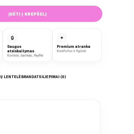
ĮDĖTI Į KREPŠELĮ
🔒
✦
Saugus
Premium atranka
atsiskaitymas
Komfortui ir figūrai
Kortelė, bankas, PayPal
IŲ LENTELĖ
BRAND
ATSILIEPIMAI (0)