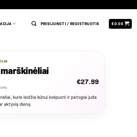
ACIJA
PRISIJUNGTI / REGISTRUOTIS
€
0.00
CIJA
 marškinėliai
€
27.99
forto
nėliai, kurie leidžia kūnui kvėpuoti ir patogiai juda
ar aktyvią dieną.