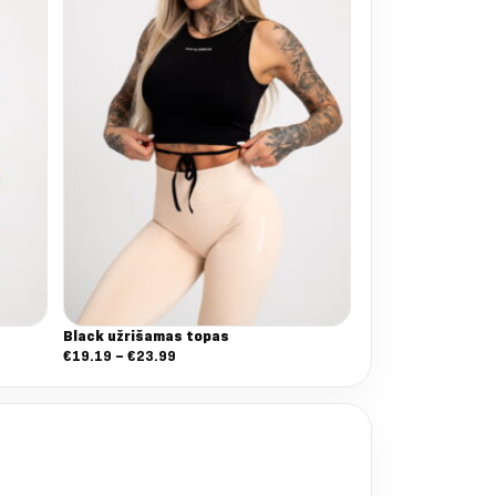
Black užrišamas topas
Nuo:
€
19.19
–
€
23.99
€19.19
iki
€23.99