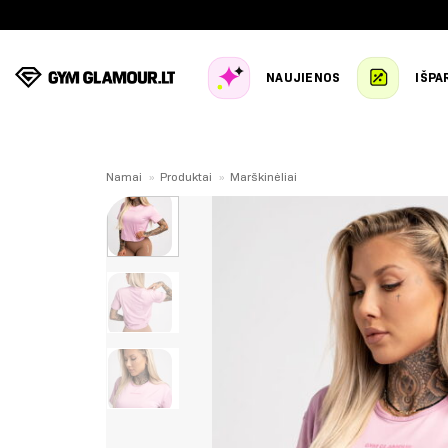
Skip
to
content
NAUJIENOS
IŠPA
Namai
»
Produktai
»
Marškinėliai