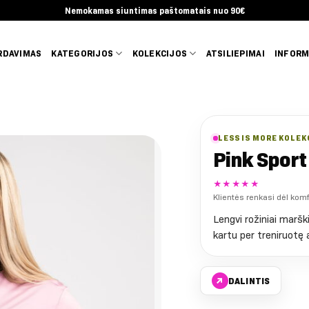
Nemokamas siuntimas paštomatais nuo 90€
RDAVIMAS
KATEGORIJOS
KOLEKCIJOS
ATSILIEPIMAI
INFORM
LESS IS MORE KOLEK
Pink Sport
★★★★★
Klientės renkasi dėl kom
Lengvi rožiniai marški
kartu per treniruotę 
↗
DALINTIS