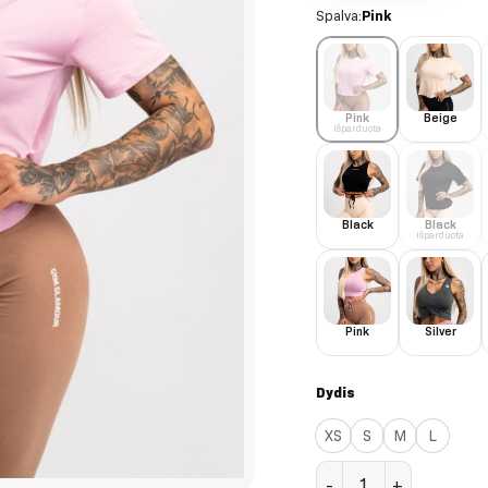
Spalva:
Pink
Pink
Beige
Išparduota
Black
Black
Išparduota
Pink
Silver
Dydis
XS
S
M
L
produkto kiekis: Pink S