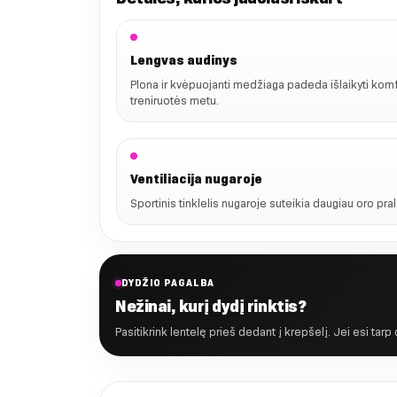
Lengvas audinys
Plona ir kvėpuojanti medžiaga padeda išlaikyti kom
treniruotės metu.
Ventiliacija nugaroje
Sportinis tinklelis nugaroje suteikia daugiau oro pr
DYDŽIO PAGALBA
Nežinai, kurį dydį rinktis?
Pasitikrink lentelę prieš dedant į krepšelį. Jei esi tarp