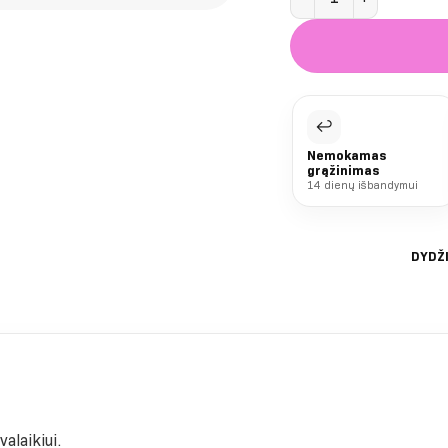
↩
Nemokamas
grąžinimas
14 dienų išbandymui
DYDŽ
valaikiui.