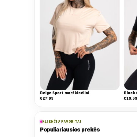
Beige Sport marškinėliai
Black 
€
27.99
€
19.5
KLIENČIŲ FAVORITAI
Populiariausios prekės