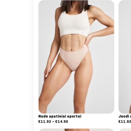
Nude apatiniai sportui
Juodi 
Nuo:
€
11.92
–
€
14.90
€
11.9
€11.92