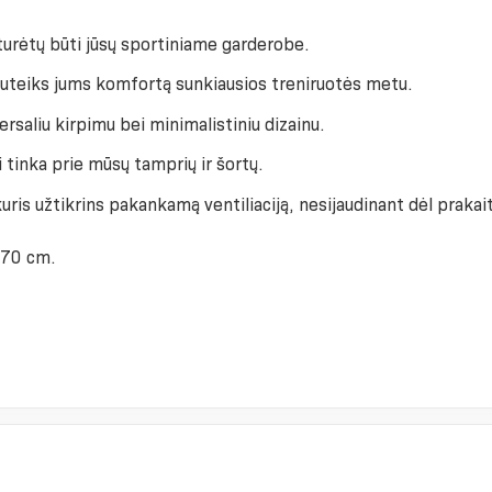
 turėtų būti jūsų sportiniame garderobe.
 suteiks jums komfortą sunkiausios treniruotės metu.
rsaliu kirpimu bei minimalistiniu dizainu.
i tinka prie mūsų tamprių ir šortų.
kuris užtikrins pakankamą ventiliaciją, nesijaudinant dėl ​​praka
 170 cm.