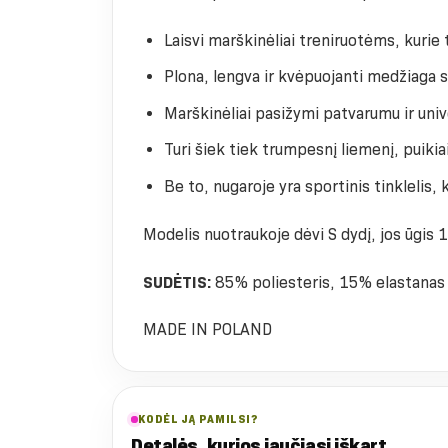
Laisvi marškinėliai treniruotėms, kurie
Plona, ​​lengva ir kvėpuojanti medžiaga
Marškinėliai pasižymi patvarumu ir unive
Turi šiek tiek trumpesnį liemenį, puikia
Be to, nugaroje yra sportinis tinklelis, 
Modelis nuotraukoje dėvi S dydį, jos ūgis
SUDĖTIS:
85% poliesteris, 15% elastanas
MADE IN POLAND
KODĖL JĄ PAMILSI?
Detalės, kurios jaučiasi iškart