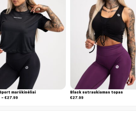
Sport marškinėliai
Black sutraukiamas topas
Nuo:
9
–
€
27.99
€
27.99
€19.59
iki
€27.99