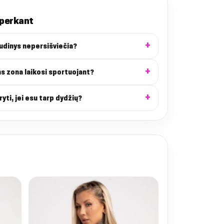
 perkant
audinys nepersišviečia?
ns zona laikosi sportuojant?
ryti, jei esu tarp dydžių?