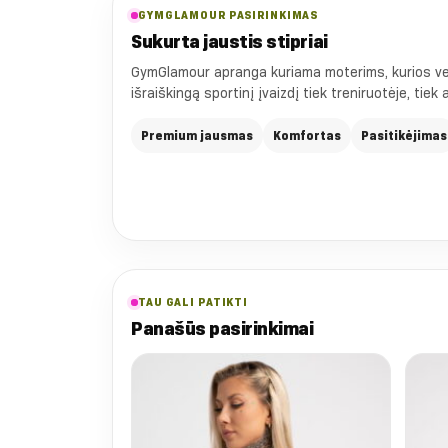
GYMGLAMOUR PASIRINKIMAS
Sukurta jaustis stipriai
GymGlamour apranga kuriama moterims, kurios vert
išraiškingą sportinį įvaizdį tiek treniruotėje, tiek
Premium jausmas
Komfortas
Pasitikėjimas
TAU GALI PATIKTI
Panašūs pasirinkimai