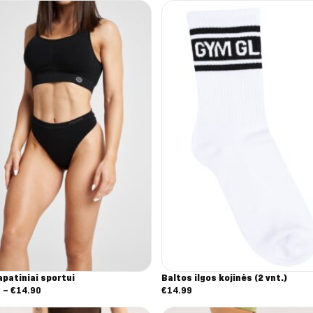
apatiniai sportui
Baltos ilgos kojinės (2 vnt.)
Nuo:
2
–
€
14.90
€
14.99
€11.92