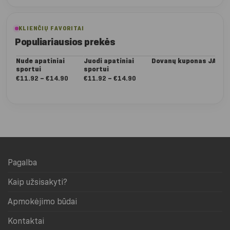
KLIENČIŲ FAVORITAI
Populiariausios prekės
Nude apatiniai
Juodi apatiniai
Dovanų kuponas JAI
Da
sportui
sportui
Dee
ta
Nuo:
Nuo:
€
11.92
–
€
14.90
€
11.92
–
€
14.90
€
5
€11.92
€11.92
iki
iki
€14.90
€14.90
Pagalba
Kaip užsisakyti?
Apmokėjimo būdai
Kontaktai