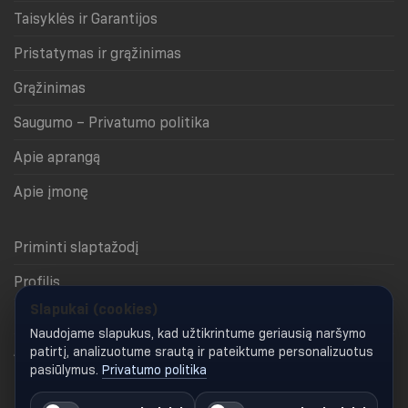
Taisyklės ir Garantijos
Pristatymas ir grąžinimas
Grąžinimas
Saugumo – Privatumo politika
Apie aprangą
Apie įmonę
Priminti slaptažodį
Profilis
Slapukai (cookies)
Krepšelis
Naudojame slapukus, kad užtikrintume geriausią naršymo
Apmokėjimas
patirtį, analizuotume srautą ir pateiktume personalizuotus
pasiūlymus.
Privatumo politika
Keisti slapukų nustatymus