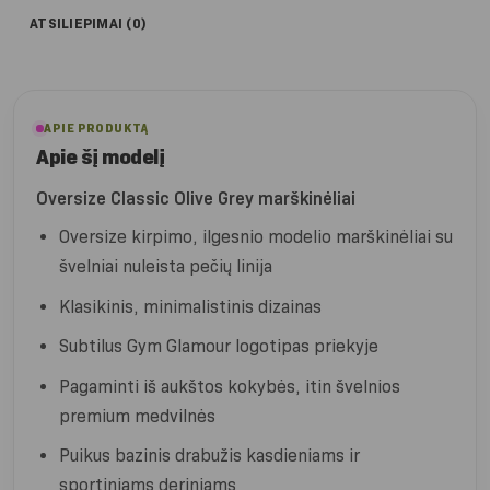
ATSILIEPIMAI (0)
APIE PRODUKTĄ
Apie šį modelį
Oversize Classic Olive Grey marškinėliai
Oversize kirpimo, ilgesnio modelio marškinėliai su
švelniai nuleista pečių linija
Klasikinis, minimalistinis dizainas
Subtilus Gym Glamour logotipas priekyje
Pagaminti iš aukštos kokybės, itin švelnios
premium medvilnės
Puikus bazinis drabužis kasdieniams ir
sportiniams deriniams