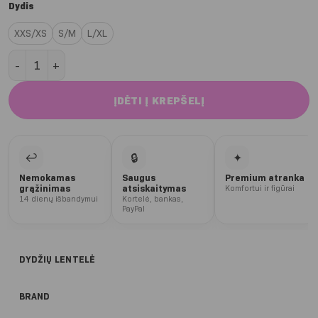
Dydis
XXS/XS
S/M
L/XL
produkto kiekis: Olive Grey Oversize Classic marškinėliai
ĮDĖTI Į KREPŠELĮ
↩
🔒
✦
Nemokamas
Saugus
Premium atranka
grąžinimas
atsiskaitymas
Komfortui ir figūrai
14 dienų išbandymui
Kortelė, bankas,
PayPal
DYDŽIŲ LENTELĖ
BRAND