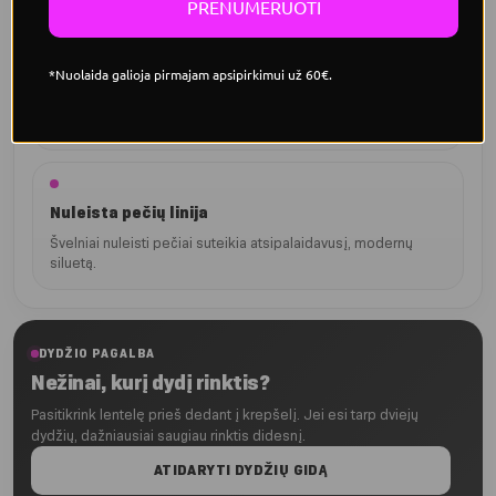
PRENUMERUOTI
Minimalistinis dizainas
*Nuolaida galioja pirmajam apsipirkimui už 60€.
Subtilus logotipas priekyje lengvai dera su sportiniais ir
kasdieniais deriniais.
Nuleista pečių linija
Švelniai nuleisti pečiai suteikia atsipalaidavusį, modernų
siluetą.
DYDŽIO PAGALBA
Nežinai, kurį dydį rinktis?
Pasitikrink lentelę prieš dedant į krepšelį. Jei esi tarp dviejų
dydžių, dažniausiai saugiau rinktis didesnį.
ATIDARYTI DYDŽIŲ GIDĄ