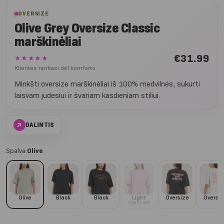
OVERSIZE
Olive Grey Oversize Classic
marškinėliai
€
31.99
★★★★★
Klientės renkasi dėl komforto
Minkšti oversize marškinėliai iš 100% medvilnės, sukurti
laisvam judesiui ir švariam kasdieniam stiliui.
↗
DALINTIS
Spalva:
Olive
Olive
Black
Black
Light
Oversize
Oversiz
Išparduota