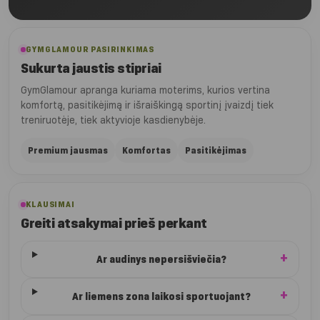
GYMGLAMOUR PASIRINKIMAS
Sukurta jaustis stipriai
GymGlamour apranga kuriama moterims, kurios vertina
komfortą, pasitikėjimą ir išraiškingą sportinį įvaizdį tiek
treniruotėje, tiek aktyvioje kasdienybėje.
Premium jausmas
Komfortas
Pasitikėjimas
KLAUSIMAI
Greiti atsakymai prieš perkant
Ar audinys nepersišviečia?
Ar liemens zona laikosi sportuojant?