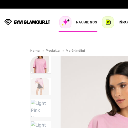
Skip
to
content
NAUJIENOS
IŠPA
Namai
»
Produktai
»
Marškinėliai