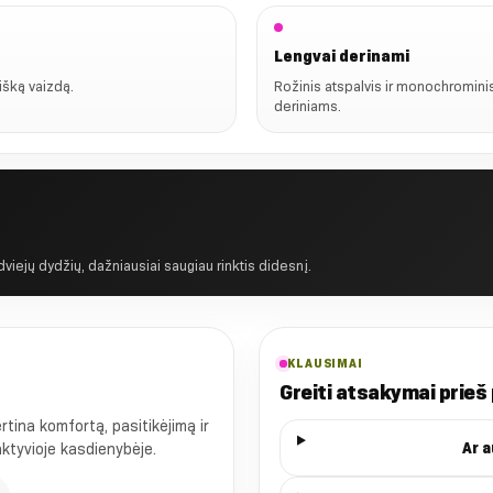
Lengvai derinami
kišką vaizdą.
Rožinis atspalvis ir monochrominis
deriniams.
 dviejų dydžių, dažniausiai saugiau rinktis didesnį.
KLAUSIMAI
Greiti atsakymai prieš
ina komfortą, pasitikėjimą ir
Ar 
 aktyvioje kasdienybėje.