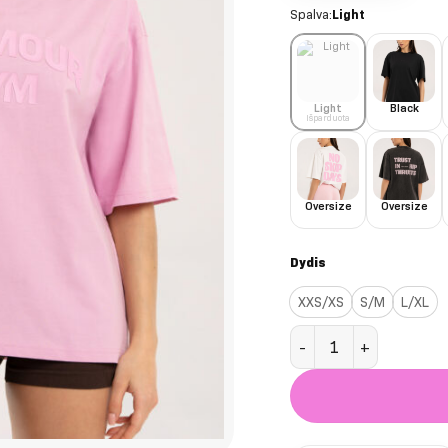
Spalva:
Light
Light
Black
Išparduota
Oversize
Oversize
Dydis
XXS/XS
S/M
L/XL
produkto kiekis: Light 