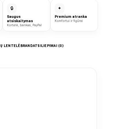
🔒
✦
Saugus
Premium atranka
atsiskaitymas
Komfortui ir figūrai
Kortelė, bankas, PayPal
IŲ LENTELĖ
BRAND
ATSILIEPIMAI (0)