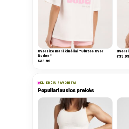
Oversize marškinėliai "Glutes Over
Oversi
Dudes"
€
33.9
€
33.99
KLIENČIŲ FAVORITAI
Populiariausios prekės