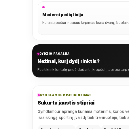
Moderni pečių linija
Nuleisti pečiai ir tiesus kirpimas kuria švarų, šiuolai
DYDŽIO PAGALBA
Nežinai, kurį dydį rinktis?
Pasitikrink lentelę prieš dedant į krepšelį. Jei esi tarp
GYMGLAMOUR PASIRINKIMAS
Sukurta jaustis stipriai
GymGlamour apranga kuriama moterims, kurios vert
išraiškingą sportinį įvaizdį tiek treniruotėje, tiek