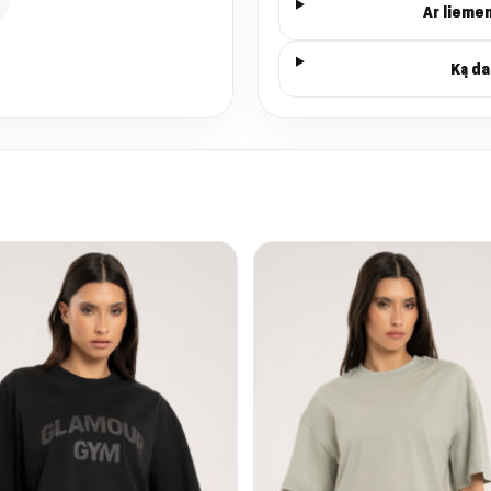
Ar lieme
Ką da