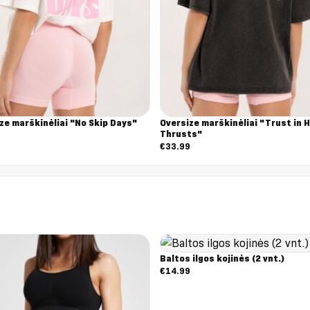
ze marškinėliai "No Skip Days"
Oversize marškinėliai "Trust in H
Thrusts"
9
€
33.99
Baltos ilgos kojinės (2 vnt.)
€
14.99