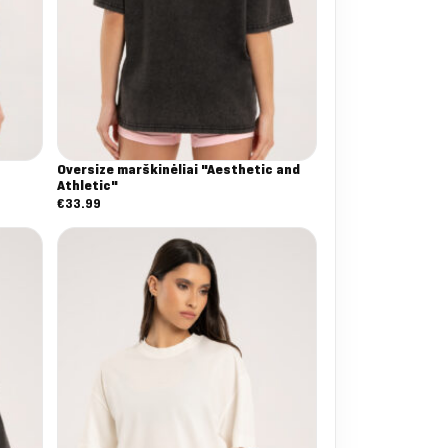
Oversize marškinėliai "Aesthetic and
Athletic"
€
33.99