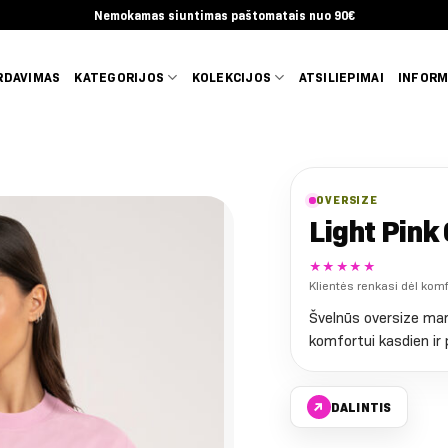
Nemokamas siuntimas paštomatais nuo 90€
RDAVIMAS
KATEGORIJOS
KOLEKCIJOS
ATSILIEPIMAI
INFORM
OVERSIZE
Light Pink
★★★★★
Klientės renkasi dėl kom
Švelnūs oversize mar
komfortui kasdien ir 
↗
DALINTIS