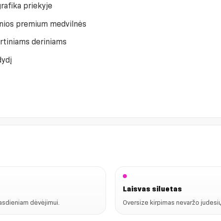
afika priekyje
elnios premium medvilnės
ortiniams deriniams
dydį
Laisvas siluetas
kasdieniam dėvėjimui.
Oversize kirpimas nevaržo judesių 