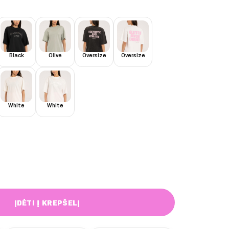
Black
Olive
Oversize
Oversize
White
White
Pink Oversize marškinėliai
ĮDĖTI Į KREPŠELĮ