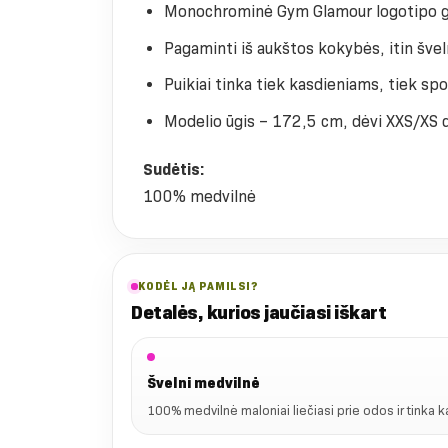
Monochrominė Gym Glamour logotipo gr
Pagaminti iš aukštos kokybės, itin šv
Puikiai tinka tiek kasdieniams, tiek sp
Modelio ūgis – 172,5 cm, dėvi XXS/XS 
Sudėtis:
100% medvilnė
KODĖL JĄ PAMILSI?
Detalės, kurios jaučiasi iškart
Švelni medvilnė
100% medvilnė maloniai liečiasi prie odos ir tinka 