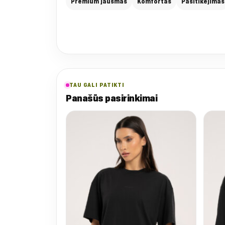
Premium jausmas
Komfortas
Pasitikėjimas
TAU GALI PATIKTI
Panašūs pasirinkimai