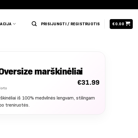
ACIJA
PRISIJUNGTI / REGISTRUOTIS
€
0.00
 Oversize marškinėliai
€
31.99
forto
škinėliai iš 100% medvilnės lengvam, stilingam
po treniruotės.