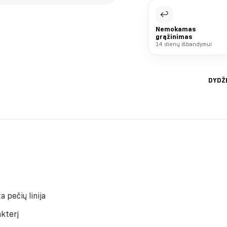
↩
Nemokamas
grąžinimas
14 dienų išbandymui
DYDŽ
 pečių linija
kterį