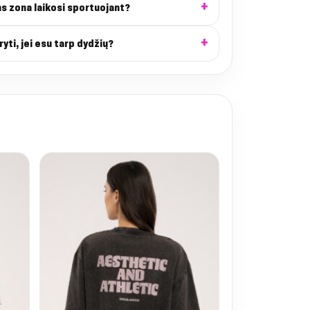
ns zona laikosi sportuojant?
ryti, jei esu tarp dydžių?