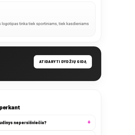
 logotipas tinka tiek sportiniams, tiek kasdieniams
ATIDARYTI DYDŽIŲ GIDĄ
 perkant
audinys nepersišviečia?