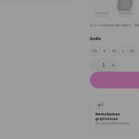
Shadow
Shadow
Išparduota
Išparduota
Šios kolekcijos dar rasite:
Ke
Dydis
XS
S
M
L
XL
produkto kiekis: Ruby
↩
Nemokamas
grąžinimas
14 dienų išbandymui