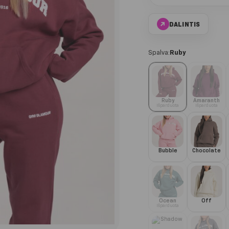
↗
DALINTIS
Spalva:
Ruby
Ruby
Amaranth
Išparduota
Išparduota
Bubble
Chocolate
Ocean
Off
Išparduota