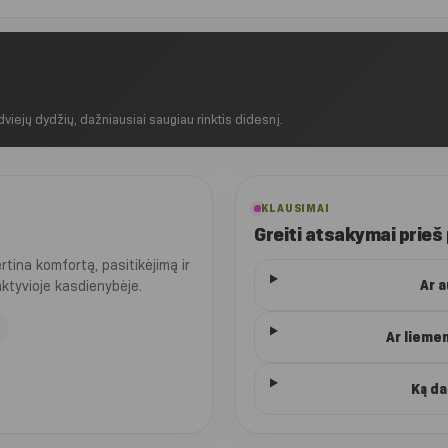
 dviejų dydžių, dažniausiai saugiau rinktis didesnį.
KLAUSIMAI
Greiti atsakymai prieš
ina komfortą, pasitikėjimą ir
Ar 
 aktyvioje kasdienybėje.
Ar lieme
Ką da