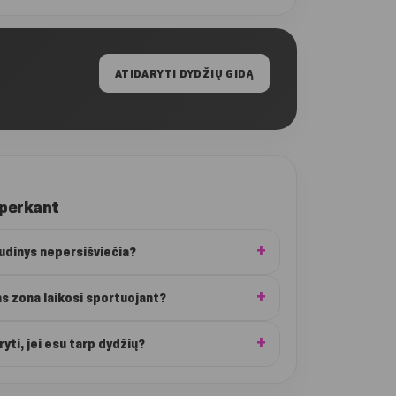
ATIDARYTI DYDŽIŲ GIDĄ
 perkant
audinys nepersišviečia?
ns zona laikosi sportuojant?
ryti, jei esu tarp dydžių?