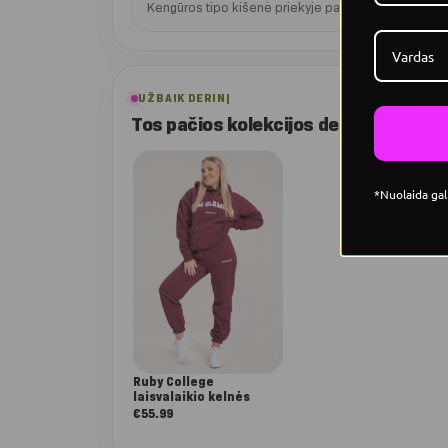
Kengūros tipo kišenė priekyje patogi rankoms ar s
UŽBAIK DERINĮ
Tos pačios kolekcijos deriniai
*Nuolaida gal
Ruby College
laisvalaikio kelnės
€
55.99