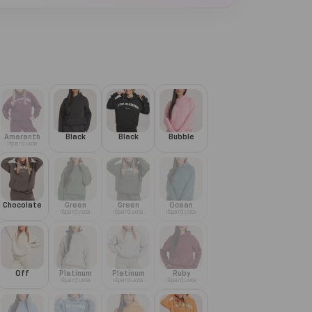
Amaranth
Black
Black
Bubble
Išparduota
Chocolate
Green
Green
Ocean
Išparduota
Išparduota
Išparduota
Off
Platinum
Platinum
Ruby
Išparduota
Išparduota
Išparduota