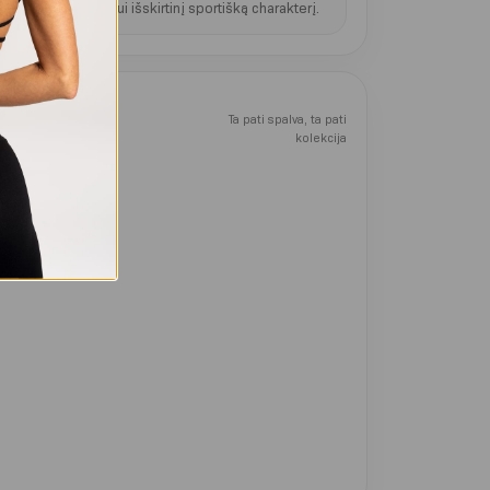
uteikia džemperiui išskirtinį sportišką charakterį.
Ta pati spalva, ta pati
kolekcija