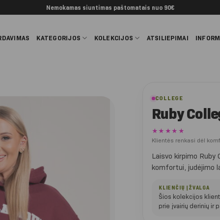
Nemokamas siuntimas paštomatais nuo 90€
RDAVIMAS
KATEGORIJOS
KOLEKCIJOS
ATSILIEPIMAI
INFORM
COLLEGE
Ruby Coll
★★★★★
Klientės renkasi dėl kom
Laisvo kirpimo Ruby
komfortui, judėjimo la
KLIENČIŲ ĮŽVALGA
Šios kolekcijos klien
prie įvairių derinių i