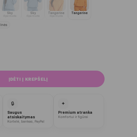
Sky
Sky
Tangerine
Tangerine
Išparduota
Išparduota
Išparduota
lnės
 College džemperis
ĮDĖTI Į KREPŠELĮ
🔒
✦
Saugus
Premium atranka
atsiskaitymas
Komfortui ir figūrai
Kortelė, bankas, PayPal