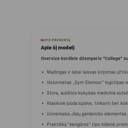
APIE PRODUKTĄ
Apie šį modelį
Oversize bordinis džemperis "College" s
Madingas ir labai laisvas kirpimas užtik
Išsiuvinėtas „Gym Glamour“ logotipas an
Stora, aukštos kokybės medvilnė sutei
Klasikinė juoda spalva, tinkanti bet kokia
Universalus Jūsų garderobo elementas, 
Praktiška “kengūros” tipo kišenė priek