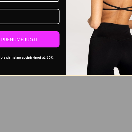
mulkiems daiktams.
Siuvinėtas Gym Glamour logotipas s
PRENUMERUOTI
ioja pirmajam apsipirkimui už 60€.