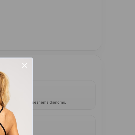
riglunda ir tinka vėsesnėms dienoms.