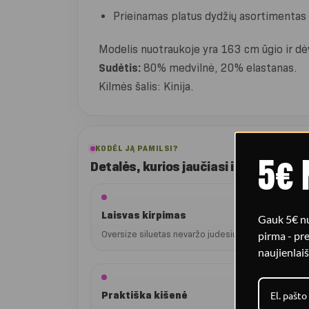
Prieinamas platus dydžių asortimentas 
Modelis nuotraukoje yra 163 cm ūgio ir dėv
Sudėtis:
80% medvilnė, 20% elastanas.
Kilmės šalis: Kinija.
KODĖL JĄ PAMILSI?
5€ 
Detalės, kurios jaučiasi iškart
Laisvas kirpimas
Gauk 5€ nu
Oversize siluetas nevaržo judesių ir suteikia patogų
pirma - p
naujienlaiš
Praktiška kišenė