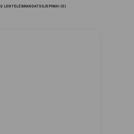
IŲ LENTELĖ
BRAND
ATSILIEPIMAI (0)