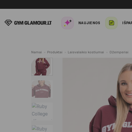
Skip
to
content
NAUJIENOS
IŠPA
Namai
»
Produktai
»
Laisvalaikio kostiumai
»
Džemperiai