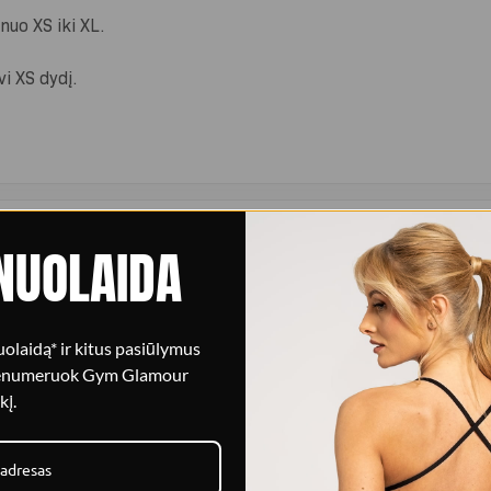
nuo XS iki XL.
i XS dydį.
NUOLAIDA
Stora medvilnė
olaidą* ir kitus pasiūlymus
, atsipalaidavusį jausmą.
80% medvilnės audinys maloniai p
renumeruok Gym Glamour
kį.
College detalė