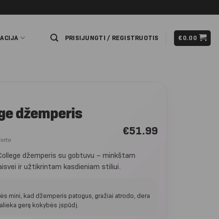
ACIJA
PRISIJUNGTI / REGISTRUOTIS
€
0.00
ege džemperis
€
51.99
forto
 College džemperis su gobtuvu – minkštam
isvei ir užtikrintam kasdieniam stiliui.
tės mini, kad džemperis patogus, gražiai atrodo, dera
r palieka gerą kokybės įspūdį.