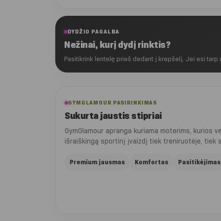
DYDŽIO PAGALBA
Nežinai, kurį dydį rinktis?
Pasitikrink lentelę prieš dedant į krepšelį. Jei esi tarp
GYMGLAMOUR PASIRINKIMAS
Sukurta jaustis stipriai
GymGlamour apranga kuriama moterims, kurios vert
išraiškingą sportinį įvaizdį tiek treniruotėje, tiek
Premium jausmas
Komfortas
Pasitikėjimas