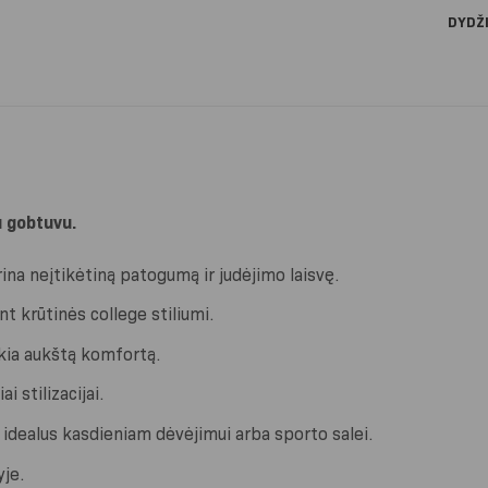
DYDŽ
u gobtuvu.
rina neįtikėtiną patogumą ir judėjimo laisvę.
t krūtinės college stiliumi.
kia aukštą komfortą.
i stilizacijai.
idealus kasdieniam dėvėjimui arba sporto salei.
yje.