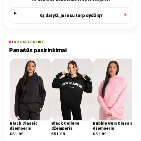
Ką daryti, jei esu tarp dydžių?
TAU GALI PATIKTI
Panašūs pasirinkimai
Bu
dž
€
5
Black Classic
Black College
Bubble Gum Classic
džemperis
džemperis
džemperis
€
51.99
€
51.99
€
51.99