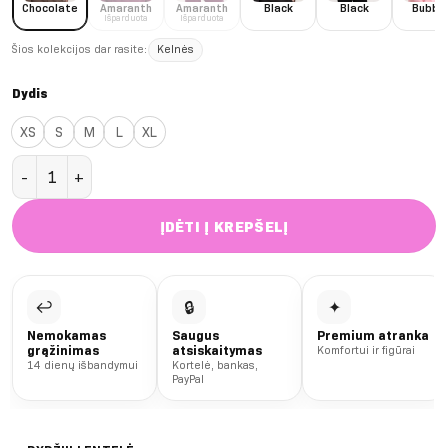
Chocolate
Amaranth
Amaranth
Black
Black
Bubbl
Išparduota
Išparduota
Šios kolekcijos dar rasite:
Kelnės
Dydis
XS
S
M
L
XL
produkto kiekis: Chocolate Classic džemperis
ĮDĖTI Į KREPŠELĮ
↩
🔒
✦
Nemokamas
Saugus
Premium atranka
grąžinimas
atsiskaitymas
Komfortui ir figūrai
14 dienų išbandymui
Kortelė, bankas,
PayPal