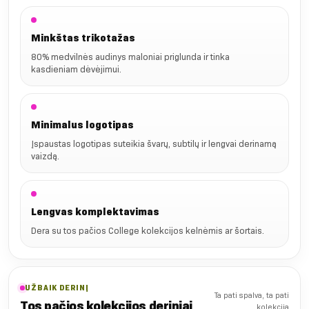
Minkštas trikotažas
80% medvilnės audinys maloniai priglunda ir tinka
kasdieniam dėvėjimui.
Minimalus logotipas
Įspaustas logotipas suteikia švarų, subtilų ir lengvai derinamą
vaizdą.
Lengvas komplektavimas
Dera su tos pačios College kolekcijos kelnėmis ar šortais.
UŽBAIK DERINĮ
Ta pati spalva, ta pati
Tos pačios kolekcijos deriniai
kolekcija