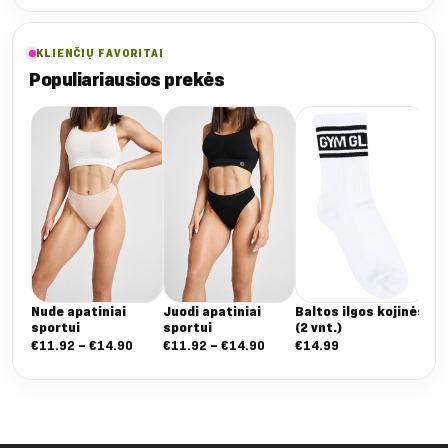
KLIENČIŲ FAVORITAI
Populiariausios prekės
Do
Nude apatiniai
Juodi apatiniai
Baltos ilgos kojinės
sportui
sportui
(2 vnt.)
Nuo:
Nuo:
€
11.92
–
€
14.90
€
11.92
–
€
14.90
€
14.99
€11.92
€11.92
iki
iki
€14.90
€14.90