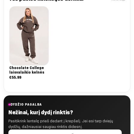
Chocolate College
laisvalaikio kelnės
€
55.99
DYDŽIO PAGALBA
Nežinai, kurį dydį rinktis?
Pasitikrink lentelę prieš dedant į krepšelį. Jei esi tarp dviejų
dydžių, dažniausiai saugiau rinktis didesnį.