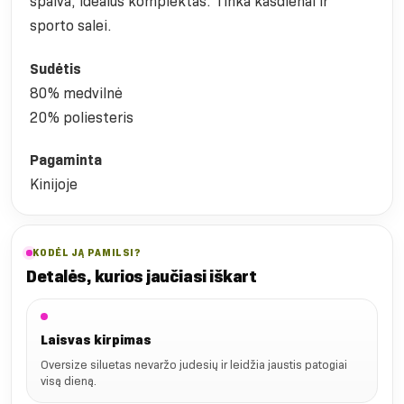
spalva, idealus komplektas. Tinka kasdienai ir
sporto salei.
Sudėtis
80% medvilnė
20% poliesteris
Pagaminta
Kinijoje
KODĖL JĄ PAMILSI?
Detalės, kurios jaučiasi iškart
Laisvas kirpimas
Oversize siluetas nevaržo judesių ir leidžia jaustis patogiai
visą dieną.