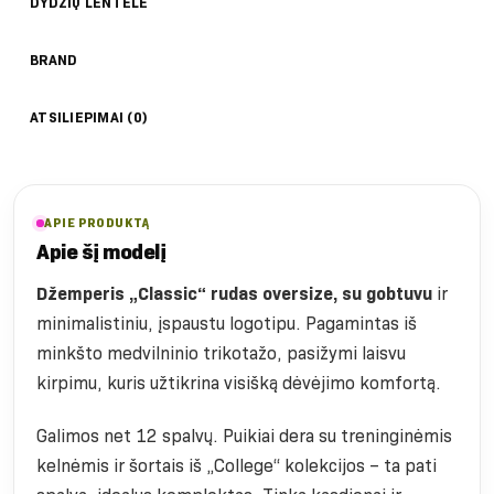
DYDŽIŲ LENTELĖ
BRAND
ATSILIEPIMAI (0)
APIE PRODUKTĄ
Apie šį modelį
Džemperis „Classic“ rudas oversize, su gobtuvu
ir
minimalistiniu, įspaustu logotipu. Pagamintas iš
minkšto medvilninio trikotažo, pasižymi laisvu
kirpimu, kuris užtikrina visišką dėvėjimo komfortą.
Galimos net 12 spalvų. Puikiai dera su treninginėmis
kelnėmis ir šortais iš „College“ kolekcijos – ta pati