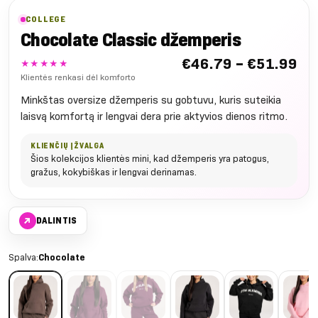
COLLEGE
Chocolate Classic džemperis
Nu
€
46.79
–
€
51.99
★★★★★
€4
Klientės renkasi dėl komforto
iki
Minkštas oversize džemperis su gobtuvu, kuris suteikia
€5
laisvą komfortą ir lengvai dera prie aktyvios dienos ritmo.
KLIENČIŲ ĮŽVALGA
Šios kolekcijos klientės mini, kad džemperis yra patogus,
gražus, kokybiškas ir lengvai derinamas.
↗
DALINTIS
Spalva:
Chocolate