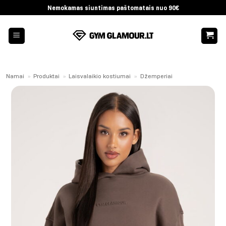
Skip
Nemokamas siuntimas paštomatais nuo 90€
to
content
Namai
»
Produktai
»
Laisvalaikio kostiumai
»
Džemperiai