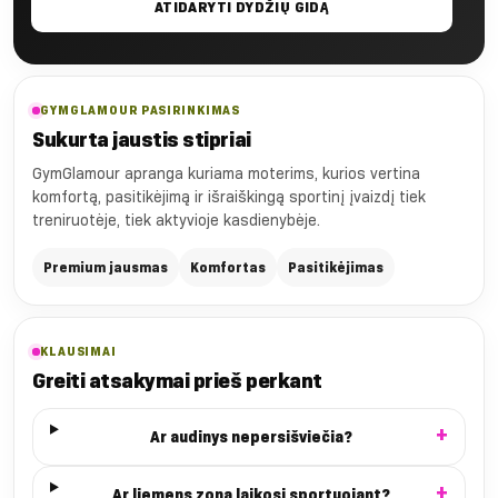
ATIDARYTI DYDŽIŲ GIDĄ
GYMGLAMOUR PASIRINKIMAS
Sukurta jaustis stipriai
GymGlamour apranga kuriama moterims, kurios vertina
komfortą, pasitikėjimą ir išraiškingą sportinį įvaizdį tiek
treniruotėje, tiek aktyvioje kasdienybėje.
Premium jausmas
Komfortas
Pasitikėjimas
KLAUSIMAI
Greiti atsakymai prieš perkant
Ar audinys nepersišviečia?
Ar liemens zona laikosi sportuojant?