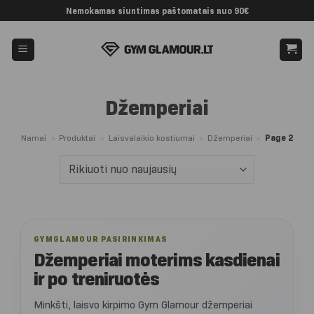
Skip
Nemokamas siuntimas paštomatais nuo 90€
to
content
Džemperiai
Namai
»
Produktai
»
Laisvalaikio kostiumai
»
Džemperiai
»
Page 2
GYMGLAMOUR PASIRINKIMAS
Džemperiai moterims kasdienai
ir po treniruotės
Minkšti, laisvo kirpimo Gym Glamour džemperiai