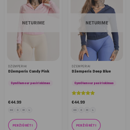
The
The
options
options
may
may
be
be
NETURIME
NETURIME
chosen
chosen
on
on
the
the
product
product
page
page
DŽEMPERIAI
DŽEMPERIAI
Džemperis Candy Pink
Džemperis Deep Blue
GymGlamour pasirinkimas
GymGlamour pasirinkimas
Įvertinimas:
€
44.99
€
44.99
5
iš 5
XS
S
M
L
XS
S
M
L
PERŽIŪRĖTI
PERŽIŪRĖTI