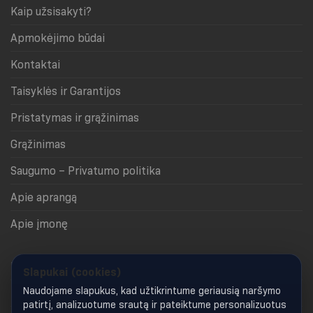
Atkreipk dėmesį į sudėtį – skirtingi modeliai gali
Kaip užsisakyti?
turėti skirtingą medžiagos mišinį.
Apmokėjimo būdai
Džemperis sportui ir aktyviai dienai
Kontaktai
Gym Glamour džemperiai tinka sporto salei,
apšilimui, laikui po treniruotės ir kasdieniams
Taisyklės ir Garantijos
planams. Gobtuvas suteikia papildomo jaukumo, o
Pristatymas ir grąžinimas
„kengūros“ tipo kišenė patogi telefonui, raktams ar
tiesiog rankoms. Tai komfortas, kurį lengva įtraukti į
Grąžinimas
savo rutiną.
Saugumo – Privatumo politika
Apie aprangą
Apie įmonę
Priminti slaptažodį
Slapukai (cookies)
Naudojame slapukus, kad užtikrintume geriausią naršymo
Profilis
patirtį, analizuotume srautą ir pateiktume personalizuotus