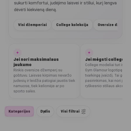
sukurti komfortui, judėjimo laisvei ir stiliui, kurį lengva
dėvėti kiekvieną dieną.
Visi džemperiai
College kolekcija
Oversize džemper
✦
✦
Jei nori maksimalaus
Jei mėgsti college es
jaukumo
College modeliai turi išsiuv
Rinkis oversize džemperį su
Gym Glamour logotipą ir sp
gobtuvu. Laisvas kirpimas nevaržo
tvarkingą įvaizdį. Tai geras
judesių ir leidžia patogiai jaustis tiek
pasirinkimas, kai nori jauku
namuose, tiek kelionėje ar po
ryškesnio stiliaus akcento.
sporto salės.
Kategorijos
Dydis
Visi filtrai