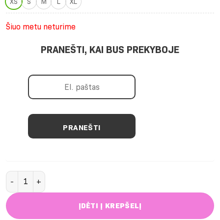
XS
S
M
L
XL
Šiuo metu neturime
PRANEŠTI, KAI BUS PREKYBOJE
PRANEŠTI
produkto kiekis: Juodi aukšto liemens apatiniai sportui
ĮDĖTI Į KREPŠELĮ