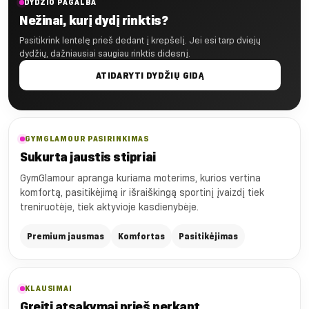
DYDŽIO PAGALBA
Nežinai, kurį dydį rinktis?
Pasitikrink lentelę prieš dedant į krepšelį. Jei esi tarp dviejų
dydžių, dažniausiai saugiau rinktis didesnį.
ATIDARYTI DYDŽIŲ GIDĄ
GYMGLAMOUR PASIRINKIMAS
Sukurta jaustis stipriai
GymGlamour apranga kuriama moterims, kurios vertina
komfortą, pasitikėjimą ir išraiškingą sportinį įvaizdį tiek
treniruotėje, tiek aktyvioje kasdienybėje.
Premium jausmas
Komfortas
Pasitikėjimas
KLAUSIMAI
Greiti atsakymai prieš perkant