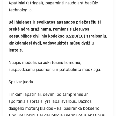
Apatiniai (stringai), pagaminti naudojant besiūlę
technologiją.
Dėl higienos ir sveikatos apsaugos priežasčių ši
prekė nėra grąžinama, remiantis Lietuvos
Respublikos civilinio kodekso 6.228(10) straipsniu.
Rinkdamiesi dydį, vadovaukitės mūsų dydžių
lentele.
Naujas modelis su aukštesniu liemeniu,
suspaudžiamu juosmeniu ir patobulinta medžiaga.
Spalva: juoda
Tinkami apatiniai, dėvimi po tamprėmis ar
sportiniais šortais, yra labai svarbūs. Dažnos
daugelio moterų klaidos - kai pasirenka bokserio
tipo, per plonus ar dar blogiau nėriniuotus apatinius.