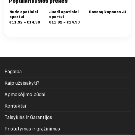
Populiariausios prekės
Nude apatiniai
Juodi apatiniai
Dovanų kuponas JAI
Da
sportui
sportui
Dee
ta
Nuo:
Nuo:
€
11.92
–
€
14.90
€
11.92
–
€
14.90
€
5
€11.92
€11.92
iki
iki
€14.90
€14.90
Pagalba
Kaip užsisakyti?
Apmokėjimo būdai
Kontaktai
Taisyklės ir Garantijos
Pristatymas ir grąžinimas