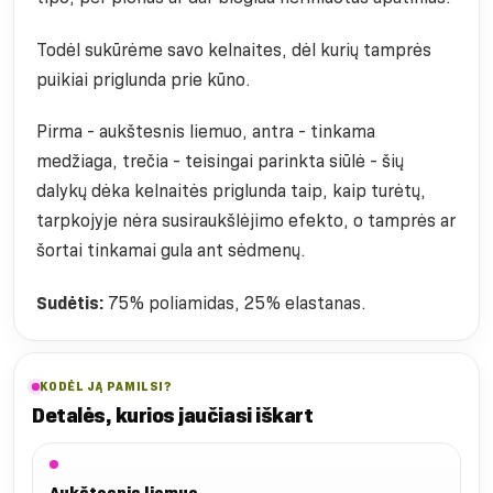
Todėl sukūrėme savo kelnaites, dėl kurių tamprės
puikiai priglunda prie kūno.
Pirma - aukštesnis liemuo, antra - tinkama
medžiaga, trečia - teisingai parinkta siūlė - šių
dalykų dėka kelnaitės priglunda taip, kaip turėtų,
tarpkojyje nėra susiraukšlėjimo efekto, o tamprės ar
šortai tinkamai gula ant sėdmenų.
Sudėtis:
75% poliamidas, 25% elastanas.
KODĖL JĄ PAMILSI?
Detalės, kurios jaučiasi iškart