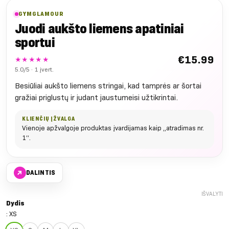
GYMGLAMOUR
Juodi aukšto liemens apatiniai
sportui
€
15.99
★★★★★
5.0/5 · 1 įvert.
Besiūliai aukšto liemens stringai, kad tamprės ar šortai
gražiai priglustų ir judant jaustumeisi užtikrintai.
KLIENČIŲ ĮŽVALGA
Vienoje apžvalgoje produktas įvardijamas kaip „atradimas nr.
1“.
↗
DALINTIS
IŠVALYTI
Dydis
:
XS