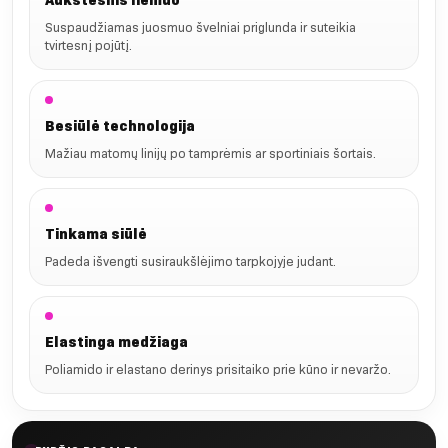
Aukštesnis liemuo
Suspaudžiamas juosmuo švelniai priglunda ir suteikia
tvirtesnį pojūtį.
Besiūlė technologija
Mažiau matomų linijų po tamprėmis ar sportiniais šortais.
Tinkama siūlė
Padeda išvengti susiraukšlėjimo tarpkojyje judant.
Elastinga medžiaga
Poliamido ir elastano derinys prisitaiko prie kūno ir nevaržo.