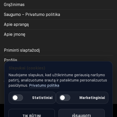
Grąžinimas
Saugumo – Privatumo politika
Apie aprangą
Apie įmonę
Priminti slaptažodį
Profilis
Slapukai (cookies)
Krepšelis
Naudojame slapukus, kad užtikrintume geriausią naršymo
Apmokėjimas
patirtį, analizuotume srautą ir pateiktume personalizuotus
pasiūlymus.
Privatumo politika
Keisti slapukų nustatymus
Statistiniai
Marketinginiai
TIK BŪTINI
IŠSAUGOTI