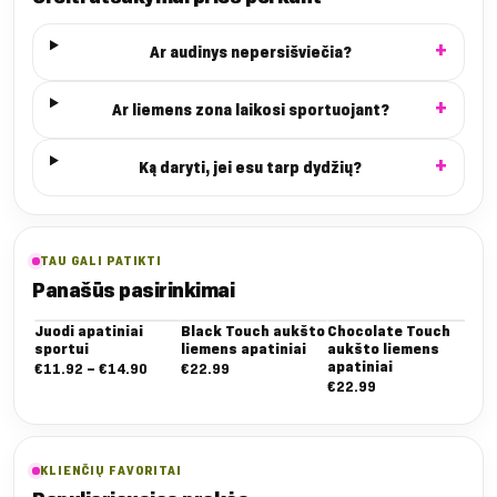
Ar audinys nepersišviečia?
Ar liemens zona laikosi sportuojant?
Ką daryti, jei esu tarp dydžių?
TAU GALI PATIKTI
Panašūs pasirinkimai
Juodi apatiniai
Black Touch aukšto
Chocolate Touch
Lig
sportui
liemens apatiniai
aukšto liemens
au
apatiniai
apa
Nuo:
€
11.92
–
€
14.90
€
22.99
€
22.99
€
2
€11.92
iki
€14.90
KLIENČIŲ FAVORITAI