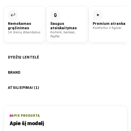
↩
🔒
✦
Nemokamas
Saugus
Premium atranka
grąžinimas
atsiskaitymas
Komfortui ir figūrai
14 dienų išbandymui
Kortelė, bankas,
PayPal
DYDŽIŲ LENTELĖ
BRAND
ATSILIEPIMAI (1)
APIE PRODUKTĄ
Apie šį modelį