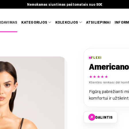
Nemokamas siuntimas paštomatais nuo 90€
RDAVIMAS
KATEGORIJOS
KOLEKCIJOS
ATSILIEPIMAI
INFORM
FLEXI
Americano 
★★★★★
Klientės renkasi dėl kom
Figūrą pabrėžianti mi
komfortui ir užtikri
↗
DALINTIS