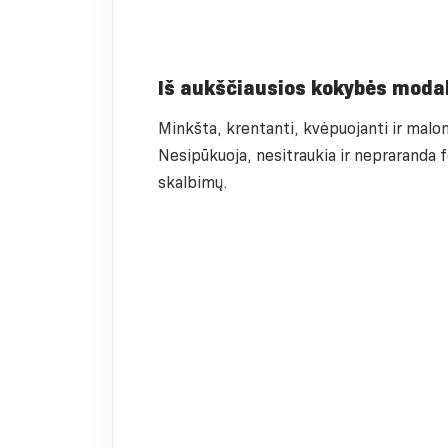
Iš aukščiausios kokybės moda
Minkšta, krentanti, kvėpuojanti ir malon
Nesipūkuoja, nesitraukia ir nepraranda 
skalbimų.