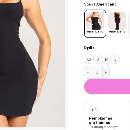
Spalva:
Americano
Americano
Americano
Dydis
XS
S
M
L
produkto kiekis: Ameri
↩
Nemokamas
grąžinimas
14 dienų išbandymui