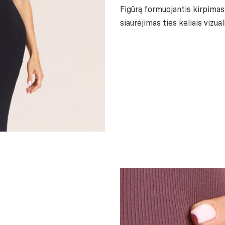
Figūrą formuojantis kirpimas 
siaurėjimas ties keliais vizual