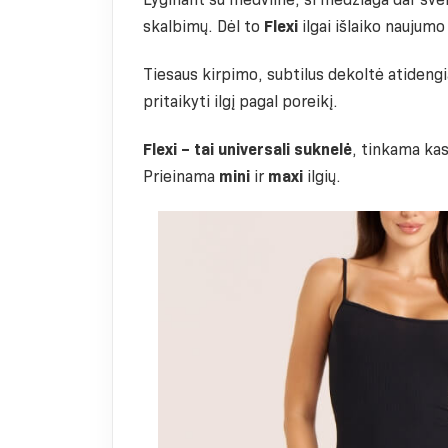
skalbimų. Dėl to
Flexi
ilgai išlaiko naujumo
Tiesaus kirpimo, subtilus dekoltė atidengi
pritaikyti ilgį pagal poreikį.
Flexi – tai universali suknelė
, tinkama ka
Prieinama
mini
ir
maxi
ilgių.