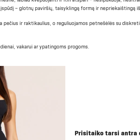
 įspūdį – glotnų paviršių, taisyklingą formą ir nepriekaištingą 
a pečius ir raktikaulius, o reguliuojamos petnešėlės su diskret
sdienai, vakarui ar ypatingoms progoms.
Prisitaiko tarsi antra