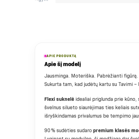
APIE PRODUKTĄ
Apie šį modelį
Jausminga. Moteriška. Pabrėžianti figūrą.
Sukurta tam, kad judėtų kartu su Tavimi – k
Flexi suknelė
idealiai priglunda prie kūno,
švelnus silueto siaurėjimas ties keliais su
išryškindamas privalumus be tempimo jau
90 % sudėties sudaro
premium klasės mo
Lyginant su medvilne, ši medžiaga dar švel