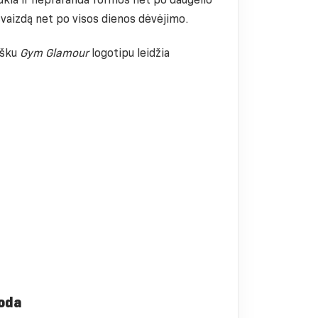
išvaizdą net po visos dienos dėvėjimo.
išku
Gym Glamour
logotipu leidžia
 oda