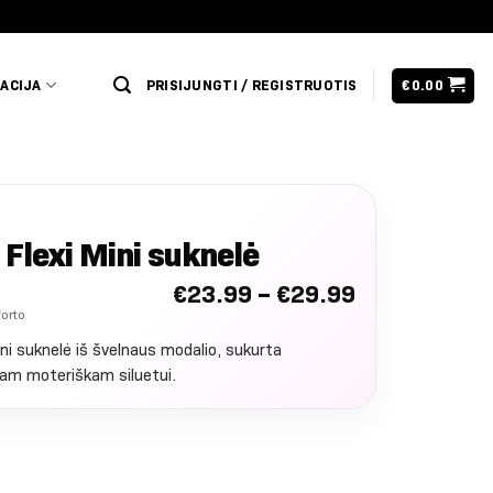
ACIJA
PRISIJUNGTI / REGISTRUOTIS
€
0.00
Flexi Mini suknelė
Nuo: €23.99 
€
23.99
–
€
29.99
forto
ni suknelė iš švelnaus modalio, sukurta
ntam moteriškam siluetui.