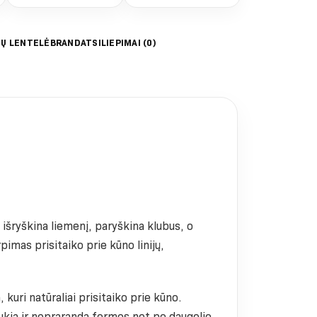
IŲ LENTELĖ
BRAND
ATSILIEPIMAI (0)
i išryškina liemenį, paryškina klubus, o
pimas prisitaiko prie kūno linijų,
 kuri natūraliai prisitaiko prie kūno.
aukia ir nepraranda formos net po daugelio