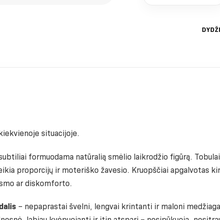
DYDŽ
iekvienoje situacijoje.
 subtiliai formuodama natūralią smėlio laikrodžio figūrą. Tobula
teikia proporcijų ir moteriško žavesio. Kruopščiai apgalvotas kir
smo ar diskomforto.
dalis
– nepaprastai švelni, lengvai krintanti ir maloni medžiaga,
nesnė, labiau kvėpuojanti ir itin atspari – nesipūkuoja, nesitr