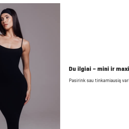
Du ilgiai – mini ir max
Pasirink sau tinkamiausią var