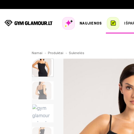
Skip
to
content
NAUJIENOS
IŠPA
Namai
»
Produktai
»
Suknelės