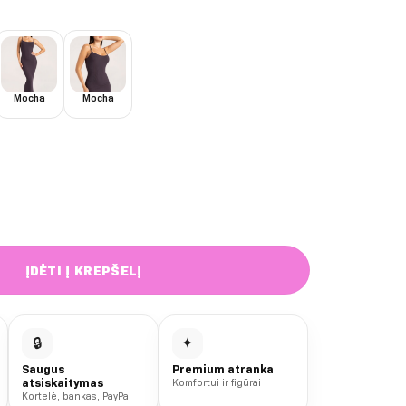
Mocha
Mocha
cano Flexi Mini suknelė
ĮDĖTI Į KREPŠELĮ
🔒
✦
Saugus
Premium atranka
atsiskaitymas
Komfortui ir figūrai
Kortelė, bankas, PayPal