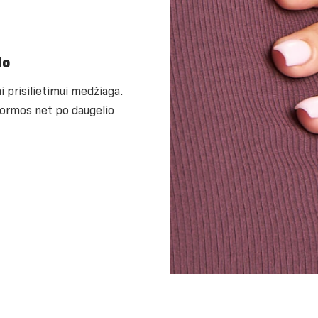
lo
i prisilietimui medžiaga.
formos net po daugelio