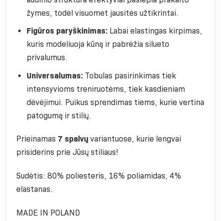
žymes, todėl visuomet jausitės užtikrintai.
Figūros paryškinimas:
Labai elastingas kirpimas,
kuris modeliuoja kūną ir pabrėžia silueto
privalumus.
Universalumas:
Tobulas pasirinkimas tiek
intensyvioms treniruotėms, tiek kasdieniam
dėvėjimui. Puikus sprendimas tiems, kurie vertina
patogumą ir stilių.
Prieinamas
7 spalvų
variantuose, kurie lengvai
prisiderins prie Jūsų stiliaus!
Sudėtis: 80% poliesteris, 16% poliamidas, 4%
elastanas.
MADE IN POLAND