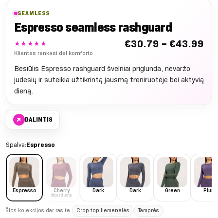
SEAMLESS
Espresso seamless rashguard
Nu
€
30.79
–
€
43.99
★★★★★
€3
Klientės renkasi dėl komforto
iki
Besiūlis Espresso rashguard švelniai priglunda, nevaržo
€4
judesių ir suteikia užtikrintą jausmą treniruotėje bei aktyvią
dieną.
↗
DALINTIS
Spalva:
Espresso
Espresso
Cherry
Dark
Dark
Green
Plum
Išparduota
Šios kolekcijos dar rasite:
Crop top liemenėlės
Tamprės