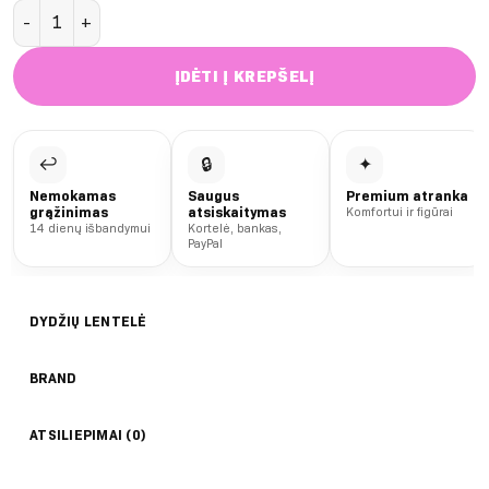
produkto kiekis: Espresso seamless rashguard
ĮDĖTI Į KREPŠELĮ
↩
🔒
✦
Nemokamas
Saugus
Premium atranka
grąžinimas
atsiskaitymas
Komfortui ir figūrai
14 dienų išbandymui
Kortelė, bankas,
PayPal
DYDŽIŲ LENTELĖ
BRAND
ATSILIEPIMAI (0)