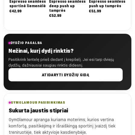
Espresso seamless
Espresso seamless
Espresso seamless
sportinė liemenėlė
deep push up
push up tamprės
tamprės
€
42.99
€
51.99
€
52.99
DYDŽIO PAGALBA
Nežinai, kurį dydį rinktis?
Pasitikrink lentelę prieš dedant į krepšelį. Jei esi tarp dviejų
dydžių, dažniausiai saugiau rinktis didesnį.
ATIDARYTI DYDŽIŲ GIDĄ
GYMGLAMOUR PASIRINKIMAS
Sukurta jaustis stipriai
GymGlamour apranga kuriama moterims, kurios vertina
komfortą, pasitikėjimą ir išraiškingą sportinį įvaizdį tiek
treniruotėje, tiek aktyvioje kasdienybėje.