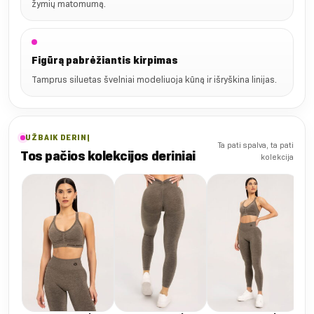
žymių matomumą.
Figūrą pabrėžiantis kirpimas
Tamprus siluetas švelniai modeliuoja kūną ir išryškina linijas.
UŽBAIK DERINĮ
Ta pati spalva, ta pati
Tos pačios kolekcijos deriniai
kolekcija
Es
ta
€
50