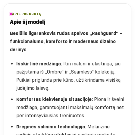
APIE PRODUKTĄ
Apie šį modelį
Besiūlis ilgarankovis rudos spalvos „Rashguard“ –
funkcionalumo, komforto ir modernaus dizaino
derinys
Išskirtinė medžiaga:
Itin maloni ir elastinga, jau
pažįstama iš „Ombre“ ir „Seamless“ kolekcijų.
Puikiai priglunda prie kūno, užtikrindama visišką
judėjimo laisvę.
Komfortas kiekvienoje situacijoje:
Plona ir švelni
medžiaga, garantuojanti maksimalų komfortą net
per intensyviausias treniruotes.
Drėgmės šalinimo technologija:
Melanžinė
audinio struktūra efektyviai paslepia prakaito