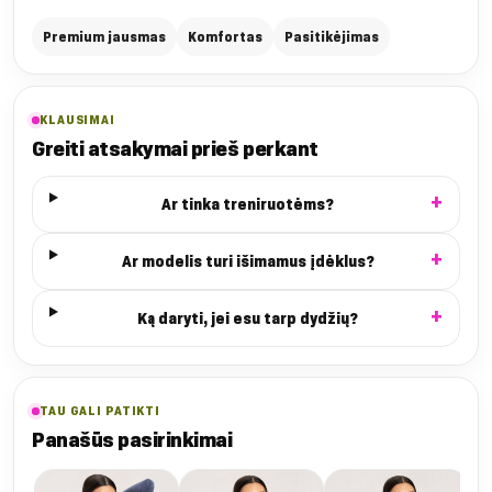
Premium jausmas
Komfortas
Pasitikėjimas
KLAUSIMAI
Greiti atsakymai prieš perkant
Ar tinka treniruotėms?
Ar modelis turi išimamus įdėklus?
Ką daryti, jei esu tarp dydžių?
TAU GALI PATIKTI
Panašūs pasirinkimai