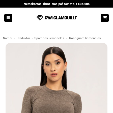
Skip
Nemokamas siuntimas paštomatais nuo 90€
to
content
Namai
»
Produktai
»
Sportinės liemenėlės
»
Rashguard liemenėlės