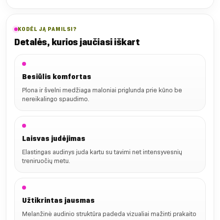
KODĖL JĄ PAMILSI?
Detalės, kurios jaučiasi iškart
Besiūlis komfortas
Plona ir švelni medžiaga maloniai priglunda prie kūno be
nereikalingo spaudimo.
Laisvas judėjimas
Elastingas audinys juda kartu su tavimi net intensyvesnių
treniruočių metu.
Užtikrintas jausmas
Melanžinė audinio struktūra padeda vizualiai mažinti prakaito