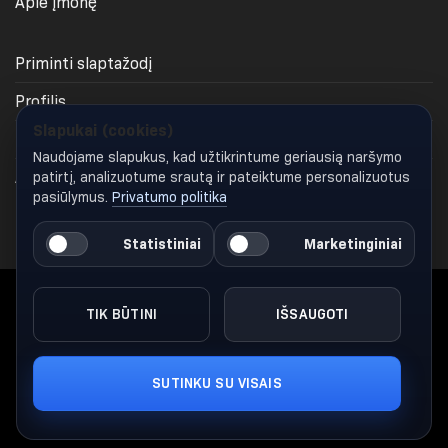
Apie įmonę
Priminti slaptažodį
Profilis
Slapukai (cookies)
Krepšelis
Naudojame slapukus, kad užtikrintume geriausią naršymo
Apmokėjimas
patirtį, analizuotume srautą ir pateiktume personalizuotus
pasiūlymus.
Privatumo politika
Keisti slapukų nustatymus
Statistiniai
Marketinginiai
TIK BŪTINI
IŠSAUGOTI
Visos teisės saugomos 2026 ©
Gymglamour.lt
Nuorodų katalogas
SUTINKU SU VISAIS