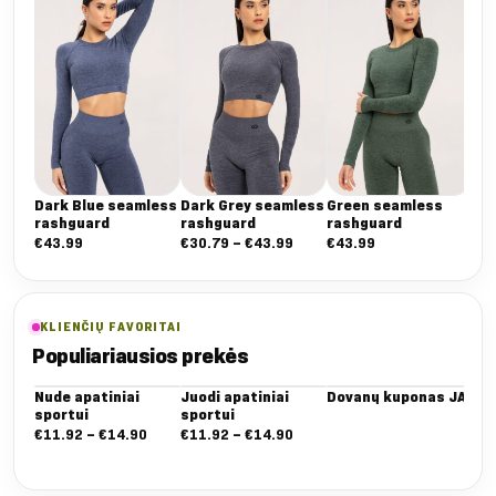
Dark Blue seamless
Dark Grey seamless
Green seamless
Pl
rashguard
rashguard
rashguard
ra
Nuo:
€
43.99
€
30.79
–
€
43.99
€
43.99
€
4
€30.79
iki
€43.99
KLIENČIŲ FAVORITAI
Populiariausios prekės
Nude apatiniai
Juodi apatiniai
Dovanų kuponas JAI
Bal
sportui
sportui
(2 
Nuo:
Nuo:
€
11.92
–
€
14.90
€
11.92
–
€
14.90
€
1
€11.92
€11.92
iki
iki