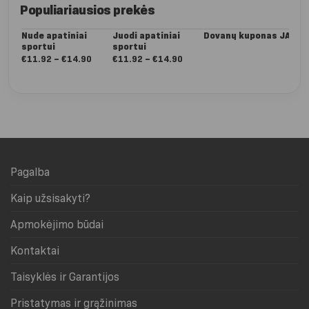
Populiariausios prekės
Nude apatiniai
Juodi apatiniai
Dovanų kuponas JAI
Da
sportui
sportui
Dee
ta
Nuo:
Nuo:
€
11.92
–
€
14.90
€
11.92
–
€
14.90
€
5
€11.92
€11.92
iki
iki
€14.90
€14.90
Pagalba
Kaip užsisakyti?
Apmokėjimo būdai
Kontaktai
Taisyklės ir Garantijos
Pristatymas ir grąžinimas