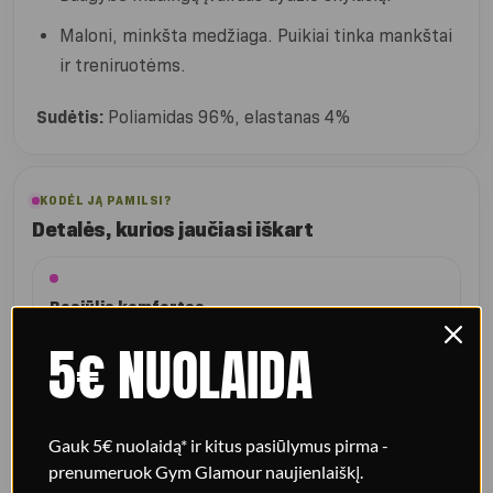
Maloni, minkšta medžiaga. Puikiai tinka mankštai
ir treniruotėms.
Sudėtis:
Poliamidas 96%, elastanas 4%
KODĖL JĄ PAMILSI?
Detalės, kurios jaučiasi iškart
Besiūlis komfortas
Minkšta medžiaga maloniai priglunda prie kūno ir nevaržo
5€ NUOLAIDA
judesių.
Gauk 5€ nuolaidą* ir kitus pasiūlymus pirma -
Ilgos rankovės
prenumeruok Gym Glamour naujienlaiškį.
Rashguard tipo dizainas suteikia daugiau dengimo