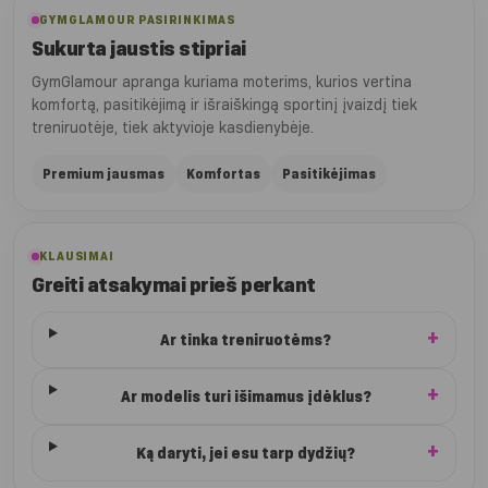
GYMGLAMOUR PASIRINKIMAS
Sukurta jaustis stipriai
GymGlamour apranga kuriama moterims, kurios vertina
komfortą, pasitikėjimą ir išraiškingą sportinį įvaizdį tiek
treniruotėje, tiek aktyvioje kasdienybėje.
Premium jausmas
Komfortas
Pasitikėjimas
KLAUSIMAI
Greiti atsakymai prieš perkant
Ar tinka treniruotėms?
Ar modelis turi išimamus įdėklus?
Ką daryti, jei esu tarp dydžių?