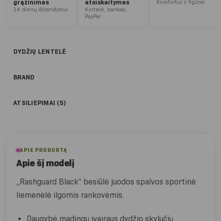
grąžinimas
atsiskaitymas
Komfortui ir figūrai
14 dienų išbandymui
Kortelė, bankas,
PayPal
DYDŽIŲ LENTELĖ
BRAND
ATSILIEPIMAI (5)
APIE PRODUKTĄ
Apie šį modelį
„Rashguard Black“ besiūlė juodos spalvos sportinė
liemenėlė ilgomis rankovėmis.
Daugybė madingų įvairaus dydžio skylučių.