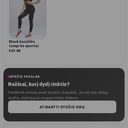
Black besiūlės
tamprės sportui
€
47.99
DYDŽIO PAGALBA
Nežinai, kurį dydį rinktis?
Pasitikrink lentelę prieš dedant į krepšelį. Jei esi tarp dviejų
dydžių, dažniausiai saugiau rinktis didesnį.
ATIDARYTI DYDŽIŲ GIDĄ