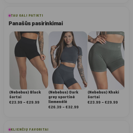
TAU GALI PATIKTI
Panašūs pasirinkimai
(Nebebus) Black
(Nebebus) Dark
(Nebebus) Khaki
(N
šortai
grey sportinė
šortai
spo
liemenėlė
Nuo:
Nuo:
€
23.99
–
€
29.99
€
23.99
–
€
29.99
€
2
Nuo:
€
26.39
–
€
32.99
€23.99
€23.99
€26.39
iki
iki
iki
€29.99
€29.99
€32.99
KLIENČIŲ FAVORITAI