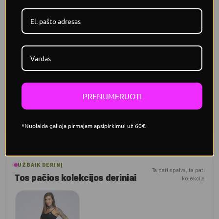
treniruotėms ir mankštai.
Figūrą pabrėžiantis prigludimas
Tamprus audinys prisitaiko prie kūno apimčių ir atrodo
tvarkingai.
PRENUMERUOTI
Išskirtinės detalės
Įvairaus dydžio skylutės suteikia sportišką, modernesnį
charakterį.
*Nuolaida galioja pirmajam apsipirkimui už 60€.
UŽBAIK DERINĮ
Ta pati spalva, ta pati
Tos pačios kolekcijos deriniai
kolekcija