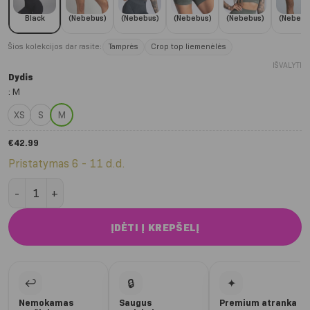
Black
(Nebebus)
(Nebebus)
(Nebebus)
(Nebebus)
(Nebebu
Šios kolekcijos dar rasite:
Tamprės
Crop top liemenėlės
IŠVALYTI
Dydis
:
M
XS
S
M
€
42.99
Pristatymas 6 - 11 d.d.
produkto kiekis: Black rashguard sportinė liemenėlė
ĮDĖTI Į KREPŠELĮ
↩
🔒
✦
Nemokamas
Saugus
Premium atranka