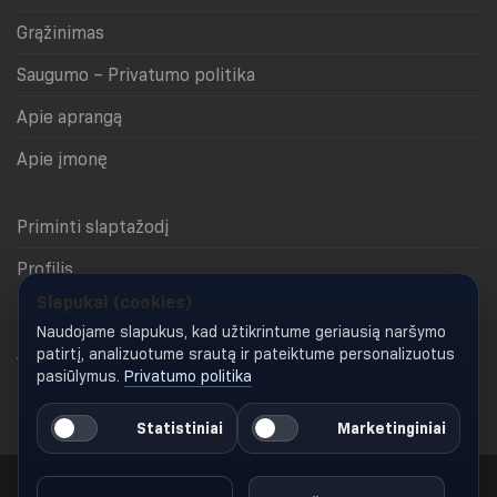
Grąžinimas
Saugumo – Privatumo politika
Apie aprangą
Apie įmonę
Priminti slaptažodį
Profilis
Slapukai (cookies)
Krepšelis
Naudojame slapukus, kad užtikrintume geriausią naršymo
Apmokėjimas
patirtį, analizuotume srautą ir pateiktume personalizuotus
pasiūlymus.
Privatumo politika
Keisti slapukų nustatymus
Statistiniai
Marketinginiai