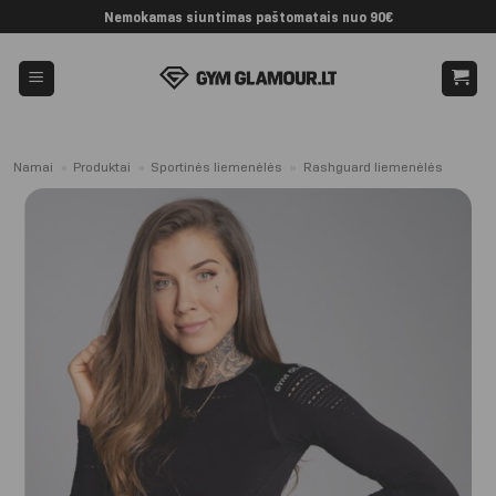
Skip
Nemokamas siuntimas paštomatais nuo 90€
to
content
Namai
»
Produktai
»
Sportinės liemenėlės
»
Rashguard liemenėlės