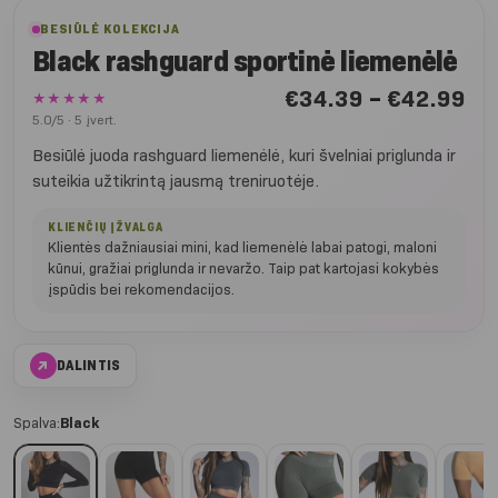
BESIŪLĖ KOLEKCIJA
Black rashguard sportinė liemenėlė
Nu
€
34.39
–
€
42.99
★★★★★
€3
5.0/5 · 5 įvert.
iki
Besiūlė juoda rashguard liemenėlė, kuri švelniai priglunda ir
€4
suteikia užtikrintą jausmą treniruotėje.
KLIENČIŲ ĮŽVALGA
Klientės dažniausiai mini, kad liemenėlė labai patogi, maloni
kūnui, gražiai priglunda ir nevaržo. Taip pat kartojasi kokybės
įspūdis bei rekomendacijos.
↗
DALINTIS
Spalva:
Black