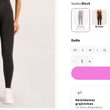
Spalva:
Black
Black
Brown
Išparduota
Dydis
XS
S
M
L
XL
produkto kiekis: Blac
↩
Nemokamas
grąžinimas
14 dienų išbandymui