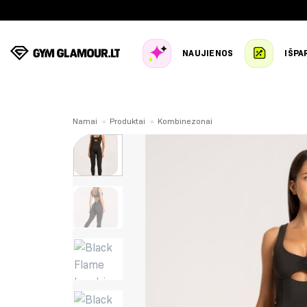
Skip
to
content
NAUJIENOS
IŠPA
Namai
»
Produktai
»
Kombinezonai