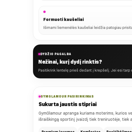
Formuoti kaušeliai
Išimami liemenėlės kaušeliai leidžia patogiau prisita
DYDŽIO PAGALBA
Nežinai, kurį dydį rinktis?
Pasitikrink lentelę prieš dedant į krepšelį. Jei esi tarp
GYMGLAMOUR PASIRINKIMAS
Sukurta jaustis stipriai
GymGlamour apranga kuriama moterims, kurios vert
išraiškingą sportinį įvaizdį tiek treniruotėje, tiek
Premium jausmas
Komfortas
Pasitikėjimas