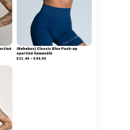
ortinė
(Nebebus) Classic Blue Push-up
sportinė liemenėlė
Nuo:
€
31.49
–
€
44.99
€31.49
iki
€44.99