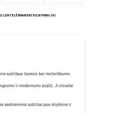
IŲ LENTELĖ
BRAND
ATSILIEPIMAI (0)
a joms subtilaus žavesio bei moteriškumo.
lengvumo ir modernumo pojūtį. Ji vizualiai
es sėdmenimis subtiliai juos išryškina ir