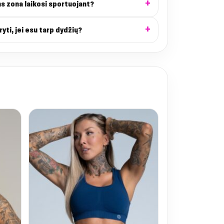
ns zona laikosi sportuojant?
ryti, jei esu tarp dydžių?