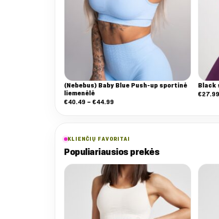
(Nebebus) Baby Blue Push-up sportinė
Black
liemenėlė
€
27.9
Nuo:
€
40.49
–
€
44.99
€40.49
iki
€44.99
KLIENČIŲ FAVORITAI
Populiariausios prekės