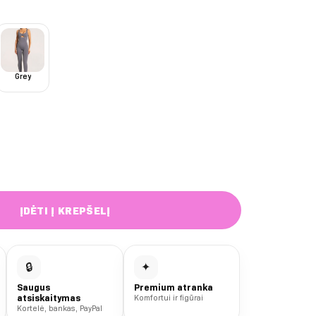
Grey
k Flame kombinezonas
ĮDĖTI Į KREPŠELĮ
🔒
✦
Saugus
Premium atranka
atsiskaitymas
Komfortui ir figūrai
Kortelė, bankas, PayPal