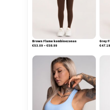
Brown Flame kombinezonas
Grey 
Nuo:
€
53.09
–
€
58.99
€
47.1
€53.09
iki
€58.99