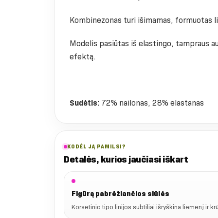
Kombinezonas turi išimamas, formuotas lie
Modelis pasiūtas iš elastingo, tampraus au
efektą.
Sudėtis:
72% nailonas, 28% elastanas
KODĖL JĄ PAMILSI?
Detalės, kurios jaučiasi iškart
Figūrą pabrėžiančios siūlės
Korsetinio tipo linijos subtiliai išryškina liemenį ir k