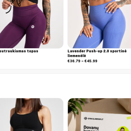
 sutraukiamas topas
Lavender Push-up 2.0 sportinė
liemenėlė
9
Nuo:
€
36.79
–
€
45.99
€36.79
iki
€45.99