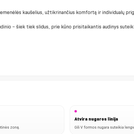
menėlės kaušelius, užtikrinančius komfortą ir individualų pri
dinio – šiek tiek slidus, prie kūno prisitaikantis audinys sute
Atvira nugaros linija
rūtinės zoną.
Gili V formos nugara suteikia lengv