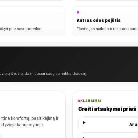
Antros odos pojūtis
ikyti prie savo poreikio.
Elastingas nailono ir elastano audi
 dviejų dydžių, dažniausiai saugiau rinktis didesnį.
KLAUSIMAI
Greiti atsakymai prieš
ina komfortą, pasitikėjimą ir
Ar 
 aktyvioje kasdienybėje.