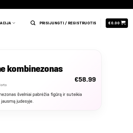
ACIJA
PRISIJUNGTI / REGISTRUOTIS
€
0.00
me kombinezonas
€
58.99
forto
zonas švelniai pabrėžia figūrą ir suteikia
ą jausmą judesyje.