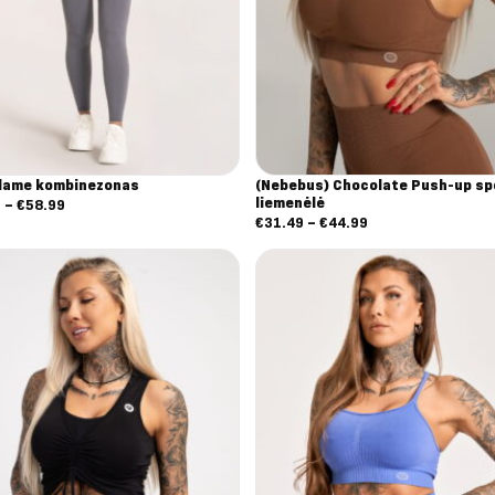
Flame kombinezonas
(Nebebus) Chocolate Push-up sp
liemenėlė
Nuo:
9
–
€
58.99
Nuo:
€
31.49
–
€
44.99
€47.19
€31.49
iki
iki
€58.99
€44.99