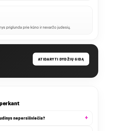
nys priglunda prie kūno ir nevaržo judesių.
ATIDARYTI DYDŽIŲ GIDĄ
 perkant
audinys nepersišviečia?