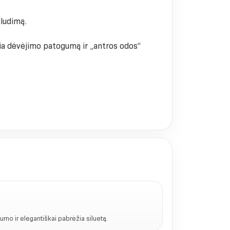
gludimą.
ikia dėvėjimo patogumą ir „antros odos“
umo ir elegantiškai pabrėžia siluetą.