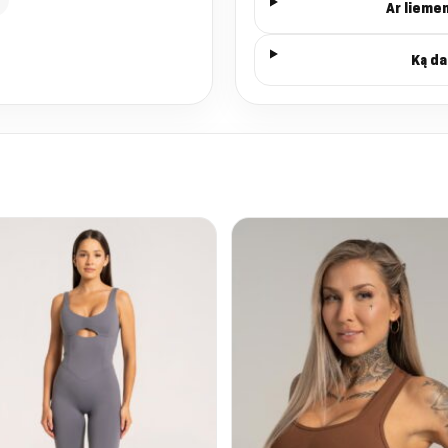
Ar lieme
Ką da