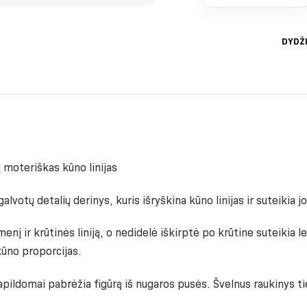
DYDŽ
moteriškas kūno linijas
alvotų detalių derinys, kuris išryškina kūno linijas ir suteiki
menį ir krūtinės liniją, o nedidelė iškirptė po krūtine suteikia 
kūno proporcijas.
papildomai pabrėžia figūrą iš nugaros pusės. Švelnus raukinys ti