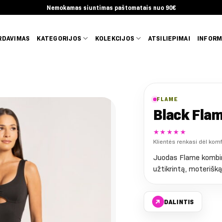
Nemokamas siuntimas paštomatais nuo 90€
RDAVIMAS
KATEGORIJOS
KOLEKCIJOS
ATSILIEPIMAI
INFORM
FLAME
Black Fla
★★★★★
Klientės renkasi dėl kom
Juodas Flame kombine
užtikrintą, moterišk
↗
DALINTIS