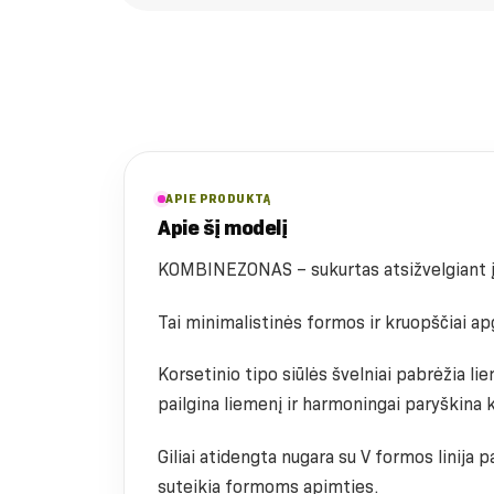
APIE PRODUKTĄ
Apie šį modelį
KOMBINEZONAS – sukurtas atsižvelgiant į 
Tai minimalistinės formos ir kruopščiai apg
Korsetinio tipo siūlės švelniai pabrėžia lie
pailgina liemenį ir harmoningai paryškina 
Giliai atidengta nugara su V formos linija 
suteikia formoms apimties.