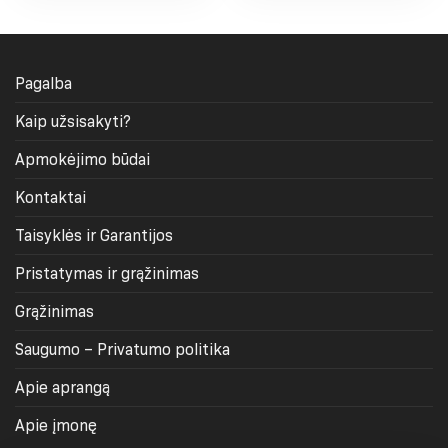
has
has
multiple
multiple
variants.
variants.
Pagalba
The
The
options
options
Kaip užsisakyti?
may
may
be
be
Apmokėjimo būdai
chosen
chosen
on
on
Kontaktai
the
the
product
product
Taisyklės ir Garantijos
page
page
Pristatymas ir grąžinimas
Grąžinimas
Saugumo – Privatumo politika
Apie aprangą
Apie įmonę