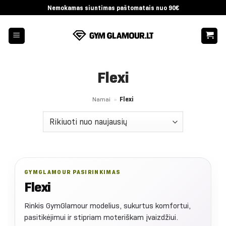
Skip
Nemokamas siuntimas paštomatais nuo 90€
to
content
Flexi
Namai
»
Flexi
GYMGLAMOUR PASIRINKIMAS
Flexi
Rinkis GymGlamour modelius, sukurtus komfortui,
pasitikėjimui ir stipriam moteriškam įvaizdžiui.