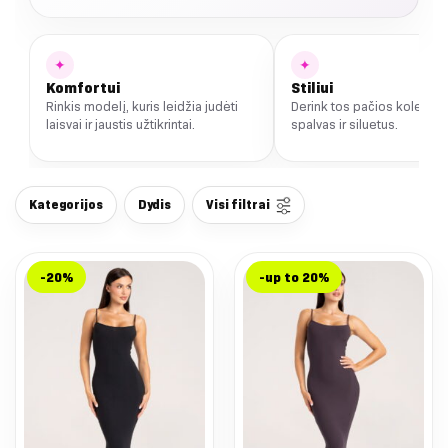
✦
✦
Komfortui
Stiliui
Rinkis modelį, kuris leidžia judėti
Derink tos pačios kolekcij
laisvai ir jaustis užtikrintai.
spalvas ir siluetus.
Kategorijos
Dydis
Visi filtrai
-20%
-up to 20%