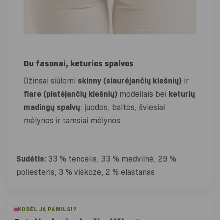
Du fasonai, keturios spalvos
Džinsai siūlomi
skinny (siaurėjančių klešnių)
ir
flare (platėjančių klešnių)
modeliais bei
keturių
madingų spalvų
: juodos, baltos, šviesiai
mėlynos ir tamsiai mėlynos.
Sudėtis:
33 % tencelis, 33 % medvilnė, 29 %
poliesteris, 3 % viskozė, 2 % elastanas
KODĖL JĄ PAMILSI?