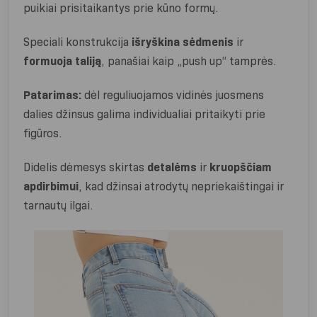
puikiai prisitaikantys prie kūno formų.
Speciali konstrukcija
išryškina sėdmenis
ir
formuoja taliją
, panašiai kaip „push up“ tamprės.
Patarimas:
dėl reguliuojamos vidinės juosmens
dalies džinsus galima individualiai pritaikyti prie
figūros.
Didelis dėmesys skirtas
detalėms
ir
kruopščiam
apdirbimui
, kad džinsai atrodytų nepriekaištingai ir
tarnautų ilgai.