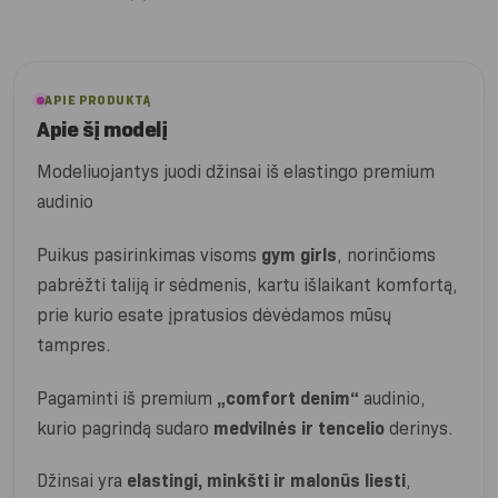
APIE PRODUKTĄ
Apie šį modelį
Modeliuojantys juodi džinsai iš elastingo premium
audinio
Puikus pasirinkimas visoms
gym girls
, norinčioms
pabrėžti taliją ir sėdmenis, kartu išlaikant komfortą,
prie kurio esate įpratusios dėvėdamos mūsų
tampres.
Pagaminti iš premium
„comfort denim“
audinio,
kurio pagrindą sudaro
medvilnės ir tencelio
derinys.
Džinsai yra
elastingi, minkšti ir malonūs liesti
,