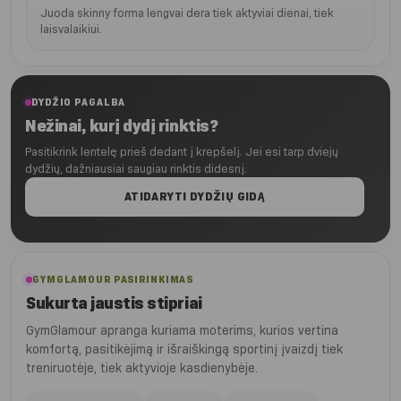
Juoda skinny forma lengvai dera tiek aktyviai dienai, tiek
laisvalaikiui.
DYDŽIO PAGALBA
Nežinai, kurį dydį rinktis?
Pasitikrink lentelę prieš dedant į krepšelį. Jei esi tarp dviejų
dydžių, dažniausiai saugiau rinktis didesnį.
ATIDARYTI DYDŽIŲ GIDĄ
GYMGLAMOUR PASIRINKIMAS
Sukurta jaustis stipriai
GymGlamour apranga kuriama moterims, kurios vertina
komfortą, pasitikėjimą ir išraiškingą sportinį įvaizdį tiek
treniruotėje, tiek aktyvioje kasdienybėje.