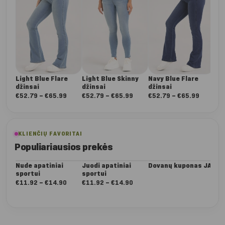
Light Blue Flare
Light Blue Skinny
Navy Blue Flare
Nav
džinsai
džinsai
džinsai
dži
Nuo:
Nuo:
Nuo:
€
52.79
–
€
65.99
€
52.79
–
€
65.99
€
52.79
–
€
65.99
€
5
€52.79
€52.79
€52.79
iki
iki
iki
€65.99
€65.99
€65.99
KLIENČIŲ FAVORITAI
Populiariausios prekės
Nude apatiniai
Juodi apatiniai
Dovanų kuponas JAI
Da
sportui
sportui
Dee
ta
Nuo:
Nuo:
€
11.92
–
€
14.90
€
11.92
–
€
14.90
€
5
€11.92
€11.92
iki
iki
€14.90
€14.90