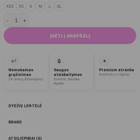
XXS
XS
S
M
L
XL
produkto kiekis: Black Skinny džinsai
ĮDĖTI Į KREPŠELĮ
↩
🔒
✦
Nemokamas
Saugus
Premium atranka
grąžinimas
atsiskaitymas
Komfortui ir figūrai
14 dienų išbandymui
Kortelė, bankas,
PayPal
DYDŽIŲ LENTELĖ
BRAND
ATSILIEPIMAI (0)