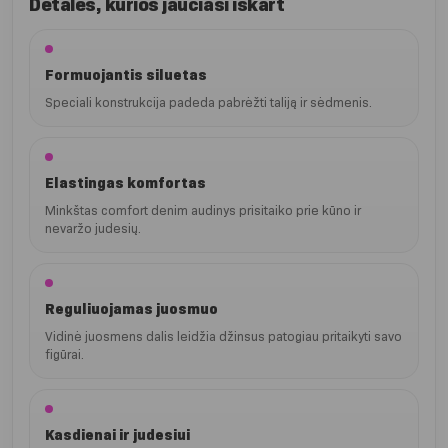
Detalės, kurios jaučiasi iškart
Formuojantis siluetas
Speciali konstrukcija padeda pabrėžti taliją ir sėdmenis.
Elastingas komfortas
Minkštas comfort denim audinys prisitaiko prie kūno ir
nevaržo judesių.
Reguliuojamas juosmuo
Vidinė juosmens dalis leidžia džinsus patogiau pritaikyti savo
figūrai.
Kasdienai ir judesiui