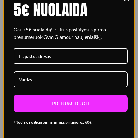
5€ NUOLAIDA
Gauk 5€ nuolaidą* ir kitus pasiūlymus pirma -
prenumeruok Gym Glamour naujienlaiškį.
Pabrėžta talija pagal poreikį
Nors šis modelis jau iš pradžių yra siauras ties
talija,
reguliuojama vidinė juosmens dalis
leidžia
džinsus dar tiksliau pritaikyti prie figūros ir
PRENUMERUOTI
papildomai pabrėžti taliją.
*Nuolaida galioja pirmajam apsipirkimui už 60€.