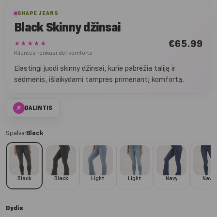
SHAPE JEANS
Black Skinny džinsai
€
65.99
★★★★★
Klientės renkasi dėl komforto
Elastingi juodi skinny džinsai, kurie pabrėžia taliją ir
sėdmenis, išlaikydami tampres primenantį komfortą.
↗
DALINTIS
Spalva:
Black
Black
Black
Light
Light
Navy
Navy
Dydis