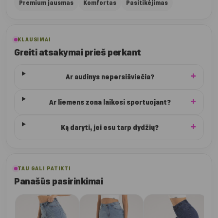
Premium jausmas
Komfortas
Pasitikėjimas
KLAUSIMAI
Greiti atsakymai prieš perkant
Ar audinys nepersišviečia?
Ar liemens zona laikosi sportuojant?
Ką daryti, jei esu tarp dydžių?
TAU GALI PATIKTI
Panašūs pasirinkimai