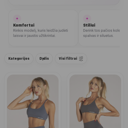
✦
✦
Komfortui
Stiliui
Rinkis modelį, kuris leidžia judėti
Derink tos pačios kolekcij
laisvai ir jaustis užtikrintai.
spalvas ir siluetus.
Kategorijos
Dydis
Visi filtrai