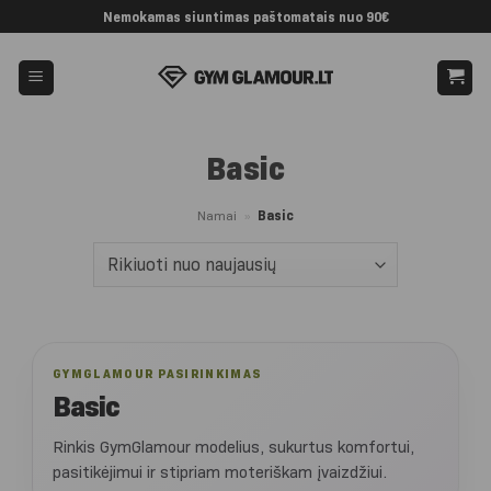
Skip
Nemokamas siuntimas paštomatais nuo 90€
to
content
Basic
Namai
»
Basic
GYMGLAMOUR PASIRINKIMAS
Basic
Rinkis GymGlamour modelius, sukurtus komfortui,
pasitikėjimui ir stipriam moteriškam įvaizdžiui.