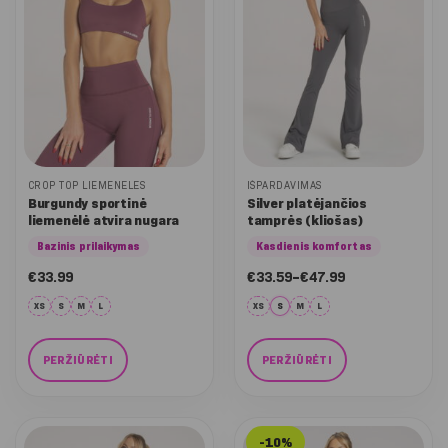
may
may
be
be
chosen
chosen
on
on
the
the
product
product
page
page
CROP TOP LIEMENĖLĖS
IŠPARDAVIMAS
Burgundy sportinė
Silver platėjančios
liemenėlė atvira nugara
tamprės (kliošas)
Bazinis prilaikymas
Kasdienis komfortas
Nuo:
€
33.99
€
33.59
–
€
47.99
€33.59
iki
XS
S
M
L
XS
S
M
L
€47.99
PERŽIŪRĖTI
PERŽIŪRĖTI
This
This
product
product
has
has
-10%