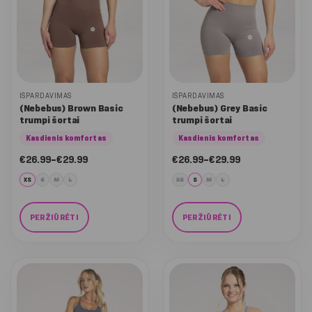
chosen
chosen
on
on
the
the
product
product
page
page
IŠPARDAVIMAS
IŠPARDAVIMAS
(Nebebus) Brown Basic
(Nebebus) Grey Basic
trumpi šortai
trumpi šortai
Kasdienis komfortas
Kasdienis komfortas
Nuo:
Nuo:
€
26.99
–
€
29.99
€
26.99
–
€
29.99
€26.99
€26.99
iki
iki
XS
S
M
L
XS
S
M
L
€29.99
€29.99
PERŽIŪRĖTI
PERŽIŪRĖTI
This
This
product
product
has
has
multiple
multiple
variants.
variants.