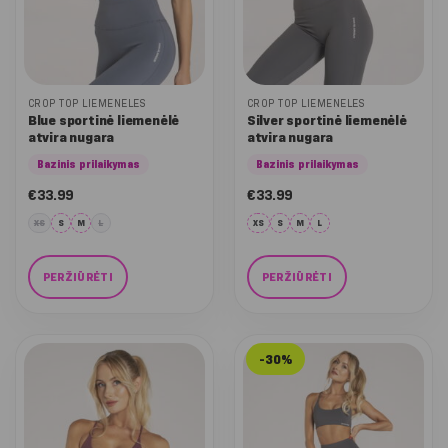
CROP TOP LIEMENĖLĖS
CROP TOP LIEMENĖLĖS
Blue sportinė liemenėlė
Silver sportinė liemenėlė
atvira nugara
atvira nugara
Bazinis prilaikymas
Bazinis prilaikymas
€
33.99
€
33.99
XS
S
M
L
XS
S
M
L
PERŽIŪRĖTI
PERŽIŪRĖTI
This
This
product
product
has
has
-30%
multiple
multiple
variants.
variants.
The
The
options
options