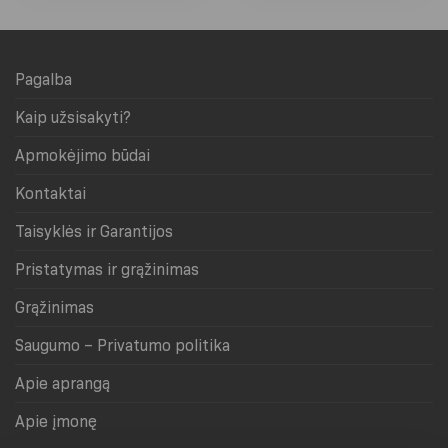
has
has
multiple
multiple
variants.
variants.
Pagalba
The
The
options
options
Kaip užsisakyti?
may
may
be
be
Apmokėjimo būdai
chosen
chosen
on
on
Kontaktai
the
the
product
product
Taisyklės ir Garantijos
page
page
Pristatymas ir grąžinimas
Grąžinimas
Saugumo – Privatumo politika
Apie aprangą
Apie įmonę