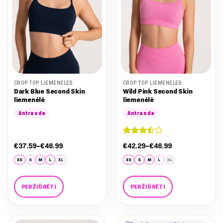
be
be
chosen
chosen
on
on
the
the
product
product
page
page
CROP TOP LIEMENĖLĖS
CROP TOP LIEMENĖLĖS
Dark Blue Second Skin
Wild Pink Second Skin
liemenėlė
liemenėlė
Antra oda
Antra oda
Įvertinimas:
Nuo:
Nuo:
€
37.59
–
€
46.99
€
42.29
–
€
46.99
3.5
iš 5
€37.59
€42.29
iki
iki
XS
S
M
L
XL
XS
S
M
L
XL
€46.99
€46.99
PERŽIŪRĖTI
PERŽIŪRĖTI
This
This
product
product