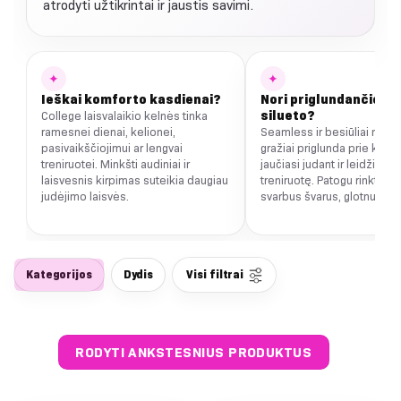
atrodyti užtikrintai ir jaustis savimi.
✦
✦
Ieškai komforto kasdienai?
Nori priglundančio sp
silueto?
College laisvalaikio kelnės tinka
ramesnei dienai, kelionei,
Seamless ir besiūliai mode
pasivaikščiojimui ar lengvai
gražiai priglunda prie kūno
treniruotei. Minkšti audiniai ir
jaučiasi judant ir leidžia sus
laisvesnis kirpimas suteikia daugiau
treniruotę. Patogu rinktis, k
judėjimo laisvės.
svarbus švarus, glotnus va
Kategorijos
Dydis
Visi filtrai
RODYTI ANKSTESNIUS PRODUKTUS