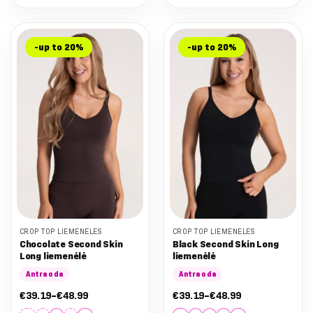
This
This
product
product
has
has
-up to 20%
-up to 20%
multiple
multiple
variants.
variants.
The
The
options
options
may
may
be
be
chosen
chosen
on
on
the
the
product
product
page
page
CROP TOP LIEMENĖLĖS
CROP TOP LIEMENĖLĖS
Chocolate Second Skin
Black Second Skin Long
Long liemenėlė
liemenėlė
Antra oda
Antra oda
Nuo:
Nuo:
€
39.19
–
€
48.99
€
39.19
–
€
48.99
€39.19
€39.19