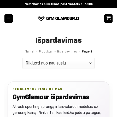
Skip
Nemokamas siuntimas paštomatais nuo 90€
to
content
Išpardavimas
Namai
»
Produktai
»
Išpardavimas
»
Page 2
GYMGLAMOUR PASIRINKIMAS
GymGlamour išpardavimas
Atrask sportinę aprangą ir laisvalaikio modelius už
geresnę kainą. Rinkis tai, kas leidžia judėti patogiai,