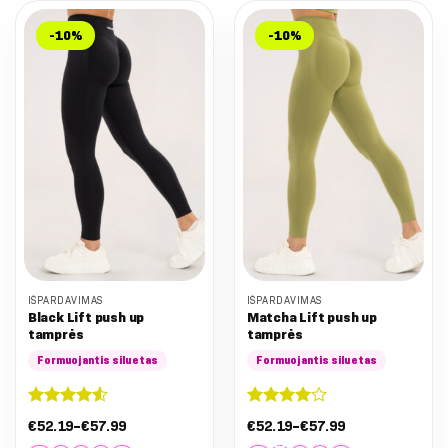
-10%
-10%
IŠPARDAVIMAS
IŠPARDAVIMAS
Black Lift push up
Matcha Lift push up
tamprės
tamprės
Formuojantis siluetas
Formuojantis siluetas
Įvertinimas:
Įvertinimas:
Nuo:
Nuo:
€
52.19
–
€
57.99
€
52.19
–
€
57.99
4.5
iš 5
4
iš 5
€52.19
€52.19