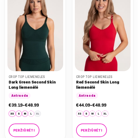
variants.
variants.
The
The
options
options
may
may
be
be
chosen
chosen
on
on
the
the
product
product
page
page
CROP TOP LIEMENĖLĖS
CROP TOP LIEMENĖLĖS
Dark Green Second Skin
Red Second Skin Long
Long liemenėlė
liemenėlė
Antra oda
Antra oda
Nuo:
Nuo:
€
39.19
–
€
48.99
€
44.09
–
€
48.99
€39.19
€44.09
iki
iki
XS
S
M
L
XL
XS
S
M
L
XL
€48.99
€48.99
PERŽIŪRĖTI
PERŽIŪRĖTI