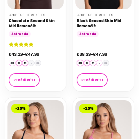
CROP TOP LIEMENĖLĖS
CROP TOP LIEMENĖLĖS
Chocolate Second Skin
Black Second Skin Mid
Mid liemenėlė
liemenėlė
Antra oda
Antra oda
Įvertinimas:
Nuo:
Nuo:
€
43.19
–
€
47.99
€
38.39
–
€
47.99
5
iš 5
€43.19
€38.39
iki
iki
XS
S
M
L
XL
XS
S
M
L
XL
€47.99
€47.99
PERŽIŪRĖTI
PERŽIŪRĖTI
This
This
product
product
has
has
-20%
-10%
multiple
multiple
variants.
variants.
The
The
options
options
may
may