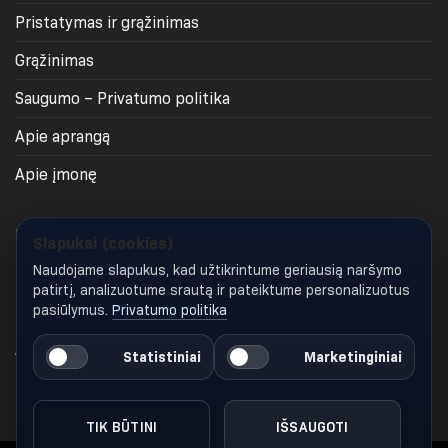
page
Pristatymas ir grąžinimas
Grąžinimas
Saugumo – Privatumo politika
Apie aprangą
Apie įmonę
Priminti slaptažodį
Slapukai (cookies)
Naudojame slapukus, kad užtikrintume geriausią naršymo
Profilis
patirtį, analizuotume srautą ir pateiktume personalizuotus
pasiūlymus.
Privatumo politika
Krepšelis
Apmokėjimas
Statistiniai
Marketinginiai
Keisti slapukų nustatymus
TIK BŪTINI
IŠSAUGOTI