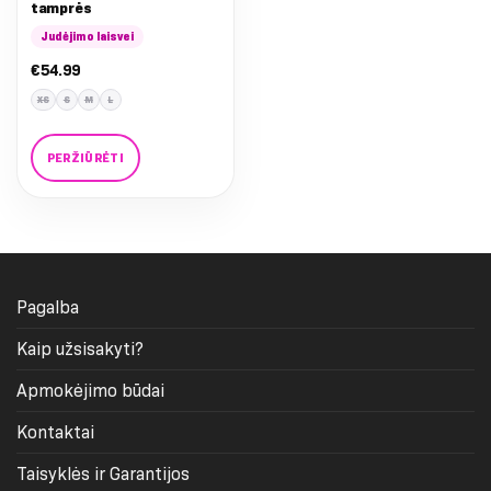
tamprės
Judėjimo laisvei
€
54.99
XS
S
M
L
PERŽIŪRĖTI
This
product
has
multiple
variants.
Pagalba
The
options
Kaip užsisakyti?
may
be
Apmokėjimo būdai
chosen
on
Kontaktai
the
product
Taisyklės ir Garantijos