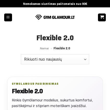
Skip
Nemokamas siuntimas paštomatais nuo 90€
to
content
Flexible 2.0
Namai
»
Flexible 2.0
GYMGLAMOUR PASIRINKIMAS
Flexible 2.0
Rinkis GymGlamour modelius, sukurtus komfortui,
pasitikėjimui ir stipriam moteriškam įvaizdžiui.