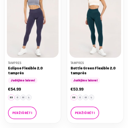
The
The
options
options
may
may
be
be
chosen
chosen
on
on
the
the
product
product
page
page
TAMPRĖS
TAMPRĖS
Eclipse Flexible 2.0
Bottle Green Flexible 2.0
tamprės
tamprės
Judėjimo laisvei
Judėjimo laisvei
€
54.99
€
53.99
XS
S
M
L
XS
S
M
L
PERŽIŪRĖTI
PERŽIŪRĖTI
This
This
product
product