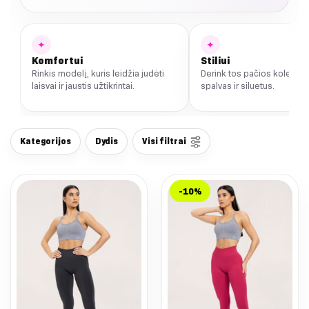
✦
✦
Komfortui
Stiliui
Rinkis modelį, kuris leidžia judėti
Derink tos pačios kolekcij
laisvai ir jaustis užtikrintai.
spalvas ir siluetus.
Kategorijos
Dydis
Visi filtrai
-10%